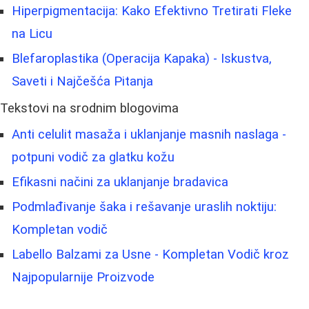
Hiperpigmentacija: Kako Efektivno Tretirati Fleke
na Licu
Blefaroplastika (Operacija Kapaka) - Iskustva,
Saveti i Najčešća Pitanja
Tekstovi na srodnim blogovima
Anti celulit masaža i uklanjanje masnih naslaga -
potpuni vodič za glatku kožu
Efikasni načini za uklanjanje bradavica
Podmlađivanje šaka i rešavanje uraslih noktiju:
Kompletan vodič
Labello Balzami za Usne - Kompletan Vodič kroz
Najpopularnije Proizvode