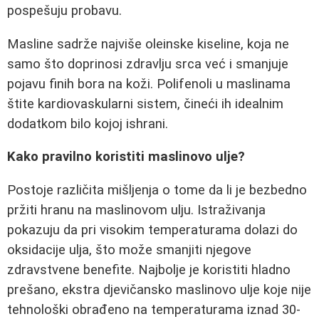
pospešuju probavu.
Masline sadrže najviše oleinske kiseline, koja ne
samo što doprinosi zdravlju srca već i smanjuje
pojavu finih bora na koži. Polifenoli u maslinama
štite kardiovaskularni sistem, čineći ih idealnim
dodatkom bilo kojoj ishrani.
Kako pravilno koristiti maslinovo ulje?
Postoje različita mišljenja o tome da li je bezbedno
pržiti hranu na maslinovom ulju. Istraživanja
pokazuju da pri visokim temperaturama dolazi do
oksidacije ulja, što može smanjiti njegove
zdravstvene benefite. Najbolje je koristiti hladno
prešano, ekstra djevičansko maslinovo ulje koje nije
tehnološki obrađeno na temperaturama iznad 30-