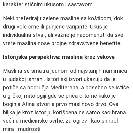
karakterističnim ukusom i sastavom.
Neki preferiraju zelene masline sa košticom, dok
drugi vole crne ili punjene varijante. Ukus je
individualna stvar, ali važno je napomenuti da sve
vrste maslina nose brojne zdravstvene benefite.
Istorijska perspektiva: maslina kroz vekove
Maslina se smatra jednom od najstarijih namirnica
u ljudskoj ishrani. Istorijski izvori ukazuju da je
potiče sa područja Mediterana, a posebno se ističe
u grčkoj mitologiji gde se priča o tome kako je
boginja Atina stvorila prvo maslinovo drvo. Ova
biljka je kroz istoriju korišćena ne samo kao hrana
već i u medicinske svrhe, za ogrev i kao simbol
mira i mudrosti.