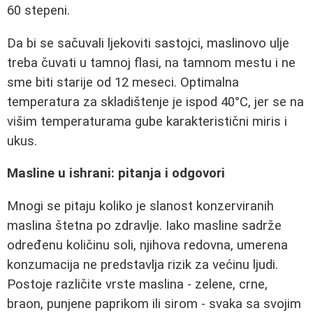
60 stepeni.
Da bi se sačuvali ljekoviti sastojci, maslinovo ulje
treba čuvati u tamnoj flasi, na tamnom mestu i ne
sme biti starije od 12 meseci. Optimalna
temperatura za skladištenje je ispod 40°C, jer se na
višim temperaturama gube karakteristični miris i
ukus.
Masline u ishrani: pitanja i odgovori
Mnogi se pitaju koliko je slanost konzerviranih
maslina štetna po zdravlje. Iako masline sadrže
određenu količinu soli, njihova redovna, umerena
konzumacija ne predstavlja rizik za većinu ljudi.
Postoje različite vrste maslina - zelene, crne,
braon, punjene paprikom ili sirom - svaka sa svojim