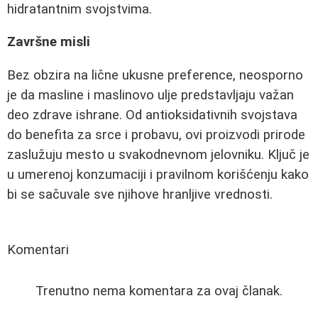
hidratantnim svojstvima.
Završne misli
Bez obzira na lične ukusne preference, neosporno
je da masline i maslinovo ulje predstavljaju važan
deo zdrave ishrane. Od antioksidativnih svojstava
do benefita za srce i probavu, ovi proizvodi prirode
zaslužuju mesto u svakodnevnom jelovniku. Ključ je
u umerenoj konzumaciji i pravilnom korišćenju kako
bi se sačuvale sve njihove hranljive vrednosti.
Komentari
Trenutno nema komentara za ovaj članak.