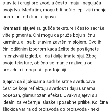
stavite i drugi proizvod, a često imaju i negujuća
svojstva. Međutim, mogu biti nešto lepljiviji i manje
postojani od drugih tipova.
Kremasti sjajevi
su gušće teksture i često sadrže
više pigmenta. Oni mogu da pruže boju sličnu
karminu, ali sa blistavim završnim slojem. Ovo ih
čini odličnim izborom kada želite da postignete
intenzivniji izgled, ali da i dalje imate sjaj. Zbog
svoje teksture, obično se manje razlivaju od
providnih i mogu biti postojaniji.
Sjajevi sa šljokicama
sadrže sitne svetlucave
čestice koje reflektuju svetlost i daju usnama
poseban, glamurozan efekat. Ovakvi sjajevi su
idealni za večernje izlazke i posebne prilike. Količina
šljokica varira od proizvoda do proizvoda - neki