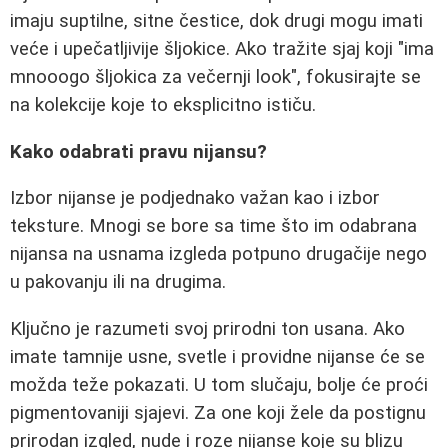
imaju suptilne, sitne čestice, dok drugi mogu imati
veće i upečatljivije šljokice. Ako tražite sjaj koji "ima
mnooogo šljokica za večernji look", fokusirajte se
na kolekcije koje to eksplicitno ističu.
Kako odabrati pravu nijansu?
Izbor nijanse je podjednako važan kao i izbor
teksture. Mnogi se bore sa time što im odabrana
nijansa na usnama izgleda potpuno drugačije nego
u pakovanju ili na drugima.
Ključno je razumeti svoj prirodni ton usana. Ako
imate tamnije usne, svetle i providne nijanse će se
možda teže pokazati. U tom slučaju, bolje će proći
pigmentovaniji sjajevi. Za one koji žele da postignu
prirodan izgled, nude i roze nijanse koje su blizu