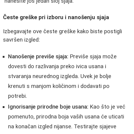
nanesite još jedan sloj sjaja.
Česte greške pri izboru i nanošenju sjaja
Izbegavajte ove česte greške kako biste postigli
savršen izgled:
Nanošenje previše sjaja:
Previše sjaja može
dovesti do razlivanja preko ivica usana i
stvaranja neurednog izgleda. Uvek je bolje
krenuti s manjom količinom i dodavati po
potrebi.
Ignorisanje prirodne boje usana:
Kao što je već
pomenuto, prirodna boja vaših usana će uticati
na konačan izgled nijanse. Testirajte sjajeve