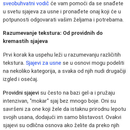
sveobuhvatni vodič
će vam pomoći da se snađete
u svetu sjajeva za usne i pronađete onaj koji će u
potpunosti odgovarati vašim željama i potrebama.
Razumevanje tekstura: Od providnih do
kremastih sjajeva
Prvi korak ka uspehu leži u razumevanju različitih
tekstura.
Sjajevi za usne
se u osnovi mogu podeliti
na nekoliko kategorija, a svaka od njih nudi drugačiji
izgled i osećaj.
Providni sjajevi
su često na bazi gel-a i pružaju
intenzivan, "mokar" sjaj bez mnogo boje. Oni su
savršeni za one koji žele da istaknu prirodnu lepotu
svojih usana, dodajući im samo blistavost. Ovakvi
sjajevi su odlična osnova ako želite da preko njih