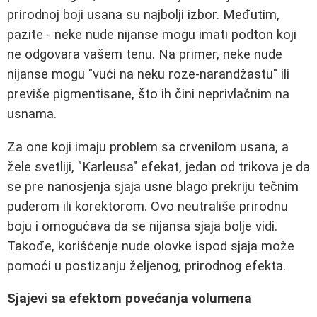
prirodnoj boji usana su najbolji izbor. Međutim,
pazite - neke nude nijanse mogu imati podton koji
ne odgovara vašem tenu. Na primer, neke nude
nijanse mogu "vući na neku roze-narandžastu" ili
previše pigmentisane, što ih čini neprivlačnim na
usnama.
Za one koji imaju problem sa crvenilom usana, a
žele svetliji, "Karleusa" efekat, jedan od trikova je da
se pre nanosjenja sjaja usne blago prekriju tečnim
puderom ili korektorom. Ovo neutrališe prirodnu
boju i omogućava da se nijansa sjaja bolje vidi.
Takođe, korišćenje nude olovke ispod sjaja može
pomoći u postizanju željenog, prirodnog efekta.
Sjajevi sa efektom povećanja volumena