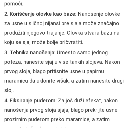
pomoći.
Korišćenje olovke kao baze:
Nanošenje olovke
za usne u sličnoj nijansi pre sjaja može značajno
produžiti njegovo trajanje. Olovka stvara bazu na
koju se sjaj može bolje pričvrstiti.
Tehnika nanošenja:
Umesto samo jednog
poteza, nanesite sjaj u više tankih slojeva. Nakon
prvog sloja, blago pritisnite usne u papirnu
maramicu da uklonite višak, a zatim nanesite drugi
sloj.
Fiksiranje puderom:
Za još duži efekat, nakon
nanošenja prvog sloja sjaja, blago prekrijte usne
prozirnim puderom preko maramice, a zatim