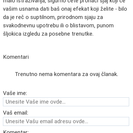
malo istraživanja, sigurno ćete pronaći sjaj koji će
vašim usnama dati baš onaj efekat koji želite - bilo
da je reč o suptilnom, prirodnom sjaju za
svakodnevnu upotrebu ili o blistavom, punom
šljokica izgledu za posebne trenutke.
Komentari
Trenutno nema komentara za ovaj članak.
Vaše ime:
Vaš email:
Komentar: