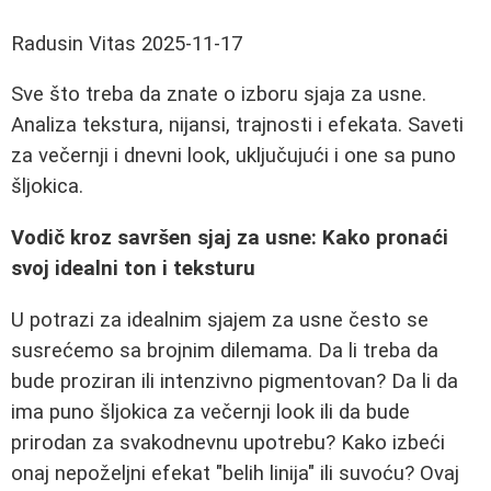
Radusin Vitas
2025-11-17
Sve što treba da znate o izboru sjaja za usne.
Analiza tekstura, nijansi, trajnosti i efekata. Saveti
za večernji i dnevni look, uključujući i one sa puno
šljokica.
Vodič kroz savršen sjaj za usne: Kako pronaći
svoj idealni ton i teksturu
U potrazi za idealnim sjajem za usne često se
susrećemo sa brojnim dilemama. Da li treba da
bude proziran ili intenzivno pigmentovan? Da li da
ima puno šljokica za večernji look ili da bude
prirodan za svakodnevnu upotrebu? Kako izbeći
onaj nepoželjni efekat "belih linija" ili suvoću? Ovaj