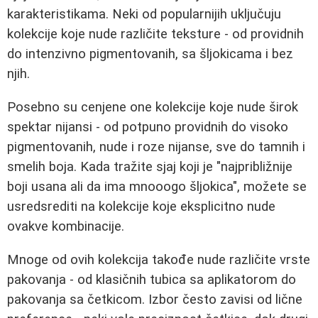
karakteristikama. Neki od popularnijih uključuju
kolekcije koje nude različite teksture - od providnih
do intenzivno pigmentovanih, sa šljokicama i bez
njih.
Posebno su cenjene one kolekcije koje nude širok
spektar nijansi - od potpuno providnih do visoko
pigmentovanih, nude i roze nijanse, sve do tamnih i
smelih boja. Kada tražite sjaj koji je "najpribližnije
boji usana ali da ima mnooogo šljokica", možete se
usredsrediti na kolekcije koje eksplicitno nude
ovakve kombinacije.
Mnoge od ovih kolekcija takođe nude različite vrste
pakovanja - od klasičnih tubica sa aplikatorom do
pakovanja sa četkicom. Izbor često zavisi od lične