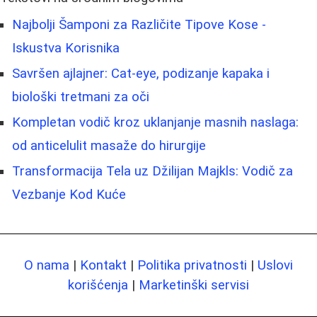
Najbolji Šamponi za Različite Tipove Kose -
Iskustva Korisnika
Savršen ajlajner: Cat-eye, podizanje kapaka i
biološki tretmani za oči
Kompletan vodič kroz uklanjanje masnih naslaga:
od anticelulit masaže do hirurgije
Transformacija Tela uz Džilijan Majkls: Vodič za
Vezbanje Kod Kuće
O nama
|
Kontakt
|
Politika privatnosti
|
Uslovi
korišćenja
|
Marketinški servisi