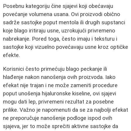
Posebnu kategoriju čine sjajevi koji obećavaju
povećanje volumena usana. Ovi proizvodi obično
sadrže sastojke poput mentola ili drugih supstanci
koje blago iritiraju usne, uzrokujući privremeno
nabrekanje. Pored toga, često imaju i teksturu i
sastojke koji vizuelno povećavaju usne kroz optičke
efekte.
Korisnici često primećuju blago peckanje ili
hlađenje nakon nanošenja ovih proizvoda. Iako
efekat nije trajan i ne može zameniti procedure
poput unošenja hijaluronske kiseline, ovi sjajevi
mogu dati lep, privremeni rezultat za posebne
prilike. Važno je napomenuti da se za najbolji efekat
ne preporučuje nanošenje podloge ispod ovih
sjajeva, jer to može sprečiti aktivne sastojke da