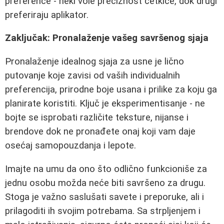
preference - neki vole preciznost četkice, dok drugi
preferiraju aplikator.
Zaključak: Pronalaženje vašeg savršenog sjaja
Pronalaženje idealnog sjaja za usne je lično
putovanje koje zavisi od vaših individualnih
preferencija, prirodne boje usana i prilike za koju ga
planirate koristiti. Ključ je eksperimentisanje - ne
bojte se isprobati različite teksture, nijanse i
brendove dok ne pronađete onaj koji vam daje
osećaj samopouzdanja i lepote.
Imajte na umu da ono što odlično funkcioniše za
jednu osobu možda neće biti savršeno za drugu.
Stoga je važno saslušati savete i preporuke, ali i
prilagoditi ih svojim potrebama. Sa strpljenjem i