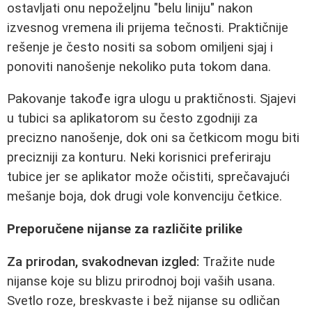
ostavljati onu nepoželjnu "belu liniju" nakon
izvesnog vremena ili prijema tečnosti. Praktičnije
rešenje je često nositi sa sobom omiljeni sjaj i
ponoviti nanošenje nekoliko puta tokom dana.
Pakovanje takođe igra ulogu u praktičnosti. Sjajevi
u tubici sa aplikatorom su često zgodniji za
precizno nanošenje, dok oni sa četkicom mogu biti
precizniji za konturu. Neki korisnici preferiraju
tubice jer se aplikator može očistiti, sprečavajući
mešanje boja, dok drugi vole konvenciju četkice.
Preporučene nijanse za različite prilike
Za prirodan, svakodnevan izgled:
Tražite nude
nijanse koje su blizu prirodnoj boji vaših usana.
Svetlo roze, breskvaste i bež nijanse su odličan