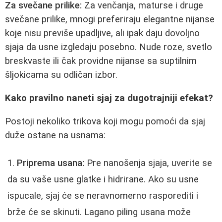
Za svečane prilike:
Za venčanja, maturse i druge
svečane prilike, mnogi preferiraju elegantne nijanse
koje nisu previše upadljive, ali ipak daju dovoljno
sjaja da usne izgledaju posebno. Nude roze, svetlo
breskvaste ili čak providne nijanse sa suptilnim
šljokicama su odličan izbor.
Kako pravilno naneti sjaj za dugotrajniji efekat?
Postoji nekoliko trikova koji mogu pomoći da sjaj
duže ostane na usnama:
Priprema usana:
Pre nanošenja sjaja, uverite se
da su vaše usne glatke i hidrirane. Ako su usne
ispucale, sjaj će se neravnomerno rasporediti i
brže će se skinuti. Lagano piling usana može