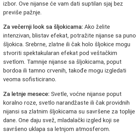
izbor. Ove nijanse će vam dati suptilan sjaj bez
previše pažnje.
Za večernji look sa šljokicama:
Ako želite
intenzivan, blistav efekat, potražite nijanse sa puno
šljokica. Srebrne, zlatne ili čak holo šljokice mogu
stvoriti spektakularan efekat pod veštačkim
svetlom. Tamnije nijanse sa šljokicama, poput
bordoa ili tamno crvenih, takođe mogu izgledati
veoma sofisticirano.
Za letnje mesece:
Svetle, voćne nijanse poput
koralno roze, svetlo narandžaste ili čak providnih
nijansi sa zlatnim šljokicama su savršene za toplije
dane. One daju svež, mladalački izgled koji se
savršeno uklapa sa letnjom atmosferom.