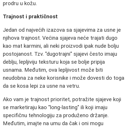
prodru u kožu.
Trajnost i praktičnost
Jedan od najvećih izazova sa sjajevima za usne je
njihova trajnost. Većina sjajeva neće trajati dugo
kao mat karmini, ali neki proizvodi ipak nude bolju
postojanost. Tzv. "dugotrajni" sjajevi često imaju
deblju, lepljiviju teksturu koja se bolje pripija
usnama. Međutim, ova lepljivost može biti
neudobna za neke korisnike i može dovesti do toga
da se kosa lepi za usne na vetru.
Ako vam je trajnost prioritet, potražite sjajeve koji
se marketiraju kao "long-lasting" ili koji imaju
specifičnu tehnologiju za produženo držanje.
Međutim, imajte na umu da čak i oni mogu