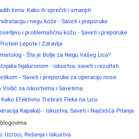
ih žena: Kako ih sprečiti i smanjiti
hidrataciju i negu kože - Saveti i preporuke
osetljivu i problematičnu kožu - Saveti i preporuke
Protein Lepote i Zdravlja
matolog - Šta je Bolje za Negu Vašeg Lica?
jaka hijaluronom - iskustva, saveti i rezultati
astikom - Saveti i preporuke za operaciju nosa
 Vodič sa Iskustvima i Savetima
 Kako Efektivno Tretirati Fleke na Licu
eracija Kapaka) - Iskustva, Saveti i Najčešća Pitanja
 blogovima
: Uzroci, Rešenja i Iskustva