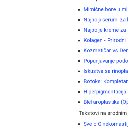
Mimične bore u mlad
Najbolji serumi za 
Najbolje kreme za 
Kolagen - Prirodni 
Kozmetičar vs Der
Popunjavanje podočn
Iskustva sa rinopl
Botoks: Kompletan
Hiperpigmentacija:
Blefaroplastika (Op
Tekstovi na srodnim
Sve o Ginekomastiji