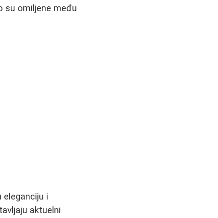
no su omiljene među
 eleganciju i
avljaju aktuelni