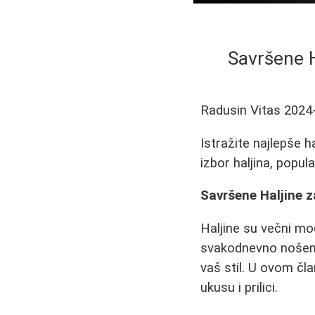
Savršene Ha
Radusin Vitas
2024
Istražite najlepše h
izbor haljina, popula
Savršene Haljine 
Haljine su večni mod
svakodnevno nošenje
vaš stil. U ovom čl
ukusu i prilici.