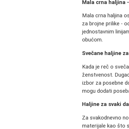
Mala crna haljina -
Mala crna haljina o
za brojne prilike - 
jednostavnim linija
obućom.
Svečane haljine za
Kada je reč o sveča
ženstvenost. Dugack
izbor za posebne do
mogu dodati poseb
Haljine za svaki d
Za svakodnevno noš
materijale kao što s