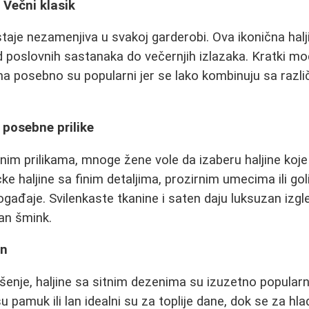
 Večni klasik
staje nezamenjiva u svakoj garderobi. Ova ikonična halj
od poslovnih sastanaka do večernjih izlazaka. Kratki mo
ma posebno su popularni jer se lako kombinuju sa razli
 posebne prilike
nim prilikama, mnoge žene vole da izaberu haljine koje 
e haljine sa finim detaljima, prozirnim umecima ili go
gađaje. Svilenkaste tkanine i saten daju luksuzan izgle
an šmink.
an
enje, haljine sa sitnim dezenima su izuzetno popular
u pamuk ili lan idealni su za toplije dane, dok se za h