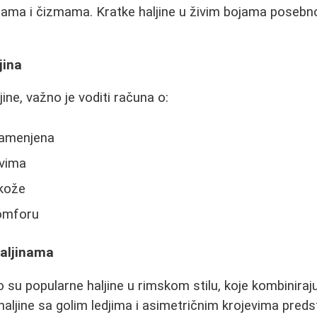
nama i čizmama. Kratke haljine u živim bojama poseb
jina
jine, važno je voditi računa o:
 namenjena
vima
 kože
komforu
haljinama
su popularne haljine u rimskom stilu, koje kombiniraju
aljine sa golim ledjima i asimetričnim krojevima predst