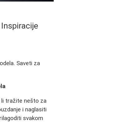
Inspiracije
odela. Saveti za
la
li tražite nešto za
uzdanje i naglasiti
prilagoditi svakom