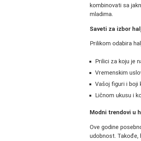
kombinovati sa jak
mladima.
Saveti za izbor hal
Prilikom odabira hal
Prilici za koju je
Vremenskim uslo
Vašoj figuri i boji
Ličnom ukusu i 
Modni trendovi u 
Ove godine posebno 
udobnost. Takođe, h