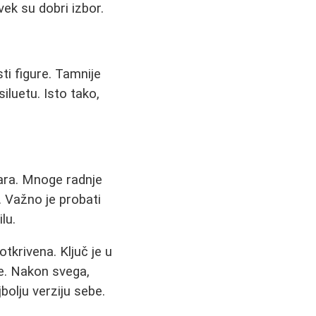
uvek su dobri izbor.
ti figure. Tamnije
siluetu. Isto tako,
ntara. Mnoge radnje
a. Važno je probati
lu.
otkrivena. Ključ je u
e. Nakon svega,
bolju verziju sebe.