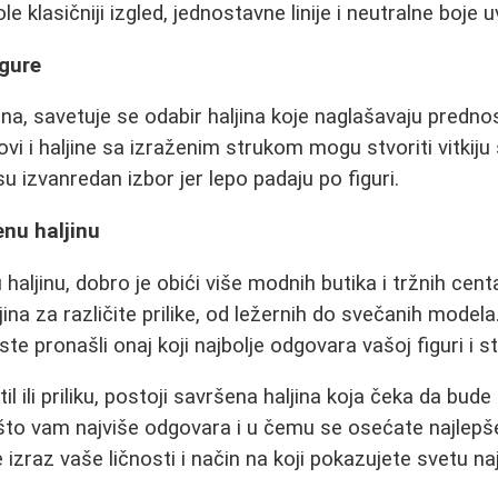
le klasičniji izgled, jednostavne linije i neutralne boje 
igure
na, savetuje se odabir haljina koje naglašavaju prednos
ovi i haljine sa izraženim strukom mogu stvoriti vitkiju 
 su izvanredan izbor jer lepo padaju po figuri.
nu haljinu
 haljinu, dobro je obići više modnih butika i tržnih ce
jina za različite prilike, od ležernih do svečanih model
te pronašli onaj koji najbolje odgovara vašoj figuri i sti
l ili priliku, postoji savršena haljina koja čeka da bude 
što vam najviše odgovara i u čemu se osećate najlepš
zraz vaše ličnosti i način na koji pokazujete svetu naj