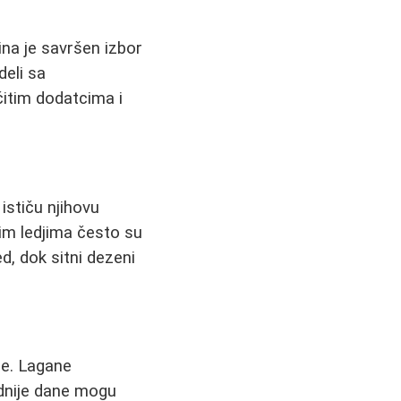
ina je savršen izbor
deli sa
čitim dodatcima i
ističu njihovu
lim ledjima često su
d, dok sitni dezeni
ne. Lagane
ladnije dane mogu