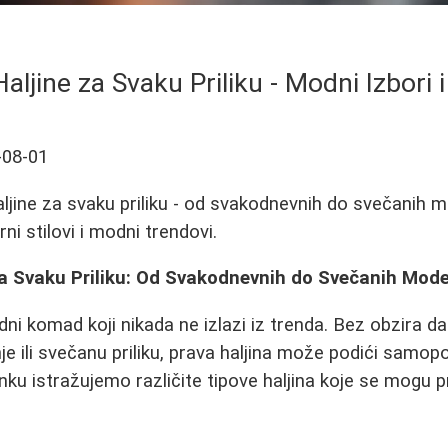
ljine za Svaku Priliku - Modni Izbori i 
-08-01
aljine za svaku priliku - od svakodnevnih do svečanih m
rni stilovi i modni trendovi.
za Svaku Priliku: Od Svakodnevnih do Svečanih Mode
ni komad koji nikada ne izlazi iz trenda. Bez obzira da 
 ili svečanu priliku, prava haljina može podići samopo
anku istražujemo različite tipove haljina koje se mogu 