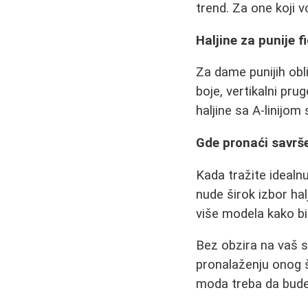
trend. Za one koji vo
Haljine za punije f
Za dame punijih obli
boje, vertikalni prug
haljine sa A-linijom
Gde pronaći savrše
Kada tražite idealnu
nude širok izbor hal
više modela kako bis
Bez obzira na vaš sti
pronalaženju onog 
moda treba da bude i