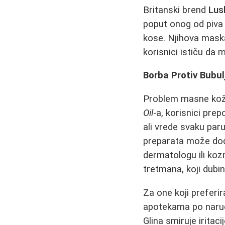
Britanski brend
Lus
poput onog od piva
kose. Njihova mask
korisnici ističu da m
Borba Protiv Bubul
Problem masne kože
Oil
-a, korisnici prep
ali vrede svaku paru
preparata može doda
dermatologu ili koz
tretmana, koji dubin
Za one koji preferir
apotekama po narudž
Glina smiruje irita