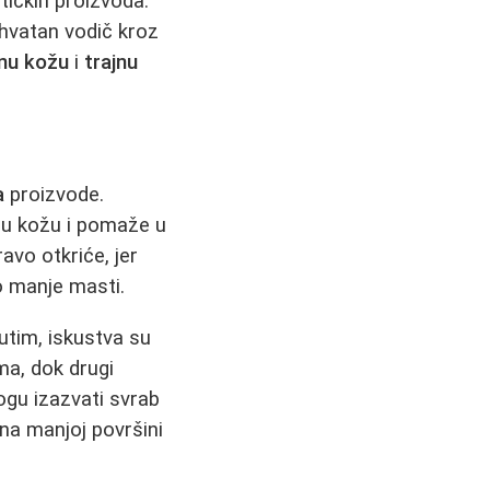
tičkih proizvoda.
uhvatan vodič kroz
nu kožu
i
trajnu
a
proizvode.
nu kožu i pomaže u
vo otkriće, jer
o manje masti.
tim, iskustva su
ma, dok drugi
ogu izazvati svrab
u na manjoj površini