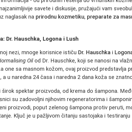
 informacija - od prirodnih rešenja do vrhunskih kozme
najzanimljivije savete i diskusije, pružajući vam sveob
 uz naglasak na
prirodnu kozmetiku
,
preparate za mas
a: Dr. Hauschka, Logona i Lush
dnoj nezi, mnoge korisnice ističu
Dr. Hauschka
i
Logon
ormalising Oil
od Dr. Hauschke, koji se nanosi na vlaž
Za one sa masnom kožom, ovaj proizvod predstavlja pra
 a u naredna 24 časa i naredna 2 dana koža se znatn
 širok spektar proizvoda, od krema do šampona. Među
isnici su zadovoljni njihovim regeneratorima i šamponi
ni proizvodi, poput zelenog šampona protiv peruti, m
utanje. Ključ je u pažljivom čitanju sastojaka i testiranj