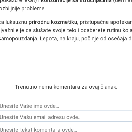
pokažu efekat) i
konzultacije sa stručnjacima
(dermat
zbiljnije probleme.
 za luksuznu
prirodnu kozmetiku
, pristupačne apotekar
važnije je da slušate svoje telo i odaberete rutinu ko
samopouzdanja. Lepota, na kraju, počinje od osećaja d
Trenutno nema komentara za ovaj članak.