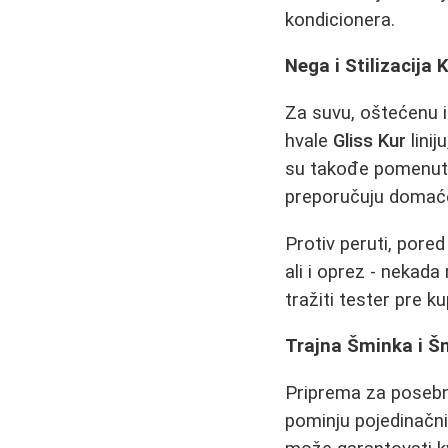
kondicionera.
Nega i Stilizacija 
Za suvu, oštećenu 
hvale
Gliss Kur
linij
su takođe pomenuta k
preporučuju doma
Protiv peruti, por
ali i oprez - nekad
tražiti tester pre k
Trajna Šminka i Š
Priprema za posebn
pominju pojedinačni