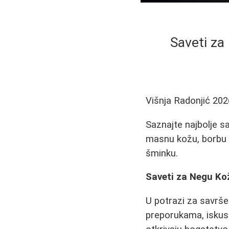
Saveti za
Višnja Radonjić
202
Saznajte najbolje s
masnu kožu, borbu p
šminku.
Saveti za Negu Kož
U potrazi za savrš
preporukama, iskus