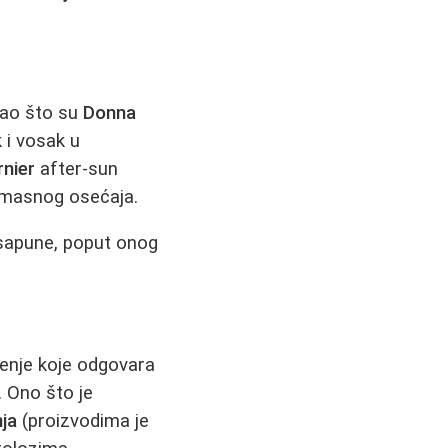
kao što su
Donna
 i vosak u
rnier
after-sun
z masnog osećaja.
apune, poput onog
šenje koje odgovara
. Ono što je
nja
(proizvodima je