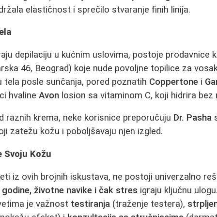
žala elastičnost i sprečilo stvaranje finih linija.
ela
raju depilaciju u kućnim uslovima, postoje prodavnice 
ka 46, Beograd) koje nude povoljne topilice za vosak
 tela posle sunčanja, pored poznatih
Coppertone
i
Ga
ici hvaline
Avon
losion sa vitaminom C, koji hidrira be
red raznih krema, neke korisnice preporučuju
Dr. Pasha
s
ji zatežu kožu i poboljšavaju njen izgled.
e Svoju Kožu
ti iz ovih brojnih iskustava, ne postoji univerzalno re
 godine, životne navike i čak stres
igraju ključnu ulogu
vetima je važnost
testiranja
(traženje testera),
strplje