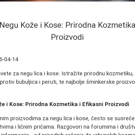
 Negu Kože i Kose: Prirodna Kozmetika 
Proizvodi
6-04-14
avete za negu lica i kose. Istražite prirodnu kozmetiku
rotiv bubuljica i peruti, te najbolje šminkerske proizv
e i Kose: Prirodna Kozmetika i Efikasni Proizvodi
enim proizvodima za negu lica i kose, često se susreć
tvima i ličnim pričama. Razgovori na forumima i dru