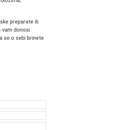
olozima,
ske preparate ili
ja vam donosi
a se o sebi brinete