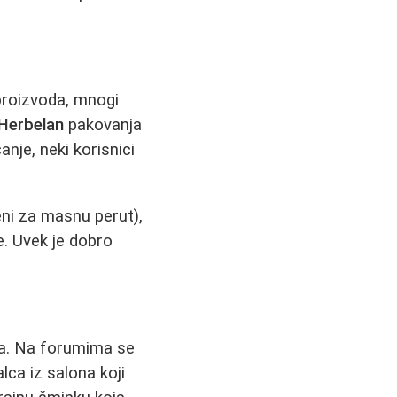
proizvoda, mnogi
Herbelan
pakovanja
nje, neki korisnici
ni za masnu perut),
e. Uvek je dobro
ra. Na forumima se
lca iz salona koji