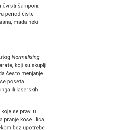
i čvrsti šamponi,
va period čiste
kasna, mada neki
nutog
Normalising
rate, koji su skuplji
 da često menjanje
e se poseta
nga ili laserskih
o
koje se pravi u
 pranje kose i lica.
 mekom bez upotrebe