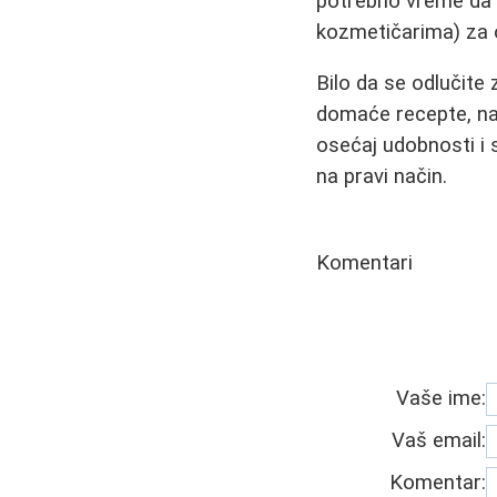
potrebno vreme da 
kozmetičarima) za o
Bilo da se odlučite
domaće recepte, naj
osećaj udobnosti i 
na pravi način.
Komentari
Vaše ime:
Vaš email:
Komentar: