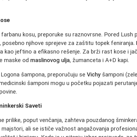
Kose
i farbanu kosu, preporuke su raznovrsne. Pored Lush 
u, posebno njihove sprejeve za zaštitu topek feniranja.
ao jeftino a efikasno rešenje. Za brži rast kose i jača
će maske od
maslinovog ulja
, žumanceta i A+D kapi.
ed Logona šampona, preporučuju se
Vichy
šamponi (zele
a medicinski šamponi mogu u početku pojazati perutanj
upovine.
minkerski Saveti
e prilike, poput venčanja, zahteva pouzdanog šminke
 majstori, ali se ističe važnost angažovanja profesiona