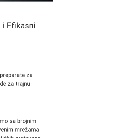
i Efikasni
, preparate za
ode za trajnu
emo sa brojnim
štvenim mrežama