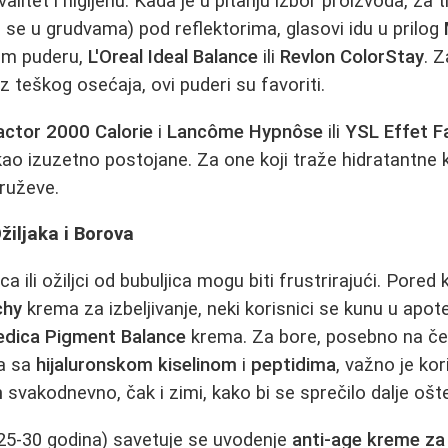
litet i higijenu. Kada je u pitanju izbor proizvoda, za 
a se u grudvama) pod reflektorima, glasovi idu u prilog
m puderu,
L'Oreal Ideal Balance
ili
Revlon ColorStay
. 
 teškog osećaja, ovi puderi su favoriti.
ctor 2000 Calorie
i
Lancôme Hypnôse
ili
YSL Effet Fa
kao izuzetno postojane. Za one koji traže hidratantne
ruževe.
žiljaka i Borova
 ili ožiljci od bubuljica mogu biti frustrirajući. Pored 
chy
krema za izbeljivanje, neki korisnici se kunu u apo
dica Pigment Balance
krema. Za bore, posebno na če
a sa
hijaluronskom kiselinom
i
peptidima
, važno je kor
m
svakodnevno, čak i zimi, kako bi se sprečilo dalje ošt
25-30 godina) savetuje se uvodenje
anti-age kreme za