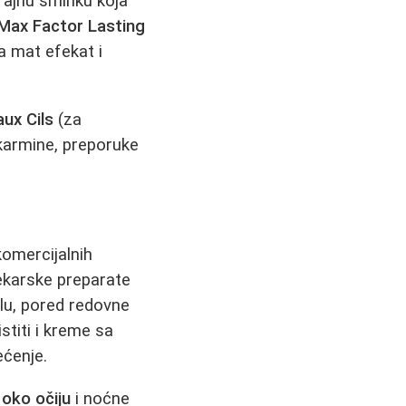
trajnu šminku koja
Max Factor Lasting
Za mat efekat i
ux Cils
(za
 karmine, preporuke
komercijalnih
tekarske preparate
lu, pored redovne
istiti i kreme sa
ećenje.
 oko očiju
i noćne