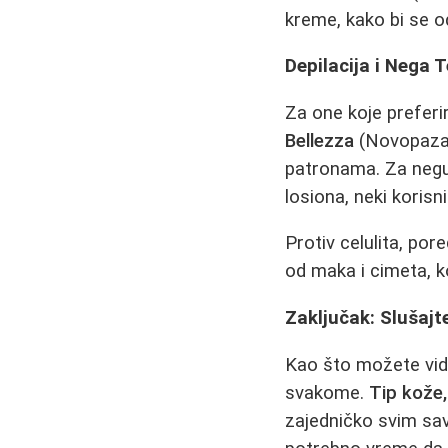
kreme, kako bi se odr
Depilacija i Nega T
Za one koje preferi
Bellezza
(Novopazars
patronama. Za negu
losiona, neki korisn
Protiv celulita, po
od maka i cimeta, ko
Zaključak: Slušajt
Kao što možete vide
svakome.
Tip kože,
zajedničko svim sa