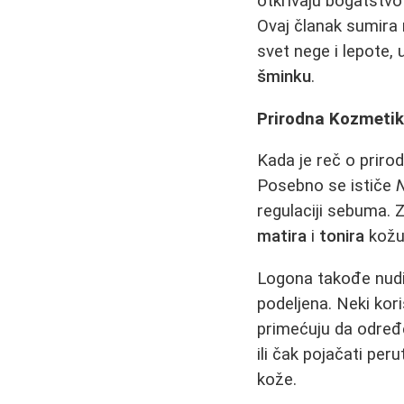
otkrivaju bogatstvo
Ovaj članak sumira 
svet nege i lepote,
šminku
.
Prirodna Kozmetik
Kada je reč o priro
Posebno se ističe
N
regulaciji sebuma. 
matira
i
tonira
kožu,
Logona takođe nudi
podeljena. Neki kor
primećuju da određe
ili čak pojačati per
kože.