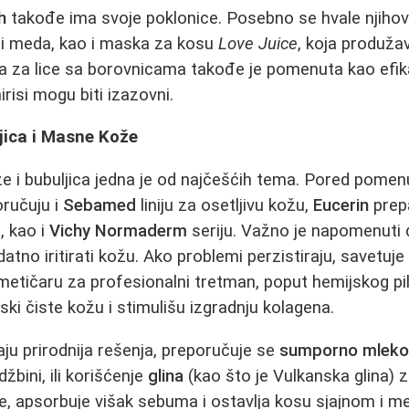
h
takođe ima svoje poklonice. Posebno se hvale njihov
 i meda, kao i maska za kosu
Love Juice
, koja produža
a za lice sa borovnicama takođe je pomenuta kao efi
irisi mogu biti izazovni.
jica i Masne Kože
 i bubuljica jedna je od najčešćih tema. Pored pome
oručuju i
Sebamed
liniju za osetljivu kožu,
Eucerin
prepa
, kao i
Vichy Normaderm
seriju. Važno je napomenuti
tno iritirati kožu. Ako problemi perzistiraju, savetuj
metičaru za profesionalni tretman, poput hemijskog pili
ski čiste kožu i stimulišu izgradnju kolagena.
aju prirodnija rešenja, preporučuje se
sumporno mlek
bini, ili korišćenje
glina
(kao što je Vulkanska glina) za
cije, apsorbuje višak sebuma i ostavlja kosu sjajnom i