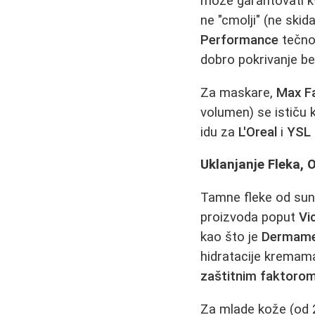
može garantovati kva
ne "cmolji" (ne skid
Performance
tečno
dobro pokrivanje bez
Za maskare,
Max Fa
volumen) se ističu 
idu za
L'Oreal
i
YSL
Uklanjanje Fleka, O
Tamne fleke od sunca
proizvoda poput
Vi
kao što je
Dermame
hidratacije kremam
zaštitnim faktoro
Za mlade kože (od 