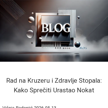
Rad na Kruzeru i Zdravlje Stopala:
Kako Sprečiti Urastao Nokat
Višnja Radonjić
2026-05-13