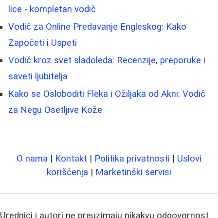
lice - kompletan vodič
Vodič za Online Predavanje Engleskog: Kako
Započeti i Uspeti
Vodič kroz svet sladoleda: Recenzije, preporuke i
saveti ljubitelja
Kako se Osloboditi Fleka i Ožiljaka od Akni: Vodič
za Negu Osetljive Kože
O nama
|
Kontakt
|
Politika privatnosti
|
Uslovi
korišćenja
|
Marketinški servisi
Urednici i autori ne preuzimaju nikakvu odgovornost