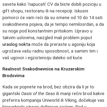
saveta kako ‘napucati’ CV da biste dobili poziciju u
gift shopu, restoranu ili na recepciji. Iskusni
pomorci će vam reći da su smene od 10 do 14 sati
svakodnevna pojava, da je tempo nemilosrdan, a da
su noge pod konstantnim pritiskom. Upravo u
takvim uslovima, naizgled mali problem poput
uraslog nokta
može da preraste u agoniju koja
ugrožava vašu radnu sposobnost, a samim tim i
vaš ugovor i egzistenciju daleko od kuće.
Realnost Svakodnevnice na Kruzerskim
Brodovima
Kada se popnete na brod, bez obzira da li je to
gigantski
Oasis of the Seas
ili manji rečni brod kakve
preferira kompanija Uniworld ili Viking, dočekuje vas
hijerarhijski strogo definisan sistem. Rad u