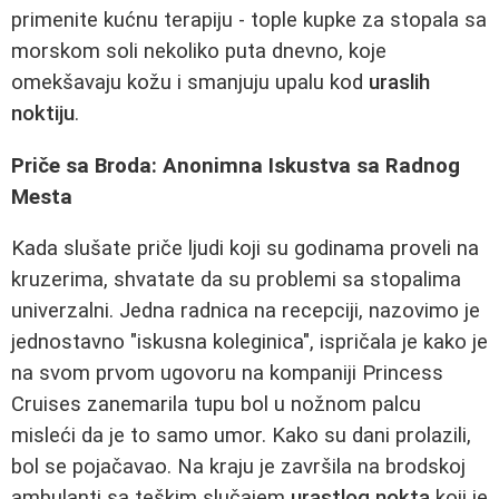
primenite kućnu terapiju - tople kupke za stopala sa
morskom soli nekoliko puta dnevno, koje
omekšavaju kožu i smanjuju upalu kod
uraslih
noktiju
.
Priče sa Broda: Anonimna Iskustva sa Radnog
Mesta
Kada slušate priče ljudi koji su godinama proveli na
kruzerima, shvatate da su problemi sa stopalima
univerzalni. Jedna radnica na recepciji, nazovimo je
jednostavno "iskusna koleginica", ispričala je kako je
na svom prvom ugovoru na kompaniji Princess
Cruises zanemarila tupu bol u nožnom palcu
misleći da je to samo umor. Kako su dani prolazili,
bol se pojačavao. Na kraju je završila na brodskoj
ambulanti sa teškim slučajem
urastlog nokta
koji je