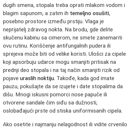
dugih smena, stopala treba oprati mlakom vodom i
blagim sapunom, a zatim ih
temeljno osušiti
,
posebno prostore između prstiju. Vlaga je
neprijatelj zdravog nokta. Na brodu, gde delite
skučenu kabinu sa cimerom, ne smete zanemariti
ovu rutinu. Korišćenje antifungalnih pudera ili
sprejeva može biti od velike koristi. Ulošci za cipele
koji apsorbuju udarce mogu smanjiti pritisak na
prednji deo stopala i na taj način smanjiti rizik od
pojave
uraslih noktiju
. Takođe, kada god imate
pauzu, pokušajte da se izujete i date stopalima da
dišu. Mnogi iskusni pomorci nose papuče ili
otvorene sandale čim siđu sa dužnosti,
oslobađajući prste od stiska uniformisanih cipela.
Ako osetite i najmanju nelagodnost ili vidite crvenilo