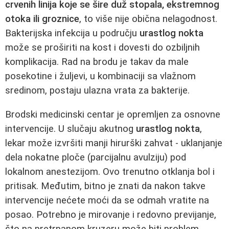
crvenih linija koje se šire duž stopala, ekstremnog
otoka ili groznice
, to više nije obična nelagodnost.
Bakterijska infekcija u području
urastlog nokta
može se proširiti na kost i dovesti do ozbiljnih
komplikacija. Rad na brodu je takav da male
posekotine i žuljevi, u kombinaciji sa vlažnom
sredinom, postaju ulazna vrata za bakterije.
Brodski medicinski centar je opremljen za osnovne
intervencije. U slučaju akutnog
urastlog nokta
,
lekar može izvršiti manji hirurški zahvat - uklanjanje
dela nokatne ploče (parcijalnu avulziju) pod
lokalnom anestezijom. Ovo trenutno otklanja bol i
pritisak. Međutim, bitno je znati da nakon takve
intervencije nećete moći da se odmah vratite na
posao. Potrebno je mirovanje i redovno previjanje,
što na pretrpanom kruzeru može biti problem.