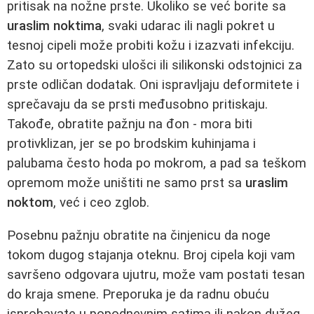
pritisak na nožne prste. Ukoliko se već borite sa
uraslim noktima
, svaki udarac ili nagli pokret u
tesnoj cipeli može probiti kožu i izazvati infekciju.
Zato su ortopedski ulošci ili silikonski odstojnici za
prste odličan dodatak. Oni ispravljaju deformitete i
sprečavaju da se prsti međusobno pritiskaju.
Takođe, obratite pažnju na đon - mora biti
protivklizan, jer se po brodskim kuhinjama i
palubama često hoda po mokrom, a pad sa teškom
opremom može uništiti ne samo prst sa
uraslim
noktom
, već i ceo zglob.
Posebnu pažnju obratite na činjenicu da noge
tokom dugog stajanja oteknu. Broj cipela koji vam
savršeno odgovara ujutru, može vam postati tesan
do kraja smene. Preporuka je da radnu obuću
isprobavate u popodnevnim satima ili nakon dužeg