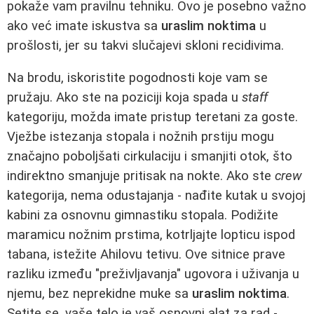
pokaže vam pravilnu tehniku. Ovo je posebno važno
ako već imate iskustva sa
uraslim noktima
u
prošlosti, jer su takvi slučajevi skloni recidivima.
Na brodu, iskoristite pogodnosti koje vam se
pružaju. Ako ste na poziciji koja spada u
staff
kategoriju, možda imate pristup teretani za goste.
Vježbe istezanja stopala i nožnih prstiju mogu
značajno poboljšati cirkulaciju i smanjiti otok, što
indirektno smanjuje pritisak na nokte. Ako ste
crew
kategorija, nema odustajanja - nađite kutak u svojoj
kabini za osnovnu gimnastiku stopala. Podižite
maramicu nožnim prstima, kotrljajte lopticu ispod
tabana, istežite Ahilovu tetivu. Ove sitnice prave
razliku između "preživljavanja" ugovora i uživanja u
njemu, bez neprekidne muke sa
uraslim noktima
.
Setite se, vaše telo je vaš osnovni alat za rad -