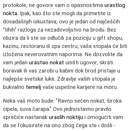
protokole, ne govore vam o opasnostima
urastlog
nokta
. Ipak, kao što ste mogli da primetite iz
dosadašnjih iskustava, ovo je jedan od najčešćih
"tihih" razloga za nezadovoljstvo na brodu. Bez
obzira da li ste se odlučili za poziciju u gift shopu,
kazinu, restoranu ili spa centru, vaša stopala će biti
izložena neverovatnim naporima. Ne dozvolite da
vam jedan
urastao nokat
uništi ugovor, skrati
boravak ili vas zarobi u kabini dok brod pristaje u
najlepše svetske luke. Zdravlje vaših stopala je
bukvalno
temelj
vaše uspešne karijere na moru.
Neka vaš moto bude: "Ravno sečen nokat, široka
cipela, suva čarapa." Ovo jednostavno pravilo
sprečiće nastanak
uraslih noktiju
i omogućiti vam
da se fokusirate na ono zbog čega ste i došli -