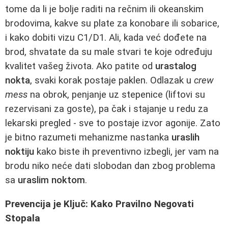
tome da li je bolje raditi na rečnim ili okeanskim
brodovima, kakve su plate za konobare ili sobarice,
i kako dobiti vizu C1/D1. Ali, kada već dođete na
brod, shvatate da su male stvari te koje određuju
kvalitet vašeg života. Ako patite od
urastalog
nokta
, svaki korak postaje paklen. Odlazak u
crew
mess
na obrok, penjanje uz stepenice (liftovi su
rezervisani za goste), pa čak i stajanje u redu za
lekarski pregled - sve to postaje izvor agonije. Zato
je bitno razumeti mehanizme nastanka
uraslih
noktiju
kako biste ih preventivno izbegli, jer vam na
brodu niko neće dati slobodan dan zbog problema
sa
uraslim noktom
.
Prevencija je Ključ: Kako Pravilno Negovati
Stopala