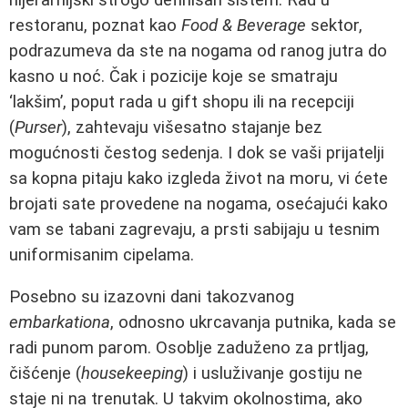
restoranu, poznat kao
Food & Beverage
sektor,
podrazumeva da ste na nogama od ranog jutra do
kasno u noć. Čak i pozicije koje se smatraju
‘lakšim’, poput rada u gift shopu ili na recepciji
(
Purser
), zahtevaju višesatno stajanje bez
mogućnosti čestog sedenja. I dok se vaši prijatelji
sa kopna pitaju kako izgleda život na moru, vi ćete
brojati sate provedene na nogama, osećajući kako
vam se tabani zagrevaju, a prsti sabijaju u tesnim
uniformisanim cipelama.
Posebno su izazovni dani takozvanog
embarkationa
, odnosno ukrcavanja putnika, kada se
radi punom parom. Osoblje zaduženo za prtljag,
čišćenje (
housekeeping
) i usluživanje gostiju ne
staje ni na trenutak. U takvim okolnostima, ako