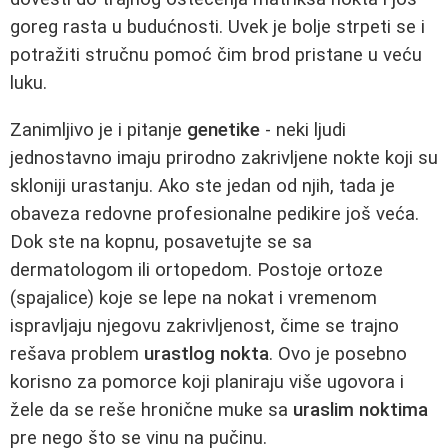
goreg rasta u budućnosti. Uvek je bolje strpeti se i
potražiti stručnu pomoć čim brod pristane u veću
luku.
Zanimljivo je i pitanje
genetike
- neki ljudi
jednostavno imaju prirodno zakrivljene nokte koji su
skloniji urastanju. Ako ste jedan od njih, tada je
obaveza redovne profesionalne pedikire još veća.
Dok ste na kopnu, posavetujte se sa
dermatologom ili ortopedom. Postoje ortoze
(spajalice) koje se lepe na nokat i vremenom
ispravljaju njegovu zakrivljenost, čime se trajno
rešava problem
urastlog nokta
. Ovo je posebno
korisno za pomorce koji planiraju više ugovora i
žele da se reše hronične muke sa
uraslim noktima
pre nego što se vinu na pučinu.