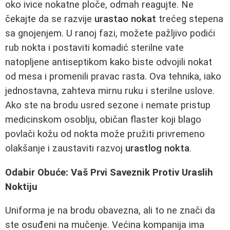
oko ivice nokatne ploče, odmah reagujte. Ne
čekajte da se razvije
urastao nokat
trećeg stepena
sa gnojenjem. U ranoj fazi, možete pažljivo podići
rub nokta i postaviti komadić sterilne vate
natopljene antiseptikom kako biste odvojili nokat
od mesa i promenili pravac rasta. Ova tehnika, iako
jednostavna, zahteva mirnu ruku i sterilne uslove.
Ako ste na brodu usred sezone i nemate pristup
medicinskom osoblju, običan flaster koji blago
povlači kožu od nokta može pružiti privremeno
olakšanje i zaustaviti razvoj
urastlog nokta
.
Odabir Obuće: Vaš Prvi Saveznik Protiv Uraslih
Noktiju
Uniforma je na brodu obavezna, ali to ne znači da
ste osuđeni na mučenje. Većina kompanija ima