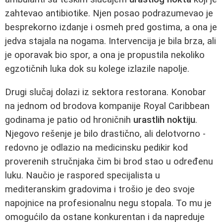
zahtevao antibiotike. Njen posao podrazumevao je
besprekorno izdanje i osmeh pred gostima, a ona je
jedva stajala na nogama. Intervencija je bila brza, ali
je oporavak bio spor, a ona je propustila nekoliko
egzotičnih luka dok su kolege izlazile napolje.
Drugi slučaj dolazi iz sektora restorana. Konobar
na jednom od brodova kompanije Royal Caribbean
godinama je patio od hroničnih
urastlih noktiju
.
Njegovo rešenje je bilo drastično, ali delotvorno -
redovno je odlazio na medicinsku pedikir kod
proverenih stručnjaka čim bi brod stao u određenu
luku. Naučio je raspored specijalista u
mediteranskim gradovima i trošio je deo svoje
napojnice na profesionalnu negu stopala. To mu je
omogućilo da ostane konkurentan i da napreduje