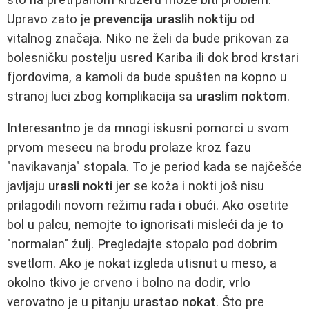
Upravo zato je
prevencija uraslih noktiju
od
vitalnog značaja. Niko ne želi da bude prikovan za
bolesničku postelju usred Kariba ili dok brod krstari
fjordovima, a kamoli da bude spušten na kopno u
stranoj luci zbog komplikacija sa
uraslim noktom
.
Interesantno je da mnogi iskusni pomorci u svom
prvom mesecu na brodu prolaze kroz fazu
"navikavanja" stopala. To je period kada se najčešće
javljaju
urasli nokti
jer se koža i nokti još nisu
prilagodili novom režimu rada i obući. Ako osetite
bol u palcu, nemojte to ignorisati misleći da je to
"normalan" žulj. Pregledajte stopalo pod dobrim
svetlom. Ako je nokat izgleda utisnut u meso, a
okolno tkivo je crveno i bolno na dodir, vrlo
verovatno je u pitanju
urastao nokat
. Što pre