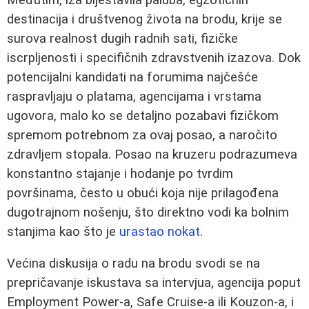
destinacija i društvenog života na brodu, krije se
surova realnost dugih radnih sati, fizičke
iscrpljenosti i specifičnih zdravstvenih izazova. Dok
potencijalni kandidati na forumima najčešće
raspravljaju o platama, agencijama i vrstama
ugovora, malo ko se detaljno pozabavi fizičkom
spremom potrebnom za ovaj posao, a naročito
zdravljem stopala. Posao na kruzeru podrazumeva
konstantno stajanje i hodanje po tvrdim
površinama, često u obući koja nije prilagođena
dugotrajnom nošenju, što direktno vodi ka bolnim
stanjima kao što je
urastao nokat
.
Većina diskusija o radu na brodu svodi se na
prepričavanje iskustava sa intervjua, agencija poput
Employment Power-a, Safe Cruise-a ili Kouzon-a, i