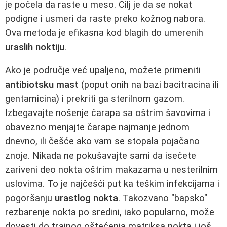
je počela da raste u meso. Cilj je da se nokat
podigne i usmeri da raste preko kožnog nabora.
Ova metoda je efikasna kod blagih do umerenih
uraslih noktiju
.
Ako je područje već upaljeno, možete primeniti
antibiotsku mast
(poput onih na bazi bacitracina ili
gentamicina) i prekriti ga sterilnom gazom.
Izbegavajte nošenje čarapa sa oštrim šavovima i
obavezno menjajte čarape najmanje jednom
dnevno, ili češće ako vam se stopala pojačano
znoje. Nikada ne pokušavajte sami da isečete
zariveni deo nokta oštrim makazama u nesterilnim
uslovima. To je najčešći put ka teškim infekcijama i
pogoršanju
urastlog nokta
. Takozvano "bapsko"
rezbarenje nokta po sredini, iako popularno, može
dovesti do trajnog oštećenja matriksa nokta i još