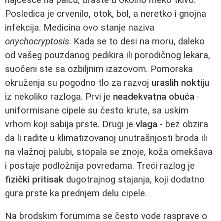
Posledica je crvenilo, otok, bol, a neretko i gnojna
infekcija. Medicina ovo stanje naziva
onychocryptosis
. Kada se to desi na moru, daleko
od vašeg pouzdanog pedikira ili porodičnog lekara,
suočeni ste sa ozbiljnim izazovom. Pomorska
okruženja su pogodno tlo za razvoj
uraslih noktiju
iz nekoliko razloga. Prvi je
neadekvatna obuća
-
uniformisane cipele su često krute, sa uskim
vrhom koji sabija prste. Drugi je
vlaga
- bez obzira
da li radite u klimatizovanoj unutrašnjosti broda ili
na vlažnoj palubi, stopala se znoje, koža omekšava
i postaje podložnija povredama. Treći razlog je
fizički pritisak
dugotrajnog stajanja, koji dodatno
gura prste ka prednjem delu cipele.
Na brodskim forumima se često vode rasprave o