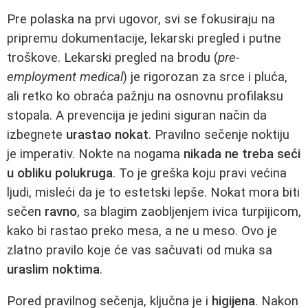
Pre polaska na prvi ugovor, svi se fokusiraju na
pripremu dokumentacije, lekarski pregled i putne
troškove. Lekarski pregled na brodu (
pre-
employment medical
) je rigorozan za srce i pluća,
ali retko ko obraća pažnju na osnovnu profilaksu
stopala. A prevencija je jedini siguran način da
izbegnete
urastao nokat
. Pravilno sečenje noktiju
je imperativ. Nokte na nogama
nikada ne treba seći
u obliku polukruga
. To je greška koju pravi većina
ljudi, misleći da je to estetski lepše. Nokat mora biti
sečen
ravno
, sa blagim zaobljenjem ivica turpijicom,
kako bi rastao preko mesa, a ne u meso. Ovo je
zlatno pravilo koje će vas sačuvati od muka sa
uraslim noktima
.
Pored pravilnog sečenja, ključna je i
higijena
. Nakon