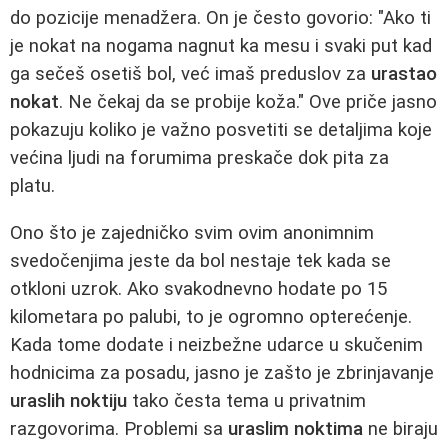
do pozicije menadžera. On je često govorio: "Ako ti
je nokat na nogama nagnut ka mesu i svaki put kad
ga sečeš osetiš bol, već imaš preduslov za
urastao
nokat
. Ne čekaj da se probije koža." Ove priče jasno
pokazuju koliko je važno posvetiti se detaljima koje
većina ljudi na forumima preskače dok pita za
platu.
Ono što je zajedničko svim ovim anonimnim
svedočenjima jeste da bol nestaje tek kada se
otkloni uzrok. Ako svakodnevno hodate po 15
kilometara po palubi, to je ogromno opterećenje.
Kada tome dodate i neizbežne udarce u skučenim
hodnicima za posadu, jasno je zašto je zbrinjavanje
uraslih noktiju
tako česta tema u privatnim
razgovorima. Problemi sa
uraslim noktima
ne biraju