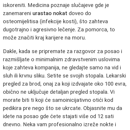
iskoreniti. Medicina poznaje slučajeve gde je
zanemareni
urastao nokat
doveo do
osteomijelitisa (infekcije kosti), što zahteva
dugotrajno i agresivno lečenje. Za pomorca, to
može značiti kraj karijere na moru.
Dakle, kada se pripremate za razgovor za posao i
razmišljate o minimalnim zdravstvenim uslovima
koje zahteva kompanija, ne gledajte samo na vid i
sluh ili krvnu sliku. Setite se svojih stopala. Lekarski
pregled za brod, onaj za koji izdvajate oko 100 evra,
obično ne uključuje detaljan pregled stopala. Vi
morate biti ti koji će samoinicijativno otići kod
pedikira pre nego što se ukrcate. Objasnite mu da
idete na posao gde ćete stajati više od 12 sati
dnevno. Neka vam profesionalno izreže nokte i