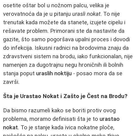
osetite oštar bol u nožnom palcu, velika je
verovatnoća da je u pitanju
urasli nokat
. To nije
trenutak kada možete da stanete, izujete cipelu i
rešavate problem. Primorani ste da nastavite da
gazite, što samo pogoršava upalni proces i dovodi
do infekcija. Iskusni radnici na brodovima znaju da
zdravstveni sistem na brodu, iako funkcionalan, nije
namenjen za dugotrajnu negu hroničnih ili bolnih
stanja poput
uraslih noktiju
- posao mora da se
završi.
Šta je Urastao Nokat i Zašto je Čest na Brodu?
Da bismo razumeli kako se boriti protiv ovog
problema, moramo definisati šta je to
urastao
nokat
. To je stanje kada ivica nokatne ploče,
najčešće na palcu, uraste u okolno meko tkivo.