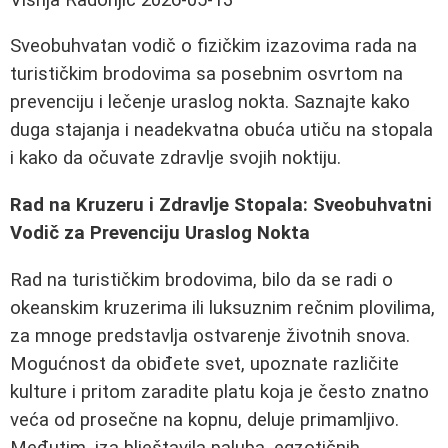
Sveobuhvatan vodič o fizičkim izazovima rada na
turističkim brodovima sa posebnim osvrtom na
prevenciju i lečenje uraslog nokta. Saznajte kako
duga stajanja i neadekvatna obuća utiču na stopala
i kako da očuvate zdravlje svojih noktiju.
Rad na Kruzeru i Zdravlje Stopala: Sveobuhvatni
Vodič za Prevenciju Uraslog Nokta
Rad na turističkim brodovima, bilo da se radi o
okeanskim kruzerima ili luksuznim rečnim plovilima,
za mnoge predstavlja ostvarenje životnih snova.
Mogućnost da obiđete svet, upoznate različite
kulture i pritom zaradite platu koja je često znatno
veća od prosečne na kopnu, deluje primamljivo.
Međutim, iza blještavila paluba, egzotičnih