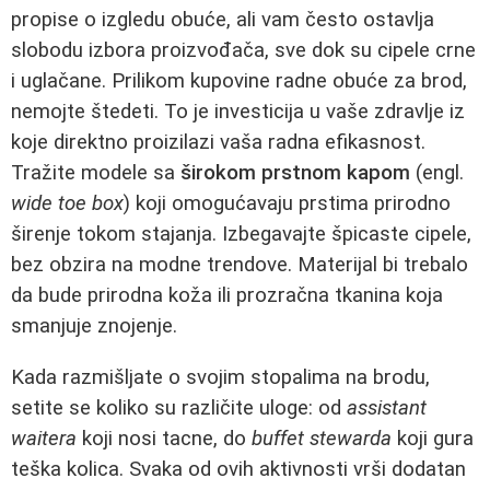
propise o izgledu obuće, ali vam često ostavlja
slobodu izbora proizvođača, sve dok su cipele crne
i uglačane. Prilikom kupovine radne obuće za brod,
nemojte štedeti. To je investicija u vaše zdravlje iz
koje direktno proizilazi vaša radna efikasnost.
Tražite modele sa
širokom prstnom kapom
(engl.
wide toe box
) koji omogućavaju prstima prirodno
širenje tokom stajanja. Izbegavajte špicaste cipele,
bez obzira na modne trendove. Materijal bi trebalo
da bude prirodna koža ili prozračna tkanina koja
smanjuje znojenje.
Kada razmišljate o svojim stopalima na brodu,
setite se koliko su različite uloge: od
assistant
waitera
koji nosi tacne, do
buffet stewarda
koji gura
teška kolica. Svaka od ovih aktivnosti vrši dodatan