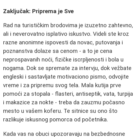
Zaključak: Priprema je Sve
Rad na turističkim brodovima je izuzetno zahtevno,
ali i neverovatno isplativo iskustvo. Videli ste kroz
razne anonimne ispovesti da novac, putovanja i
poznanstva dolaze sa cenom - a to je cena
neprospavanih noći, fizičke iscrpljenosti i bola u
nogama. Dok se spremate za intervju, dok vežbate
engleski i sastavljate motivaciono pismo, odvojite
vreme i za pripremu svog tela. Mala kutija prve
pomoći za stopala - flasteri, antiseptik, vata, turpija
i makazice za nokte - treba da zauzmu počasno
mesto u vašem koferu. Te sitnice su ono što
razlikuje iskusnog pomorca od početnika.
Kada vas na obuci upozoravaju na bezbednosne