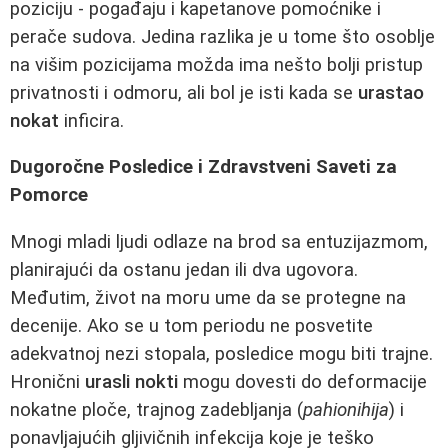
poziciju - pogađaju i kapetanove pomoćnike i
perače sudova. Jedina razlika je u tome što osoblje
na višim pozicijama možda ima nešto bolji pristup
privatnosti i odmoru, ali bol je isti kada se
urastao
nokat
inficira.
Dugoročne Posledice i Zdravstveni Saveti za
Pomorce
Mnogi mladi ljudi odlaze na brod sa entuzijazmom,
planirajući da ostanu jedan ili dva ugovora.
Međutim, život na moru ume da se protegne na
decenije. Ako se u tom periodu ne posvetite
adekvatnoj nezi stopala, posledice mogu biti trajne.
Hronični
urasli nokti
mogu dovesti do deformacije
nokatne ploče, trajnog zadebljanja (
pahionihija
) i
ponavljajućih gljivičnih infekcija koje je teško