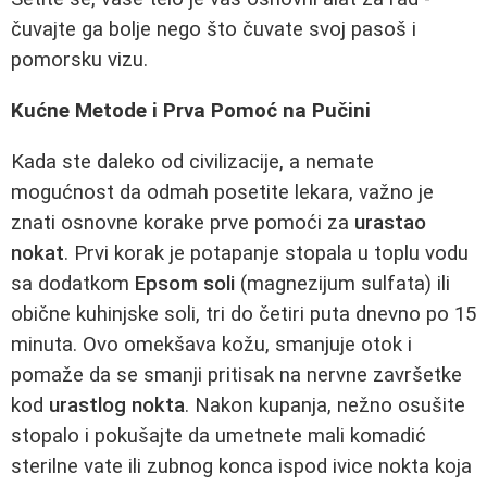
čuvajte ga bolje nego što čuvate svoj pasoš i
pomorsku vizu.
Kućne Metode i Prva Pomoć na Pučini
Kada ste daleko od civilizacije, a nemate
mogućnost da odmah posetite lekara, važno je
znati osnovne korake prve pomoći za
urastao
nokat
. Prvi korak je potapanje stopala u toplu vodu
sa dodatkom
Epsom soli
(magnezijum sulfata) ili
obične kuhinjske soli, tri do četiri puta dnevno po 15
minuta. Ovo omekšava kožu, smanjuje otok i
pomaže da se smanji pritisak na nervne završetke
kod
urastlog nokta
. Nakon kupanja, nežno osušite
stopalo i pokušajte da umetnete mali komadić
sterilne vate ili zubnog konca ispod ivice nokta koja