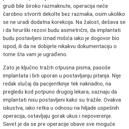
grudi bile široko razmaknute, operacija neće
čarobno stvoriti dekolte bez razmaka, osim ukoliko
se ne uradi dodatna korekcija. Na žalost, dešava se
i da hirurški rezovi budu asimetrični, da implantati
budu postavljeni iznad mišića iako je dogovor bio
ispod, ili da ne dobijete nikakvu dokumentaciju o
tome šta vam je ugrađeno.
Zato je ključno tražiti otpusna pisma, pasoše
implantata i biti uporan u postavljanju pitanja. Nije
redak slučaj da pacijentkinje tek naknadno, na
pregledu kod potpuno drugog lekara, saznaju da
implantati nisu postavljeni kako su tražile. Ovakva
iskustva, iako retka u odnosu na hiljade uspešnih
operacija, ostavljaju gorak ukus i nepoverenje.
Savet je da se pre operacije obave sve moguće