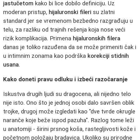
jastučetom
kako bi lice dobilo definiciju. Uz
moderan pristup,
hijaluronski fileri
su zlatni
standard jer se vremenom bezbedno razgrađuju u
telu, za razliku od trajnih rešenja koja nose veći
rizik komplikacija. Primena
hijaluronskih filera
danas je toliko razuđena da se može primeniti čak i
u intimnim zonama kao podrška
korekciji stidnih
usana
.
Kako doneti pravu odluku i izbeći razočaranje
Iskustva drugih ljudi su dragocena, ali nijedno telo
nije isto. Ono što je jednoj osobi dalo savršen oblik
trojke, drugoj može izgledati kao "dve tvrde okrugle
naranče koje beže ispod pazuha". Razlog tome leži
u anatomiji - širini prsnog koša, rastegljivosti kože i
početnom položaju bradavica. Ukoliko su prirodne