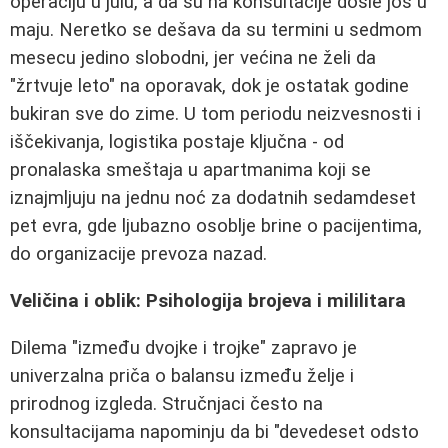
operaciju u julu, a da su na konsultacije došle još u
maju. Neretko se dešava da su termini u sedmom
mesecu jedino slobodni, jer većina ne želi da
"žrtvuje leto" na oporavak, dok je ostatak godine
bukiran sve do zime. U tom periodu neizvesnosti i
iščekivanja, logistika postaje ključna - od
pronalaska smeštaja u apartmanima koji se
iznajmljuju na jednu noć za dodatnih sedamdeset
pet evra, gde ljubazno osoblje brine o pacijentima,
do organizacije prevoza nazad.
Veličina i oblik: Psihologija brojeva i mililitara
Dilema "između dvojke i trojke" zapravo je
univerzalna priča o balansu između želje i
prirodnog izgleda. Stručnjaci često na
konsultacijama napominju da bi "devedeset odsto