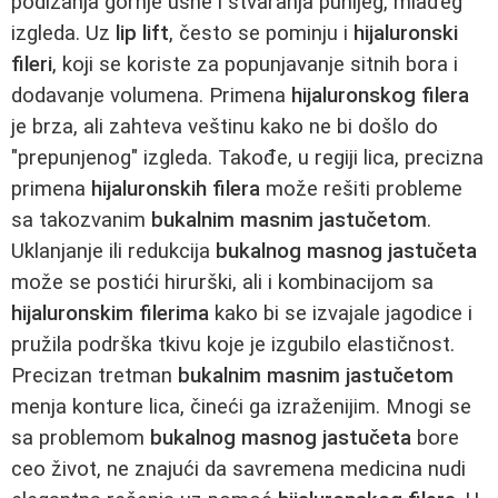
podizanja gornje usne i stvaranja punijeg, mlađeg
izgleda. Uz
lip lift
, često se pominju i
hijaluronski
fileri
, koji se koriste za popunjavanje sitnih bora i
dodavanje volumena. Primena
hijaluronskog filera
je brza, ali zahteva veštinu kako ne bi došlo do
"prepunjenog" izgleda. Takođe, u regiji lica, precizna
primena
hijaluronskih filera
može rešiti probleme
sa takozvanim
bukalnim masnim jastučetom
.
Uklanjanje ili redukcija
bukalnog masnog jastučeta
može se postići hirurški, ali i kombinacijom sa
hijaluronskim filerima
kako bi se izvajale jagodice i
pružila podrška tkivu koje je izgubilo elastičnost.
Precizan tretman
bukalnim masnim jastučetom
menja konture lica, čineći ga izraženijim. Mnogi se
sa problemom
bukalnog masnog jastučeta
bore
ceo život, ne znajući da savremena medicina nudi