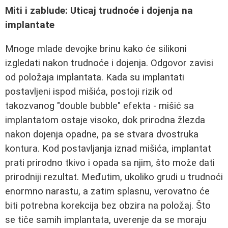
Miti i zablude: Uticaj trudnoće i dojenja na
implantate
Mnoge mlade devojke brinu kako će silikoni
izgledati nakon trudnoće i dojenja. Odgovor zavisi
od položaja implantata. Kada su implantati
postavljeni ispod mišića, postoji rizik od
takozvanog "double bubble" efekta - mišić sa
implantatom ostaje visoko, dok prirodna žlezda
nakon dojenja opadne, pa se stvara dvostruka
kontura. Kod postavljanja iznad mišića, implantat
prati prirodno tkivo i opada sa njim, što može dati
prirodniji rezultat. Međutim, ukoliko grudi u trudnoći
enormno narastu, a zatim splasnu, verovatno će
biti potrebna korekcija bez obzira na položaj. Što
se tiče samih implantata, uverenje da se moraju