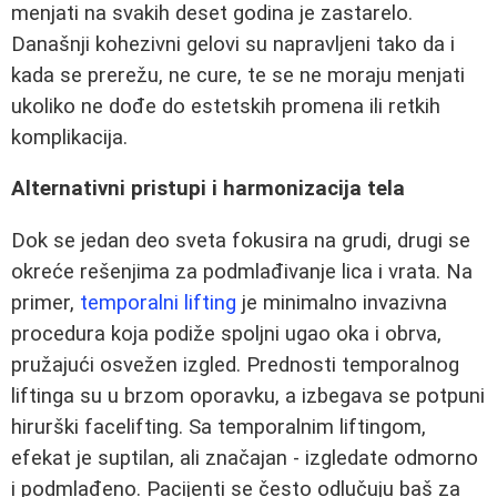
menjati na svakih deset godina je zastarelo.
Današnji kohezivni gelovi su napravljeni tako da i
kada se prerežu, ne cure, te se ne moraju menjati
ukoliko ne dođe do estetskih promena ili retkih
komplikacija.
Alternativni pristupi i harmonizacija tela
Dok se jedan deo sveta fokusira na grudi, drugi se
okreće rešenjima za podmlađivanje lica i vrata. Na
primer,
temporalni lifting
je minimalno invazivna
procedura koja podiže spoljni ugao oka i obrva,
pružajući osvežen izgled. Prednosti temporalnog
liftinga su u brzom oporavku, a izbegava se potpuni
hirurški facelifting. Sa temporalnim liftingom,
efekat je suptilan, ali značajan - izgledate odmorno
i podmlađeno. Pacijenti se često odlučuju baš za