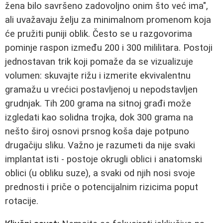
žena bilo savršeno zadovoljno onim što već ima",
ali uvažavaju želju za minimalnom promenom koja
će pružiti puniji oblik. Često se u razgovorima
pominje raspon između 200 i 300 mililitara. Postoji
jednostavan trik koji pomaže da se vizualizuje
volumen: skuvajte rižu i izmerite ekvivalentnu
gramažu u vrećici postavljenoj u nepodstavljen
grudnjak. Tih 200 grama na sitnoj građi može
izgledati kao solidna trojka, dok 300 grama na
nešto široj osnovi prsnog koša daje potpuno
drugačiju sliku. Važno je razumeti da nije svaki
implantat isti - postoje okrugli oblici i anatomski
oblici (u obliku suze), a svaki od njih nosi svoje
prednosti i priče o potencijalnim rizicima poput
rotacije.