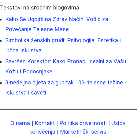
Tekstovi na srodnim blogovima
Kako Se Ugojiti na Zdrav Način: Vodič za
Povećanje Telesne Mase
Simbolika ženskih grudi: Psihologija, Estetika i
Lična Iskustva
Savršen Korektor: Kako Pronaći Idealni za Vašu
Kožu i Podocnjake
3-nedeljna dijeta za gubitak 10% telesne težine -
Iskustva i saveti
O nama
|
Kontakt
|
Politika privatnosti
|
Uslovi
korišćenja
|
Marketinški servisi