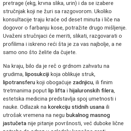
pretrage (ekg, krvna slika, urin) i da se izabere
stručnjak koji ne žuri sa razgovorom. Ukoliko
konsultacije traju kraće od deset minuta i liče na
dogovor o farbanju kose, potražite drugo mišljenje.
Uvaženi stručnjaci će meriti, slikati, razgovarati o
profilima i iskreno reći šta je za vas najbolje, a ne
samo ono što želite da čujete.
Na kraju, bilo da je reč o grdnom zahvatu na
grudima,
liposukciji
koja oblikuje struk,
lipotransferu
koji obogaćuje
zadnjicu
, ili finim
tretmanima poput
lip lifta
i
hijaluronskih filera
,
estetska medicina predstavlja spoj umetnosti i
nauke. Odlazak na
korekciju stidnih usana
ili
utrošak vremena na negu
bukalnog masnog
jastučeta
nije pitanje površnosti, već duboke lične