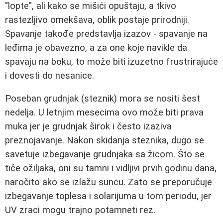
"lopte", ali kako se mišići opuštaju, a tkivo
rastezljivo omekšava, oblik postaje prirodniji.
Spavanje takođe predstavlja izazov - spavanje na
leđima je obavezno, a za one koje navikle da
spavaju na boku, to može biti izuzetno frustrirajuće
i dovesti do nesanice.
Poseban grudnjak (steznik) mora se nositi šest
nedelja. U letnjim mesecima ovo može biti prava
muka jer je grudnjak širok i često izaziva
preznojavanje. Nakon skidanja steznika, dugo se
savetuje izbegavanje grudnjaka sa žicom. Što se
tiče ožiljaka, oni su tamni i vidljivi prvih godinu dana,
naročito ako se izlažu suncu. Zato se preporučuje
izbegavanje toplesa i solarijuma u tom periodu, jer
UV zraci mogu trajno potamneti rez.