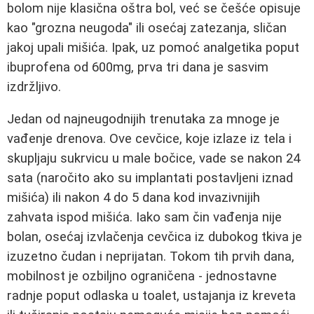
bolom nije klasična oštra bol, već se češće opisuje
kao "grozna neugoda" ili osećaj zatezanja, sličan
jakoj upali mišića. Ipak, uz pomoć analgetika poput
ibuprofena od 600mg, prva tri dana je sasvim
izdržljivo.
Jedan od najneugodnijih trenutaka za mnoge je
vađenje drenova. Ove cevčice, koje izlaze iz tela i
skupljaju sukrvicu u male bočice, vade se nakon 24
sata (naročito ako su implantati postavljeni iznad
mišića) ili nakon 4 do 5 dana kod invazivnijih
zahvata ispod mišića. Iako sam čin vađenja nije
bolan, osećaj izvlačenja cevčica iz dubokog tkiva je
izuzetno čudan i neprijatan. Tokom tih prvih dana,
mobilnost je ozbiljno ograničena - jednostavne
radnje poput odlaska u toalet, ustajanja iz kreveta