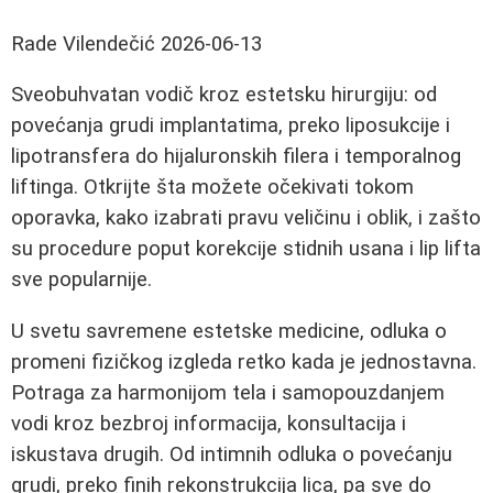
Rade Vilendečić
2026-06-13
Sveobuhvatan vodič kroz estetsku hirurgiju: od
povećanja grudi implantatima, preko liposukcije i
lipotransfera do hijaluronskih filera i temporalnog
liftinga. Otkrijte šta možete očekivati tokom
oporavka, kako izabrati pravu veličinu i oblik, i zašto
su procedure poput korekcije stidnih usana i lip lifta
sve popularnije.
U svetu savremene estetske medicine, odluka o
promeni fizičkog izgleda retko kada je jednostavna.
Potraga za harmonijom tela i samopouzdanjem
vodi kroz bezbroj informacija, konsultacija i
iskustava drugih. Od intimnih odluka o povećanju
grudi, preko finih rekonstrukcija lica, pa sve do