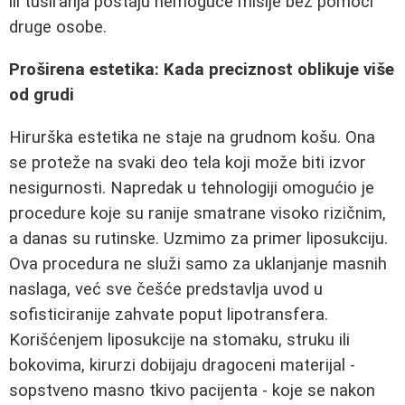
ili tuširanja postaju nemoguće misije bez pomoći
druge osobe.
Proširena estetika: Kada preciznost oblikuje više
od grudi
Hirurška estetika ne staje na grudnom košu. Ona
se proteže na svaki deo tela koji može biti izvor
nesigurnosti. Napredak u tehnologiji omogućio je
procedure koje su ranije smatrane visoko rizičnim,
a danas su rutinske. Uzmimo za primer liposukciju.
Ova procedura ne služi samo za uklanjanje masnih
naslaga, već sve češće predstavlja uvod u
sofisticiranije zahvate poput lipotransfera.
Korišćenjem liposukcije na stomaku, struku ili
bokovima, kirurzi dobijaju dragoceni materijal -
sopstveno masno tkivo pacijenta - koje se nakon