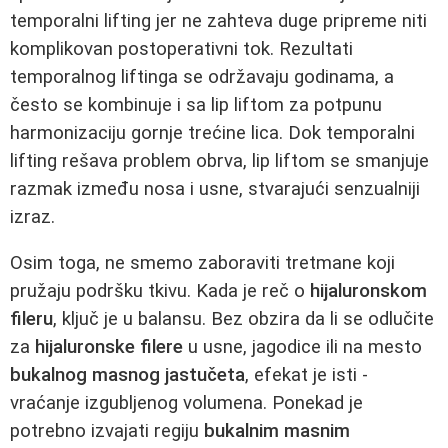
temporalni lifting jer ne zahteva duge pripreme niti
komplikovan postoperativni tok. Rezultati
temporalnog liftinga se održavaju godinama, a
često se kombinuje i sa lip liftom za potpunu
harmonizaciju gornje trećine lica. Dok temporalni
lifting rešava problem obrva, lip liftom se smanjuje
razmak između nosa i usne, stvarajući senzualniji
izraz.
Osim toga, ne smemo zaboraviti tretmane koji
pružaju podršku tkivu. Kada je reč o
hijaluronskom
fileru
, ključ je u balansu. Bez obzira da li se odlučite
za
hijaluronske filere
u usne, jagodice ili na mesto
bukalnog masnog jastučeta
, efekat je isti -
vraćanje izgubljenog volumena. Ponekad je
potrebno izvajati regiju
bukalnim masnim