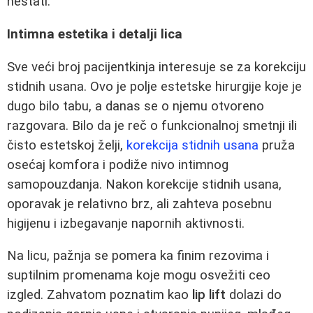
nestati.
Intimna estetika i detalji lica
Sve veći broj pacijentkinja interesuje se za korekciju
stidnih usana. Ovo je polje estetske hirurgije koje je
dugo bilo tabu, a danas se o njemu otvoreno
razgovara. Bilo da je reč o funkcionalnoj smetnji ili
čisto estetskoj želji,
korekcija stidnih usana
pruža
osećaj komfora i podiže nivo intimnog
samopouzdanja. Nakon korekcije stidnih usana,
oporavak je relativno brz, ali zahteva posebnu
higijenu i izbegavanje napornih aktivnosti.
Na licu, pažnja se pomera ka finim rezovima i
suptilnim promenama koje mogu osvežiti ceo
izgled. Zahvatom poznatim kao
lip lift
dolazi do