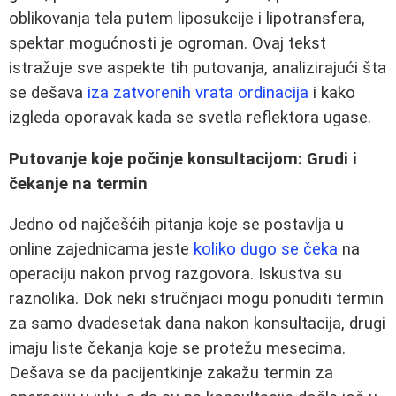
oblikovanja tela putem liposukcije i lipotransfera,
spektar mogućnosti je ogroman. Ovaj tekst
istražuje sve aspekte tih putovanja, analizirajući šta
se dešava
iza zatvorenih vrata ordinacija
i kako
izgleda oporavak kada se svetla reflektora ugase.
Putovanje koje počinje konsultacijom: Grudi i
čekanje na termin
Jedno od najčešćih pitanja koje se postavlja u
online zajednicama jeste
koliko dugo se čeka
na
operaciju nakon prvog razgovora. Iskustva su
raznolika. Dok neki stručnjaci mogu ponuditi termin
za samo dvadesetak dana nakon konsultacija, drugi
imaju liste čekanja koje se protežu mesecima.
Dešava se da pacijentkinje zakažu termin za