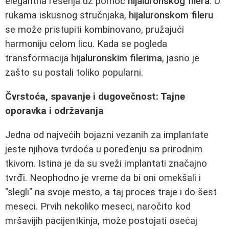
elegantna rešenja uz pomoć
hijaluronskog filera
. U
rukama iskusnog stručnjaka,
hijaluronskom fileru
se može pristupiti kombinovano, pružajući
harmoniju celom licu. Kada se pogleda
transformacija
hijaluronskim filerima
, jasno je
zašto su postali toliko popularni.
Čvrstoća, spavanje i dugovečnost: Tajne
oporavka i održavanja
Jedna od najvećih bojazni vezanih za implantate
jeste njihova tvrdoća u poređenju sa prirodnim
tkivom. Istina je da su sveži implantati značajno
tvrđi. Neophodno je vreme da bi oni omekšali i
"slegli" na svoje mesto, a taj proces traje i do šest
meseci. Prvih nekoliko meseci, naročito kod
mršavijih pacijentkinja, može postojati osećaj