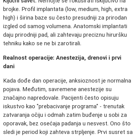
Ključni savet:
Nemojte se fokusirati isključivo na
brojke. Profil implantata (low, medium, high, extra
high) i širina baze su često presudniji za prirodan
izgled od samog volumena. Anatomski implantati
daju prirodniji pad, ali zahtevaju preciznu hiruršku
tehniku kako se ne bi zarotirali.
Realnost operacije: Anestezija, drenovi i prvi
dani
Kada dođe dan operacije, anksioznost je normalna
pojava. Međutim, savremene anestezije su
značajno napredovale. Pacijenti često opisuju
iskustvo kao "prebacivanje programa" - trenutak
zatvaranja očiju i odmah zatim buđenje u sobi za
oporavak, bez osećaja padanja u nesvest. Ono što
sledi je period koji zahteva strpljenje. Prvi susret sa