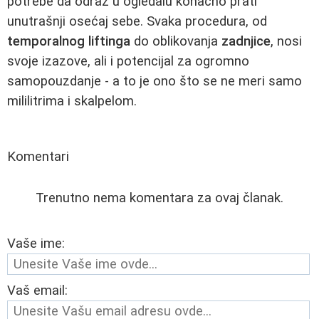
potrebe da odraz u ogledalu konačno prati
unutrašnji osećaj sebe. Svaka procedura, od
temporalnog liftinga
do oblikovanja
zadnjice
, nosi
svoje izazove, ali i potencijal za ogromno
samopouzdanje - a to je ono što se ne meri samo
mililitrima i skalpelom.
Komentari
Trenutno nema komentara za ovaj članak.
Vaše ime:
Vaš email: