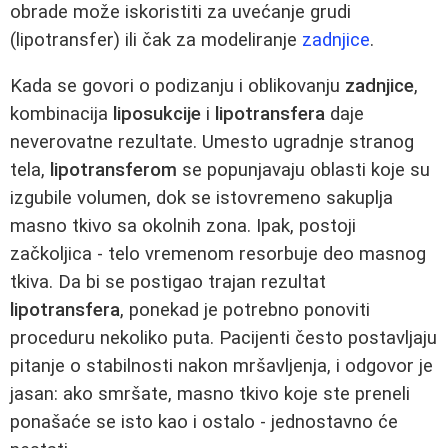
obrade može iskoristiti za uvećanje grudi
(lipotransfer) ili čak za modeliranje
zadnjice
.
Kada se govori o podizanju i oblikovanju
zadnjice
,
kombinacija
liposukcije
i
lipotransfera
daje
neverovatne rezultate. Umesto ugradnje stranog
tela,
lipotransferom
se popunjavaju oblasti koje su
izgubile volumen, dok se istovremeno sakuplja
masno tkivo sa okolnih zona. Ipak, postoji
začkoljica - telo vremenom resorbuje deo masnog
tkiva. Da bi se postigao trajan rezultat
lipotransfera
, ponekad je potrebno ponoviti
proceduru nekoliko puta. Pacijenti često postavljaju
pitanje o stabilnosti nakon mršavljenja, i odgovor je
jasan: ako smršate, masno tkivo koje ste preneli
ponašaće se isto kao i ostalo - jednostavno će