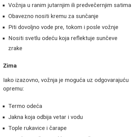
Vožnja u ranim jutarnjim ili predvečernjim satima
Obavezno nositi kremu za sunčanje
Piti dovoljno vode pre, tokom i posle vožnje
Nositi svetlu odeću koja reflektuje sunčeve
zrake
Zima
Iako izazovno, vožnja je moguća uz odgovarajuću
opremu:
Termo odeća
Jakna koja odbija vetar i vodu
Tople rukavice i čarape