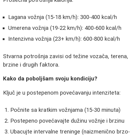
Prosečna potrošnja kalorija:
Lagana vožnja (15-18 km/h): 300-400 kcal/h
Umerena vožnja (19-22 km/h): 400-600 kcal/h
Intenzivna vožnja (23+ km/h): 600-800 kcal/h
Stvarna potrošnja zavisi od težine vozača, terena,
brzine i drugih faktora.
Kako da poboljšam svoju kondiciju?
Ključ je u postepenom povećavanju intenziteta:
Počnite sa kratkim vožnjama (15-30 minuta)
Postepeno povećavajte dužinu vožnje i brzinu
Ubacujte intervalne treninge (naizmenično brzo-