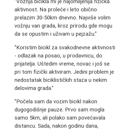
"Vožnja bicikla mi je najomiljenija fizička
aktivnost. Na proleće i leto obično
prelazim 30-50km dnevno. Najviše volim
vožnju van grada, kroz prirodu gde mogu
da se opustim i uživam u pejzažu."
"Koristim bicikl za svakodnevne aktivnosti
- odlazak na posao, u prodavnicu, do
prijatelja. Uštedim vreme, novac i još se
pri tom fizički aktiviram. Jedini problem je
nedostatak biciklističkih staza u nekim
delovima grada."
"Počela sam da vozim bicikl nakon
dugogodišnje pauze. Prvo sam mogla
samo 5km, ali polako sam povećavala
distancu. Sada, nakon godinu dana,