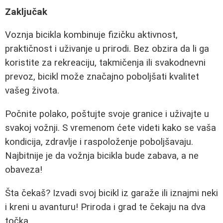
Zaključak
Voznja bicikla kombinuje fizičku aktivnost,
praktičnost i uživanje u prirodi. Bez obzira da li ga
koristite za rekreaciju, takmičenja ili svakodnevni
prevoz, bicikl može značajno poboljšati kvalitet
vašeg života.
Počnite polako, poštujte svoje granice i uživajte u
svakoj vožnji. S vremenom ćete videti kako se vaša
kondicija, zdravlje i raspoloženje poboljšavaju.
Najbitnije je da vožnja bicikla bude zabava, a ne
obaveza!
Šta čekaš? Izvadi svoj bicikl iz garaže ili iznajmi neki
i kreni u avanturu! Priroda i grad te čekaju na dva
točka.