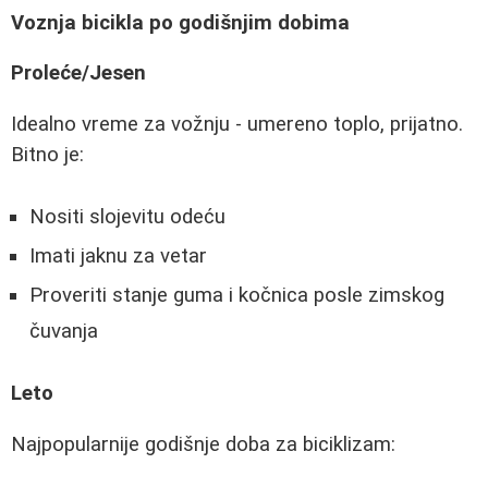
Voznja bicikla po godišnjim dobima
Proleće/Jesen
Idealno vreme za vožnju - umereno toplo, prijatno.
Bitno je:
Nositi slojevitu odeću
Imati jaknu za vetar
Proveriti stanje guma i kočnica posle zimskog
čuvanja
Leto
Najpopularnije godišnje doba za biciklizam: