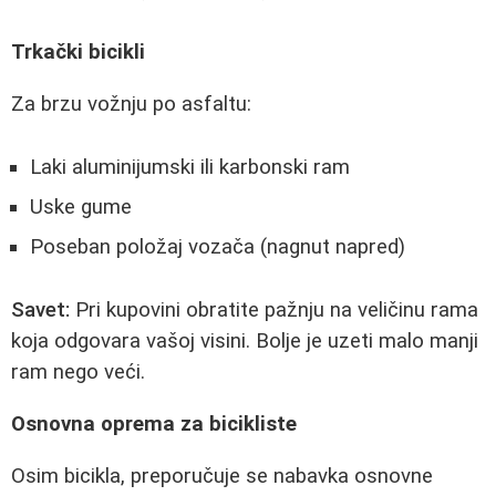
Trkački bicikli
Za brzu vožnju po asfaltu:
Laki aluminijumski ili karbonski ram
Uske gume
Poseban položaj vozača (nagnut napred)
Savet:
Pri kupovini obratite pažnju na veličinu rama
koja odgovara vašoj visini. Bolje je uzeti malo manji
ram nego veći.
Osnovna oprema za bicikliste
Osim bicikla, preporučuje se nabavka osnovne