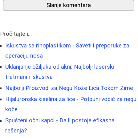
Slanje komentara
Pročitajte i...
Iskustva sa rinoplastikom - Saveti i preporuke za
operaciju nosa
Uklanjanje ožiljaka od akni: Najbolji laserski
tretmani i iskustva
Najbolji Proizvodi za Negu Kože Lica Tokom Zime
Hijaluronska kiselina za lice - Potpuni vodič za negu
kože
Spušteni očni kapci - Da li postoje efikasna
rešenja?