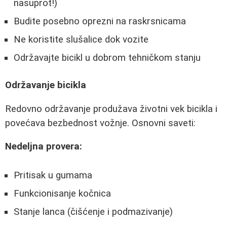
nasuprot!)
Budite posebno oprezni na raskrsnicama
Ne koristite slušalice dok vozite
Održavajte bicikl u dobrom tehničkom stanju
Održavanje bicikla
Redovno održavanje produžava životni vek bicikla i
povećava bezbednost vožnje. Osnovni saveti:
Nedeljna provera:
Pritisak u gumama
Funkcionisanje kočnica
Stanje lanca (čišćenje i podmazivanje)