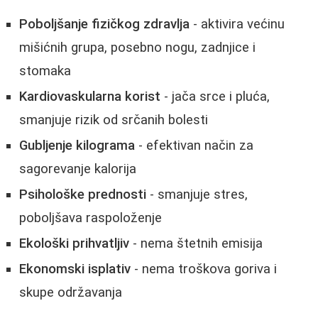
Poboljšanje fizičkog zdravlja
- aktivira većinu
mišićnih grupa, posebno nogu, zadnjice i
stomaka
Kardiovaskularna korist
- jača srce i pluća,
smanjuje rizik od srčanih bolesti
Gubljenje kilograma
- efektivan način za
sagorevanje kalorija
Psihološke prednosti
- smanjuje stres,
poboljšava raspoloženje
Ekološki prihvatljiv
- nema štetnih emisija
Ekonomski isplativ
- nema troškova goriva i
skupe održavanja