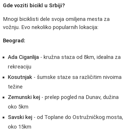
Gde voziti bicikl u Srbiji?
Mnogi biciklisti dele svoja omiljena mesta za
vožnju. Evo nekoliko popularnih lokacija:
Beograd:
Ada Ciganlija
- kružna staza od 8km, idealna za
rekreaciju
Kosutnjak
- šumske staze sa različitim nivoima
težine
Zemunski kej
- prelep pogled na Dunav, dužina
oko 5km
Savski kej
- od Toplane do Ostružničkog mosta,
oko 15km