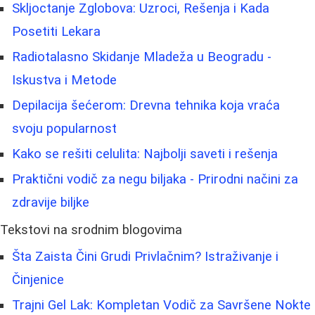
Skljoctanje Zglobova: Uzroci, Rešenja i Kada
Posetiti Lekara
Radiotalasno Skidanje Mladeža u Beogradu -
Iskustva i Metode
Depilacija šećerom: Drevna tehnika koja vraća
svoju popularnost
Kako se rešiti celulita: Najbolji saveti i rešenja
Praktični vodič za negu biljaka - Prirodni načini za
zdravije biljke
Tekstovi na srodnim blogovima
Šta Zaista Čini Grudi Privlačnim? Istraživanje i
Činjenice
Trajni Gel Lak: Kompletan Vodič za Savršene Nokte