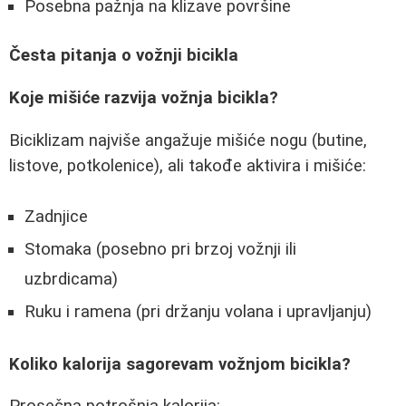
Posebna pažnja na klizave površine
Česta pitanja o vožnji bicikla
Koje mišiće razvija vožnja bicikla?
Biciklizam najviše angažuje mišiće nogu (butine,
listove, potkolenice), ali takođe aktivira i mišiće:
Zadnjice
Stomaka (posebno pri brzoj vožnji ili
uzbrdicama)
Ruku i ramena (pri držanju volana i upravljanju)
Koliko kalorija sagorevam vožnjom bicikla?