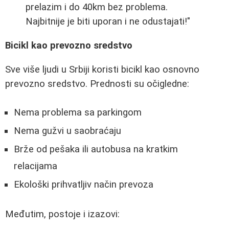
prelazim i do 40km bez problema.
Najbitnije je biti uporan i ne odustajati!"
Bicikl kao prevozno sredstvo
Sve više ljudi u Srbiji koristi bicikl kao osnovno
prevozno sredstvo. Prednosti su očigledne:
Nema problema sa parkingom
Nema gužvi u saobraćaju
Brže od pešaka ili autobusa na kratkim
relacijama
Ekološki prihvatljiv način prevoza
Međutim, postoje i izazovi: