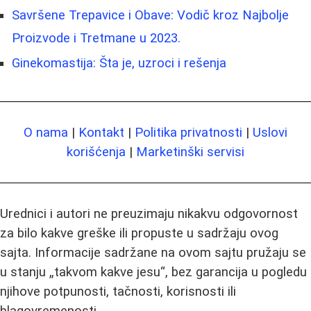
Savršene Trepavice i Obave: Vodič kroz Najbolje
Proizvode i Tretmane u 2023.
Ginekomastija: Šta je, uzroci i rešenja
O nama
|
Kontakt
|
Politika privatnosti
|
Uslovi
korišćenja
|
Marketinški servisi
Urednici i autori ne preuzimaju nikakvu odgovornost
za bilo kakve greške ili propuste u sadržaju ovog
sajta. Informacije sadržane na ovom sajtu pružaju se
u stanju „takvom kakve jesu“, bez garancija u pogledu
njihove potpunosti, tačnosti, korisnosti ili
blagovremenosti.