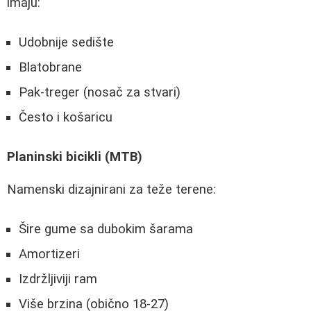
imaju:
Udobnije sedište
Blatobrane
Pak-treger (nosač za stvari)
Često i košaricu
Planinski bicikli (MTB)
Namenski dizajnirani za teže terene:
Šire gume sa dubokim šarama
Amortizeri
Izdržljiviji ram
Više brzina (obično 18-27)