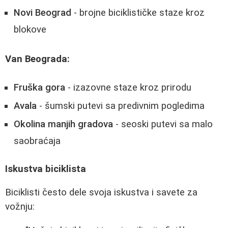
Novi Beograd
- brojne biciklističke staze kroz
blokove
Van Beograda:
Fruška gora
- izazovne staze kroz prirodu
Avala
- šumski putevi sa predivnim pogledima
Okolina manjih gradova
- seoski putevi sa malo
saobraćaja
Iskustva biciklista
Biciklisti često dele svoja iskustva i savete za
vožnju: