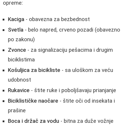
opreme:
Kaciga
- obavezna za bezbednost
Svetla
- belo napred, crveno pozadi (obavezno
po zakonu)
Zvonce
- za signalizaciju pešacima i drugim
biciklistima
Košuljica za bicikliste
- sa uloškom za veću
udobnost
Rukavice
- štite ruke i poboljšavaju prianjanje
Biciklističke naočare
- štite oči od insekata i
prašine
Boca i držač za vodu
- bitna za duže vožnje