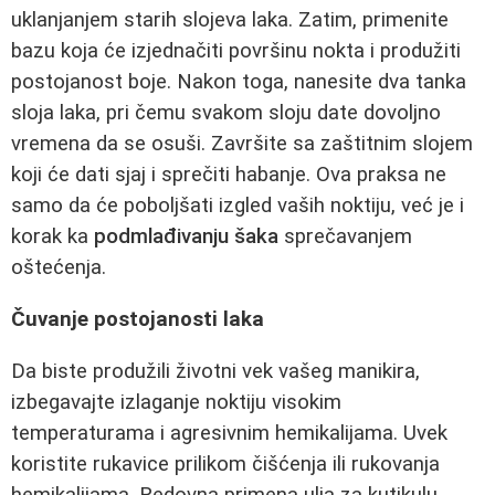
uklanjanjem starih slojeva laka. Zatim, primenite
bazu koja će izjednačiti površinu nokta i produžiti
postojanost boje. Nakon toga, nanesite dva tanka
sloja laka, pri čemu svakom sloju date dovoljno
vremena da se osuši. Završite sa zaštitnim slojem
koji će dati sjaj i sprečiti habanje. Ova praksa ne
samo da će poboljšati izgled vaših noktiju, već je i
korak ka
podmlađivanju šaka
sprečavanjem
oštećenja.
Čuvanje postojanosti laka
Da biste produžili životni vek vašeg manikira,
izbegavajte izlaganje noktiju visokim
temperaturama i agresivnim hemikalijama. Uvek
koristite rukavice prilikom čišćenja ili rukovanja
hemikalijama. Redovna primena ulja za kutikulu