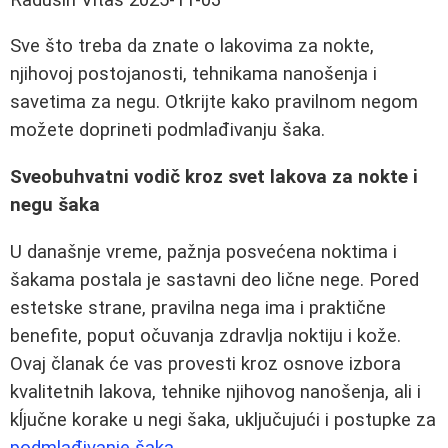
Sve što treba da znate o lakovima za nokte,
njihovoj postojanosti, tehnikama nanošenja i
savetima za negu. Otkrijte kako pravilnom negom
možete doprineti podmlađivanju šaka.
Sveobuhvatni vodič kroz svet lakova za nokte i
negu šaka
U današnje vreme, pažnja posvećena noktima i
šakama postala je sastavni deo lične nege. Pored
estetske strane, pravilna nega ima i praktične
benefite, poput očuvanja zdravlja noktiju i kože.
Ovaj članak će vas provesti kroz osnove izbora
kvalitetnih lakova, tehnike njihovog nanošenja, ali i
kĺjučne korake u negi šaka, uključujući i postupke za
podmlađivanje šaka
.