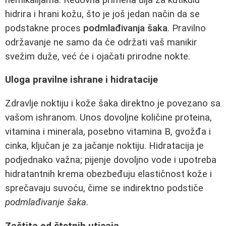
hidrira i hrani kožu, što je još jedan način da se
podstakne proces
podmlađivanja šaka
. Pravilno
održavanje ne samo da će održati vaš manikir
svežim duže, već će i ojačati prirodne nokte.
Uloga pravilne ishrane i hidratacije
Zdravlje noktiju i kože šaka direktno je povezano sa
vašom ishranom. Unos dovoljne količine proteina,
vitamina i minerala, posebno vitamina B, gvožđa i
cinka, ključan je za jačanje noktiju. Hidratacija je
podjednako važna; pijenje dovoljno vode i upotreba
hidratantnih krema obezbeđuju elastičnost kože i
sprečavaju suvoću, čime se indirektno podstiče
podmlađivanje šaka
.
Zaštita od štetnih uticaja