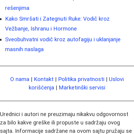
rešenjima
Kako Smršati i Zategnuti Ruke: Vodič kroz
Vežbanje, Ishranu i Hormone
Sveobuhvatni vodič kroz autofagiju i uklanjanje
masnih naslaga
O nama
|
Kontakt
|
Politika privatnosti
|
Uslovi
korišćenja
|
Marketinški servisi
Urednici i autori ne preuzimaju nikakvu odgovornost
za bilo kakve greške ili propuste u sadržaju ovog
sajta. Informacije sadržane na ovom sajtu pružaju se