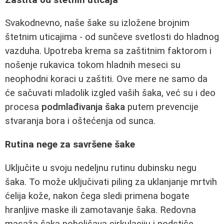
Svakodnevno, naše šake su izložene brojnim
štetnim uticajima - od sunčeve svetlosti do hladnog
vazduha. Upotreba krema sa zaštitnim faktorom i
nošenje rukavica tokom hladnih meseci su
neophodni koraci u zaštiti. Ove mere ne samo da
će sačuvati mladolik izgled vaših šaka, već su i deo
procesa
podmlađivanja šaka
putem prevencije
stvaranja bora i oštećenja od sunca.
Rutina nege za savršene šake
Uključite u svoju nedeljnu rutinu dubinsku negu
šaka. To može uključivati piling za uklanjanje mrtvih
ćelija kože, nakon čega sledi primena bogate
hranljive maske ili zamotavanje šaka. Redovna
masaža šaka poboljšava cirkulaciju i podstiče