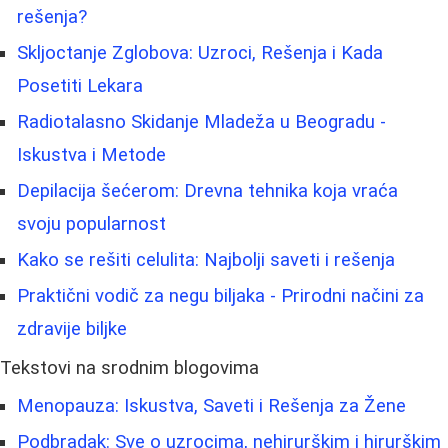
rešenja?
Skljoctanje Zglobova: Uzroci, Rešenja i Kada
Posetiti Lekara
Radiotalasno Skidanje Mladeža u Beogradu -
Iskustva i Metode
Depilacija šećerom: Drevna tehnika koja vraća
svoju popularnost
Kako se rešiti celulita: Najbolji saveti i rešenja
Praktični vodič za negu biljaka - Prirodni načini za
zdravije biljke
Tekstovi na srodnim blogovima
Menopauza: Iskustva, Saveti i Rešenja za Žene
Podbradak: Sve o uzrocima, nehirurškim i hirurškim