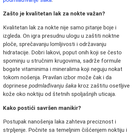
Zašto je kvalitetan lak za nokte važan?
Kvalitetan lak za nokte nije samo pitanje boje i
izgleda. On igra presudnu ulogu u zaštiti noktne
ploče, sprečavanju lomljivosti i održavanju
hidratacije. Dobri lakovi, poput onih koji se često
spominju u stručnim krugovima, sadrže formule
bogate vitaminima i mineralima koji neguju nokat
tokom nošenja. Pravilan izbor može čak i da
doprinese
podmlađivanju šaka
kroz zaštitu osetljive
kože oko noktiju od štetnih spoljašnjih uticaja.
Kako postići savršen manikir?
Postupak nanošenja laka zahteva preciznost i
strpljenje. Počnite sa temeljnim čišćenjem noktiju i