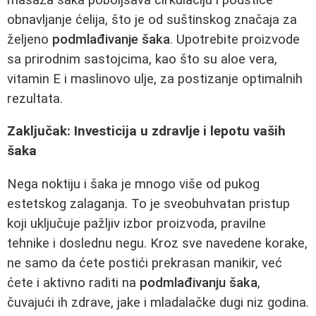
obnavljanje ćelija, što je od suštinskog značaja za
željeno
podmlađivanje šaka
. Upotrebite proizvode
sa prirodnim sastojcima, kao što su aloe vera,
vitamin E i maslinovo ulje, za postizanje optimalnih
rezultata.
Zaključak: Investicija u zdravlje i lepotu vaših
šaka
Nega noktiju i šaka je mnogo više od pukog
estetskog zalaganja. To je sveobuhvatan pristup
koji uključuje pažljiv izbor proizvoda, pravilne
tehnike i doslednu negu. Kroz sve navedene korake,
ne samo da ćete postići prekrasan manikir, već
ćete i aktivno raditi na
podmlađivanju šaka
,
čuvajući ih zdrave, jake i mladalačke dugi niz godina.