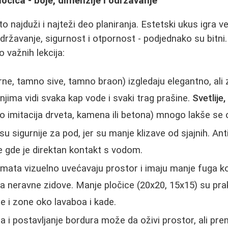
ločica - boje, dimenzije i održavanje
o najduži i najteži deo planiranja. Estetski ukus igra vel
 održavanje, sigurnost i otpornost - podjednako su bitn
 važnih lekcija:
rne, tamno sive, tamno braon) izgledaju elegantno, ali
 njima vidi svaka kap vode i svaki trag prašine.
Svetlije,
o imitacija drveta, kamena ili betona) mnogo lakše se 
su sigurnije za pod, jer su manje klizave od sjajnih. Anti
 gde je direktan kontakt s vodom.
mata vizuelno uvećavaju prostor i imaju manje fuga koje
na neravne zidove. Manje pločice (20x20, 15x15) su pra
je i zone oko lavaboa i kade.
 i postavljanje bordura može da oživi prostor, ali pre