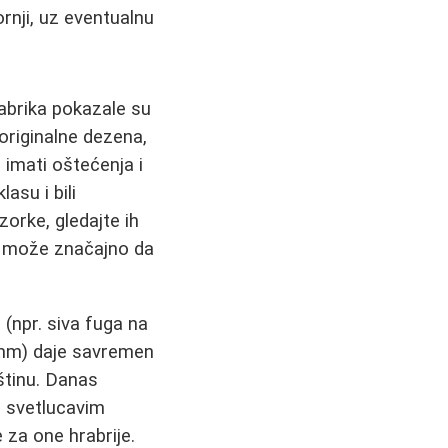
ornji, uz eventualnu
abrika pokazale su
 originalne dezena,
 imati oštećenja i
asu i bili
orke, gledajte ih
će može značajno da
(npr. siva fuga na
3 mm) daje savremen
vštinu. Danas
a svetlucavim
 za one hrabrije.