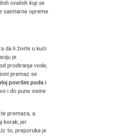
nih ovalnih koji se
ice sanitarne opreme
 da li živite u kući
aciju je
 od prodiranja vode,
cioni premaz se
eloj površini poda i
vo i do pune visine
rste premaza, a
 korak, jer
 Uz to, preporuka je