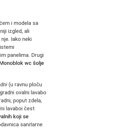
lićem i modela sa
ji izgled, ali
nje. Iako neki
sistemi
im panelima. Drugi
Monoblok wc šolje
dni
(u ravnu ploču
Ugradni ovalni lavabo
radni, poput zdela,
ni lavaboi čest
alnih koji se
rodavnica sanitarne