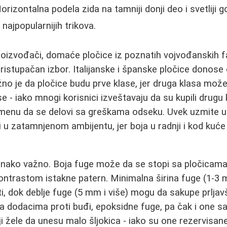
orizontalna podela zida na tamniji donji deo i svetliji g
 najpopularnijih trikova.
roizvođači, domaće pločice iz poznatih vojvođanskih f
pristupačan izbor. Italijanske i španske pločice donose
ažno je da pločice budu prve klase, jer druga klasa može
 - iako mnogi korisnici izveštavaju da su kupili drugu kl
menu da se delovi sa greškama odseku. Uvek uzmite uz
 u zatamnjenom ambijentu, jer boja u radnji i kod ku
nako važno. Boja fuge može da se stopi sa pločicama 
a kontrastom istakne patern. Minimalna širina fuge (1-
sti, dok deblje fuge (5 mm i više) mogu da sakupe prlja
 dodacima proti buđi, epoksidne fuge, pa čak i one s
i žele da unesu malo šljokica - iako su one rezervisane