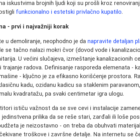
 iskustvima brojnih ljudi koji su prošli kroz renoviranj
ostigli
funkcionalno i estetski privlačno kupatilo
.
ma - prvi i najvažniji korak
te u demoliranje, neophodno je da
napravite detaljan p
de se tačno nalazi mokri čvor (dovod vode i kanalizacio
itarija. U većini slučajeva, izmeštanje kanalizacionih ce
 trajanje radova. Definisanje rasporeda elemenata - ka
š mašine - ključno je za efikasno korišćenje prostora. 
, klasičnu kadu, ozidanu kadicu sa staklenim paravanom, 
malu kvadratažu, pa svaki centimetar igra ulogu.
itori ističu važnost da se sve cevi i instalacije zamen
o jedinstvena prilika da se reše stari, zarđali ili loše pos
budžeta je neizostavno - on treba da obuhvati materijal
čekivane troškove i završne detalje. Na internetu se č