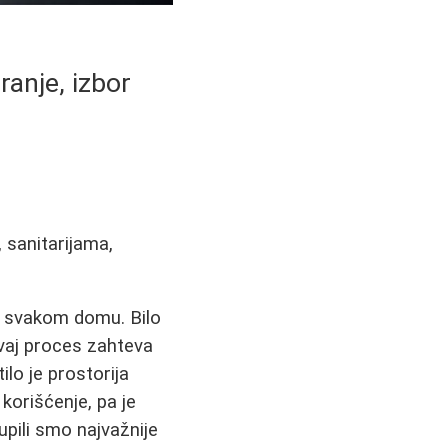
ranje, izbor
, sanitarijama,
a u svakom domu. Bilo
ovaj proces zahteva
ilo je prostorija
korišćenje, pa je
upili smo najvažnije