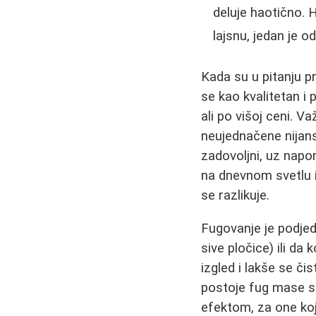
deluje haotično. H
lajsnu, jedan je od
Kada su u pitanju p
se kao kvalitetan i 
ali po višoj ceni. V
neujednačene nijanse
zadovoljni, uz napo
na dnevnom svetlu i
se razlikuje.
Fugovanje je podjed
sive pločice) ili d
izgled i lakše se či
postoje fug mase sa
efektom, za one koj