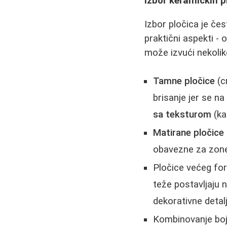
Izbor keramičkih p
Izbor pločica je čest
praktični aspekti -
može izvući nekoliko
Tamne pločice
(c
brisanje jer se na
sa teksturom
(ka
Matirane pločice
obavezne za zone
Pločice većeg for
teže postavljaju 
dekorativne detal
Kombinovanje boja