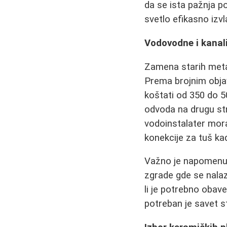
da se ista pažnja po
svetlo efikasno izv
Vodovodne i kanali
Zamena starih metal
Prema brojnim obja
koštati od 350 do 5
odvoda na drugu st
vodoinstalater mora
konekcije za tuš kad
Važno je napomenuti
zgrade gde se nalaze
li je potrebno obav
potreban je savet s