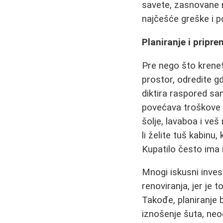
savete, zasnovane na
najčešće greške i p
Planiranje i pripre
Pre nego što krene
prostor, odredite g
diktira raspored san
povećava troškove i
šolje, lavaboa i ve
li želite tuš kabinu
Kupatilo često ima 
Mnogi iskusni invest
renoviranja, jer je t
Takođe, planiranje 
iznošenje šuta, neo