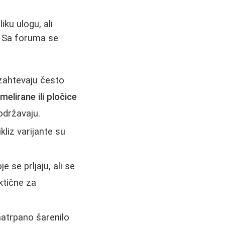
iku ulogu, ali
i. Sa foruma se
 zahtevaju često
 melirane ili pločice
održavaju.
kliz varijante su
 se prljaju, ali se
ktične za
natrpano šarenilo