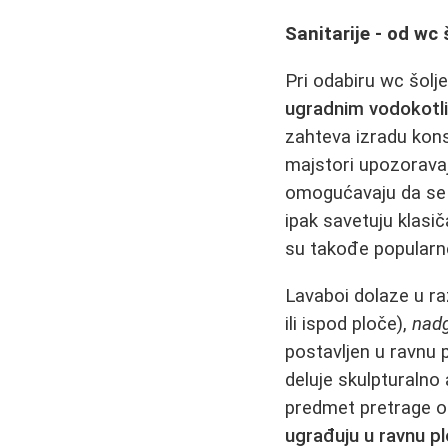
Sanitarije - od wc
Pri odabiru wc šolj
ugradnim vodokotl
zahteva izradu konst
majstori upozoravaj
omogućavaju da se 
ipak savetuju klasič
su takođe popularne
Lavaboi dolaze u ra
ili ispod ploče),
nadg
postavljen u ravnu p
deluje skulpturalno 
predmet pretrage o
ugrađuju u ravnu p