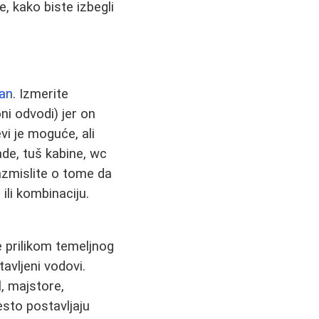
e, kako biste izbegli
lan
. Izmerite
ni odvodi) jer on
vi je moguće, ali
de, tuš kabine, wc
Razmislite o tome da
ili kombinaciju.
e prilikom temeljnog
tavljeni vodovi.
, majstore,
esto postavljaju