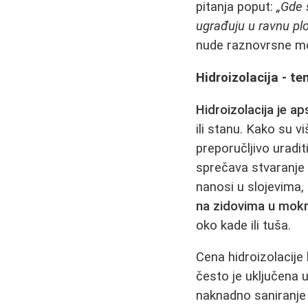
pitanja poput:
„Gde 
ugrađuju u ravnu pl
nude raznovrsne mod
Hidroizolacija - t
Hidroizolacija je a
ili stanu. Kako su vi
preporučljivo uradit
sprečava stvaranje 
nanosi u slojevima,
na zidovima u mok
oko kade ili tuša.
Cena hidroizolacije
često je uključena 
naknadno saniranje v