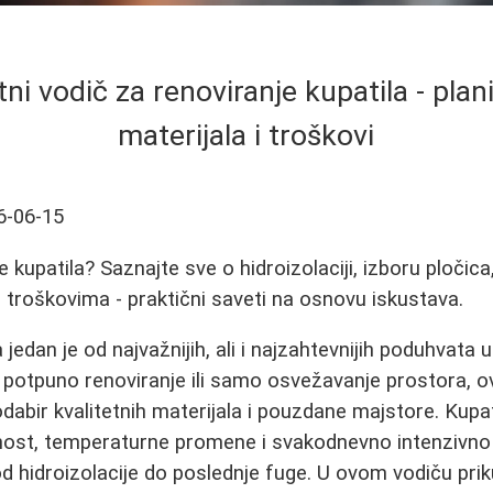
i vodič za renoviranje kupatila - plani
materijala i troškovi
6-06-15
e kupatila? Saznajte sve o hidroizolaciji, izboru pločica
i troškovima - praktični saveti na osnovu iskustava.
 jedan je od najvažnijih, ali i najzahtevnijih poduhvat
 potpuno renoviranje ili samo osvežavanje prostora, 
 odabir kvalitetnih materijala i pouzdane majstore. Kupat
ažnost, temperaturne promene i svakodnevno intenzivno 
 od hidroizolacije do poslednje fuge. U ovom vodiču prik