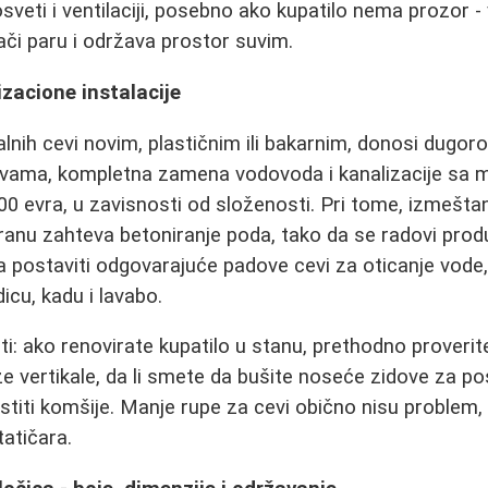
sveti i ventilaciji, posebno ako kupatilo nema prozor -
lači paru i održava prostor suvim.
zacione instalacije
nih cevi novim, plastičnim ili bakarnim, donosi dugor
vama, kompletna zamena vodovoda i kanalizacije sa 
00 evra, u zavisnosti od složenosti. Pri tome, izmeštan
ranu zahteva betoniranje poda, tako da se radovi prod
 postaviti odgovarajuće padove cevi za oticanje vode,
icu, kadu i lavabo.
: ako renovirate kupatilo u stanu, prethodno proverit
 vertikale, da li smete da bušite noseće zidove za post
estiti komšije. Manje rupe za cevi obično nisu problem,
tatičara.