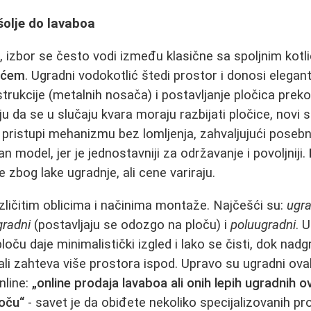
 šolje do lavaboa
e, izbor se često vodi između klasične sa spoljnim kot
ićem
. Ugradni vodokotlić štedi prostor i donosi elegantni
rukcije (metalnih nosača) i postavljanje pločica preko 
u da se u slučaju kvara moraju razbijati pločice, novi 
pristupi mehanizmu bez lomljenja, zahvaljujući posebn
an model, jer je jednostavniji za održavanje i povoljniji.
 zbog lake ugradnje, ali cene variraju.
zličitim oblicima i načinima montaže. Najčešći su:
ugra
radni
(postavljaju se odozgo na ploču) i
poluugradni
. 
loču daje minimalistički izgled i lako se čisti, dok nadg
ali zahteva više prostora ispod. Upravo su ugradni oval
nline:
„online prodaja lavaboa ali onih lepih ugradnih ov
loču“
- savet je da obiđete nekoliko specijalizovanih p