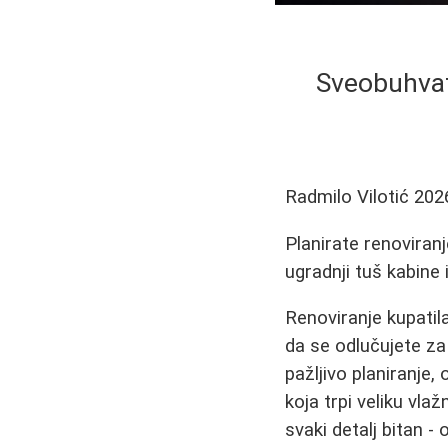
Sveobuhvatn
Radmilo Vilotić
202
Planirate renoviranj
ugradnji tuš kabine 
Renoviranje kupatila
da se odlučujete za
pažljivo planiranje,
koja trpi veliku vl
svaki detalj bitan -