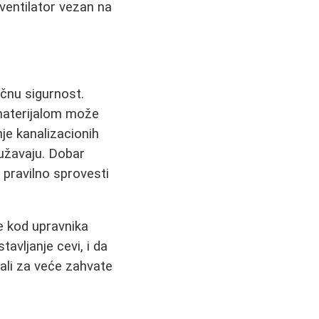
 ventilator vezan na
očnu sigurnost.
materijalom može
je kanalizacionih
užavaju. Dobar
 pravilno sprovesti
e kod upravnika
avljanje cevi, i da
 ali za veće zahvate