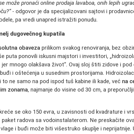
se može pronaći online prodaja lavaboa, onih lepih ugrad
oču?“
- odgovor je da specijalizovani sajtovi i prodavn
ele, pa vredi unapred istražiti ponudu.
emelj dugovečnog kupatila
psolutna obaveza
prilikom svakog renoviranja, bez obzira
še puta ponovili iskusni majstori i investitori, „hidroizol
i jer mnogo olakšava život“. Ovaj sloj štiti zidove i pod
buđi i oštećenja u susednim prostorijama. Hidroizola
 i to ne samo na pod ispod tuš kabine ili kade, već
na c
rim zonama
, najmanje do visine od 30 cm, a preporučlji
 kreće se oko 150 evra, u zavisnosti od kvadrature i v
u paket radova sa vodoinstalaterom. Ne preskačite ovaj
lage i buđi može biti višestruko skuplje i neprijatnije.