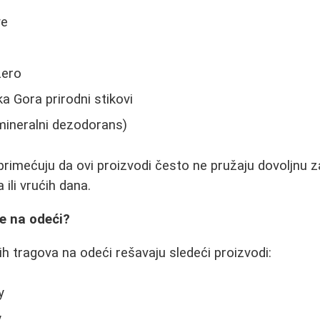
ve
Zero
a Gora prirodni stikovi
mineralni dezodorans)
primećuju da ovi proizvodi često ne pružaju dovoljnu 
 ili vrućih dana.
e na odeći?
tih tragova na odeći rešavaju sledeći proizvodi:
y
y