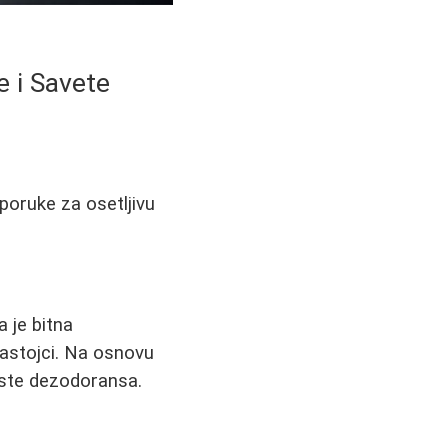
e i Savete
eporuke za osetljivu
 je bitna
sastojci. Na osnovu
vrste dezodoransa.