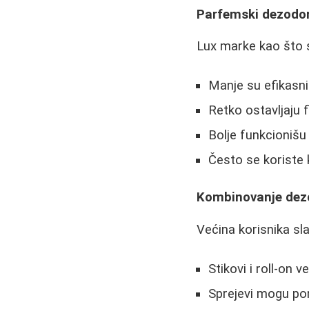
Parfemski dezodora
Lux marke kao što s
Manje su efikasni
Retko ostavljaju 
Bolje funkcionišu
Često se korist
Kombinovanje dez
Većina korisnika sl
Stikovi i roll-on
Sprejevi mogu po