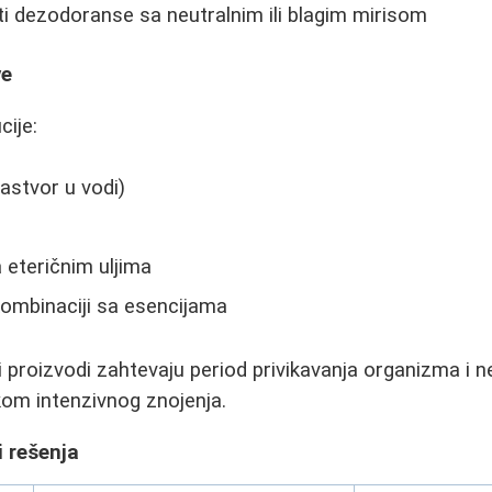
titi dezodoranse sa neutralnim ili blagim mirisom
ve
cije:
astvor u vodi)
 eteričnim uljima
kombinaciji sa esencijama
proizvodi zahtevaju period privikavanja organizma i n
kom intenzivnog znojenja.
i rešenja