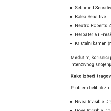
Sebamed Sensiti
Balea Sensitive
Neutro Roberts 
Herbateria i Fresk
Kristalni kamen (
Međutim, korisnici 
intenzivnog znojenja
Kako izbeći tragov
Problem belih ili žu
Nivea Invisible Dr
Dove Invisible Dr