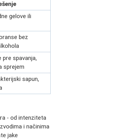
ešenje
ne gelove ili
oranse bez
alkohola
 pre spavanja,
a sprejem
akterijski sapun,
a
a - od intenziteta
oizvodima i načinima
te jake