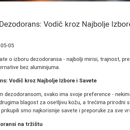
Dezodorans: Vodič kroz Najbolje Izbor
-05-05
te o izboru dezodoransa - najbolji mirisi, trajnost, pr
ernative bez aluminijuma.
s: Vodič kroz Najbolje Izbore i Savete
im dezodoransom, svako ima svoje preference - nekima
 drugima blagost za osetljivu kožu, a trećima prirodni 
, prikupili smo najkorisnije savete i preporuke za sve 
doransi na tržištu