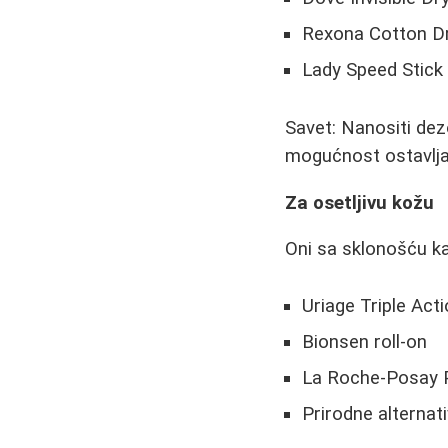
Rexona Cotton D
Lady Speed Stick 
Savet: Nanositi dez
mogućnost ostavlja
Za osetljivu kožu
Oni sa sklonošću ka
Uriage Triple Act
Bionsen roll-on
La Roche-Posay 
Prirodne alternat