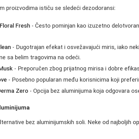
m proizvodima ističu se sledeći dezodoransi:
 Floral Fresh
- Često pominjan kao izuzetno delotvoran,
lean
- Dugotrajan efekat i osvežavajući miris, iako neki
me sa belim tragovima na odeći.
 Musk
- Preporučen zbog prijatnog mirisa i dobre efikas
ove
- Posebno popularan među korisnicima koji preferir
Derma Zero
- Opcija bez aluminijuma koja odgovara oset
aluminijuma
 alternative bez aluminijumskih soli. Neke od najboljih op