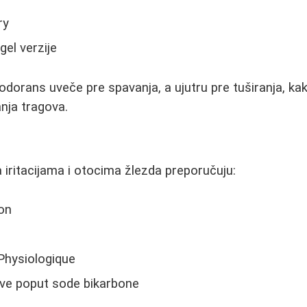
ry
gel verzije
odorans uveče pre spavanja, a ujutru pre tuširanja, kak
nja tragova.
 iritacijama i otocima žlezda preporučuju:
ion
Physiologique
ive poput sode bikarbone