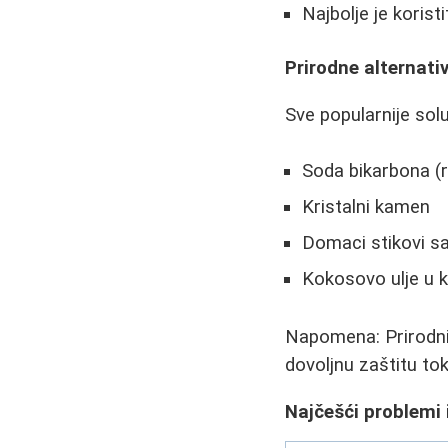
Najbolje je koris
Prirodne alternati
Sve popularnije solu
Soda bikarbona (r
Kristalni kamen
Domaci stikovi sa
Kokosovo ulje u 
Napomena: Prirodni 
dovoljnu zaštitu to
Najčešći problemi 