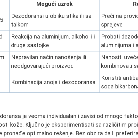
Mogući uzrok
R
Dezodoransi u obliku stika ili sa
Preći na provid
ći
talkom
sprejeve
d
Reakcija na aluminijum, alkohol ili
Probati dezod
druge sastojke
aluminijuma i 
om
Nepravilan način nanošenja ili
Nanositi uveče
neodgovarajući proizvod
kombinovati s
Koristiti antib
Kombinacija znoja i dezodoransa
i
soda bikarbon
doransa je veoma individualan i zavisi od mnogo faktor
osti kože. Ključno je eksperimentisati sa različitim pr
 pronađe optimalno rešenje. Bez obzira da li preferira