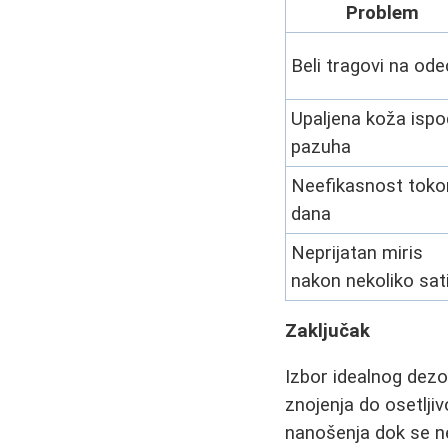
Problem
Beli tragovi na ode
Upaljena koža ispo
pazuha
Neefikasnost tok
dana
Neprijatan miris
nakon nekoliko sat
Zaključak
Izbor idealnog dezo
znojenja do osetljiv
nanošenja dok se ne