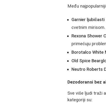
Među najpopularniji
Garnier ljubičasti
cvetnim mirisom.
Rexona Shower C
primećuju proble
Borotalco White
Old Spice Beargl
Neutro Roberts 
Dezodoransi bez 
Sve više ljudi traži
kategoriji su: