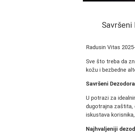
Savršeni 
Radusin Vitas
2025
Sve što treba da zna
kožu i bezbedne alt
Savršeni Dezodoran
U potrazi za idealn
dugotrajna zaštita,
iskustava korisnika
Najhvaljeniji dezo