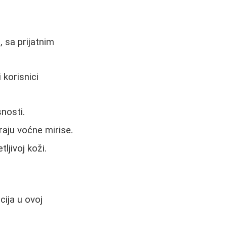
 sa prijatnim
 korisnici
nosti.
aju voćne mirise.
ljivoj koži.
cija u ovoj