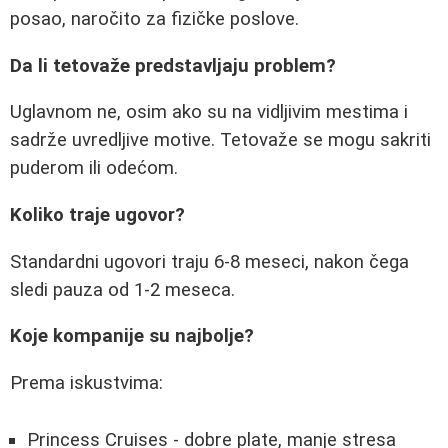
posao, naročito za fizičke poslove.
Da li tetovaže predstavljaju problem?
Uglavnom ne, osim ako su na vidljivim mestima i
sadrže uvredljive motive. Tetovaže se mogu sakriti
puderom ili odećom.
Koliko traje ugovor?
Standardni ugovori traju 6-8 meseci, nakon čega
sledi pauza od 1-2 meseca.
Koje kompanije su najbolje?
Prema iskustvima:
Princess Cruises - dobre plate, manje stresa