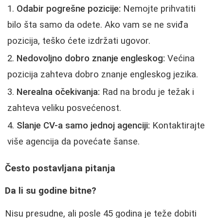
Odabir pogrešne pozicije:
Nemojte prihvatiti
bilo šta samo da odete. Ako vam se ne sviđa
pozicija, teško ćete izdržati ugovor.
Nedovoljno dobro znanje engleskog:
Većina
pozicija zahteva dobro znanje engleskog jezika.
Nerealna očekivanja:
Rad na brodu je težak i
zahteva veliku posvećenost.
Slanje CV-a samo jednoj agenciji:
Kontaktirajte
više agencija da povećate šanse.
Često postavljana pitanja
Da li su godine bitne?
Nisu presudne, ali posle 45 godina je teže dobiti