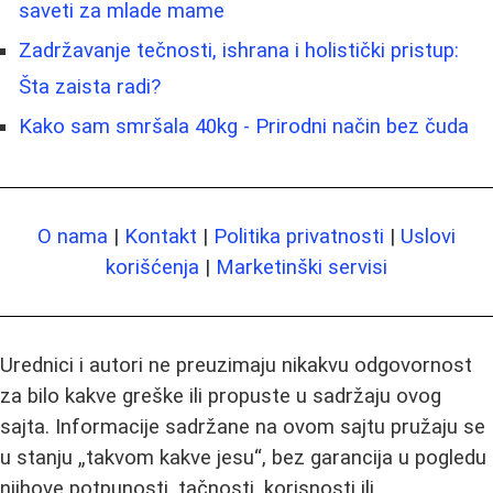
saveti za mlade mame
Zadržavanje tečnosti, ishrana i holistički pristup:
Šta zaista radi?
Kako sam smršala 40kg - Prirodni način bez čuda
O nama
|
Kontakt
|
Politika privatnosti
|
Uslovi
korišćenja
|
Marketinški servisi
Urednici i autori ne preuzimaju nikakvu odgovornost
za bilo kakve greške ili propuste u sadržaju ovog
sajta. Informacije sadržane na ovom sajtu pružaju se
u stanju „takvom kakve jesu“, bez garancija u pogledu
njihove potpunosti, tačnosti, korisnosti ili