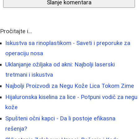
Slanje komentara
Pročitajte i...
Iskustva sa rinoplastikom - Saveti i preporuke za
operaciju nosa
Uklanjanje ožiljaka od akni: Najbolji laserski
tretmani i iskustva
Najbolji Proizvodi za Negu Kože Lica Tokom Zime
Hijaluronska kiselina za lice - Potpuni vodič za negu
kože
Spušteni očni kapci - Da li postoje efikasna
rešenja?