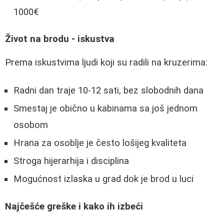
1000€
Život na brodu - iskustva
Prema iskustvima ljudi koji su radili na kruzerima:
Radni dan traje 10-12 sati, bez slobodnih dana
Smestaj je obično u kabinama sa još jednom
osobom
Hrana za osoblje je često lošijeg kvaliteta
Stroga hijerarhija i disciplina
Mogućnost izlaska u grad dok je brod u luci
Najčešće greške i kako ih izbeći