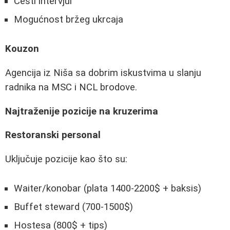
Česti intervjui
Mogućnost bržeg ukrcaja
Kouzon
Agencija iz Niša sa dobrim iskustvima u slanju
radnika na MSC i NCL brodove.
Najtraženije pozicije na kruzerima
Restoranski personal
Uključuje pozicije kao što su:
Waiter/konobar (plata 1400-2200$ + baksis)
Buffet steward (700-1500$)
Hostesa (800$ + tips)