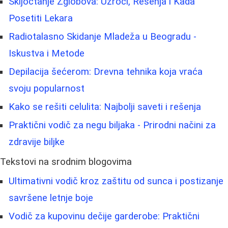
Skljoctanje Zglobova: Uzroci, Rešenja i Kada
Posetiti Lekara
Radiotalasno Skidanje Mladeža u Beogradu -
Iskustva i Metode
Depilacija šećerom: Drevna tehnika koja vraća
svoju popularnost
Kako se rešiti celulita: Najbolji saveti i rešenja
Praktični vodič za negu biljaka - Prirodni načini za
zdravije biljke
Tekstovi na srodnim blogovima
Ultimativni vodič kroz zaštitu od sunca i postizanje
savršene letnje boje
Vodič za kupovinu dečije garderobe: Praktični