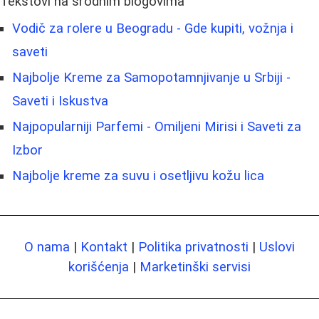
Tekstovi na srodnim blogovima
Vodič za rolere u Beogradu - Gde kupiti, vožnja i
saveti
Najbolje Kreme za Samopotamnjivanje u Srbiji -
Saveti i Iskustva
Najpopularniji Parfemi - Omiljeni Mirisi i Saveti za
Izbor
Najbolje kreme za suvu i osetljivu kožu lica
O nama
|
Kontakt
|
Politika privatnosti
|
Uslovi
korišćenja
|
Marketinški servisi