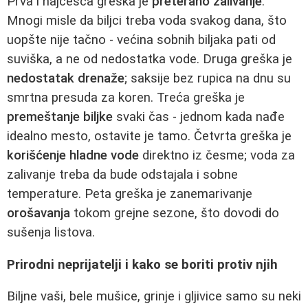
Prva i najčešća greška je
preterano zalivanje
.
Mnogi misle da biljci treba voda svakog dana, što
uopšte nije tačno - većina sobnih biljaka pati od
suviška, a ne od nedostatka vode. Druga greška je
nedostatak drenaže
; saksije bez rupica na dnu su
smrtna presuda za koren. Treća greška je
premeštanje biljke
svaki čas - jednom kada nađe
idealno mesto, ostavite je tamo. Četvrta greška je
korišćenje hladne vode
direktno iz česme; voda za
zalivanje treba da bude odstajala i sobne
temperature. Peta greška je zanemarivanje
orošavanja
tokom grejne sezone, što dovodi do
sušenja listova.
Prirodni neprijatelji i kako se boriti protiv njih
Biljne vaši, bele mušice, grinje i gljivice samo su neki