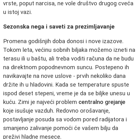
vrste, poput narcisa, ne vole društvo drugog cveća
u istoj vazi.
Sezonska nega i saveti za prezimljavanje
Promena godišnjih doba donosi i nove izazove.
Tokom leta, većinu sobnih biljaka možemo izneti na
terasu ili u baštu, ali treba voditi računa da ne budu
na direktnom popodnevnom suncu. Postepeno ih
navikavajte na nove uslove - prvih nekoliko dana
držite ih u hladovini. Kada se temperature spuste
ispod deset stepeni, vreme je da se biljke unesu u
kuću. Zimi je najveći problem
centralno grejanje
koje isušuje vazduh. Redovno orošavanje,
postavljanje posuda sa vodom pored radijatora i
smanjeno zalivanje pomoći će vašem bilju da
preživi hladne mesece.