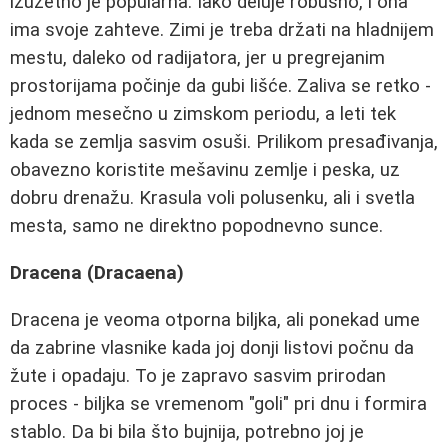
izuzetno je popularna. Iako deluje robusno, i ona
ima svoje zahteve. Zimi je treba držati na hladnijem
mestu, daleko od radijatora, jer u pregrejanim
prostorijama počinje da gubi lišće. Zaliva se retko -
jednom mesečno u zimskom periodu, a leti tek
kada se zemlja sasvim osuši. Prilikom presađivanja,
obavezno koristite mešavinu zemlje i peska, uz
dobru drenažu. Krasula voli polusenku, ali i svetla
mesta, samo ne direktno popodnevno sunce.
Dracena (Dracaena)
Dracena je veoma otporna biljka, ali ponekad ume
da zabrine vlasnike kada joj donji listovi počnu da
žute i opadaju. To je zapravo sasvim prirodan
proces - biljka se vremenom "goli" pri dnu i formira
stablo. Da bi bila što bujnija, potrebno joj je