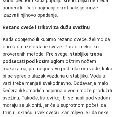
sobu. Jednom kada pupoljci krenu, biljku ne treba
pomerati - čak i najmanji okret saksije može
izazvati njihovo opadanje.
Rezano cveće i trikovi za dužu svežinu
Kada dobijemo ili kupimo rezano cveće, želimo da
ono što duže ostane sveže. Postoji nekoliko
proverenih metoda. Pre svega,
stabljike treba
podsecati pod kosim uglom
oštrim nožem ili
makazama, po mogućstvu pod mlazom vode, kako
bi se sprečio ulazak vazduha u stabljiku. Vodu u
vazi treba menjati svakodnevno. Dodavanje malo
šećera ili komadića aspirina u vodu može produžiti
svežinu. Takođe, listovi koji bi se našli pod vodom
moraju se ukloniti, jer će u suprotnom početi da
trunu i skraćuju vek cveću. Zanimljivo je i da neke