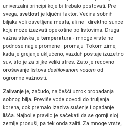
univerzalni principi koje bi trebalo poštovati. Pre
svega,
svetlost
je ključni faktor. Većina sobnih
biljaka voli osvetljena mesta, ali ne i direktno sunce
koje može izazvati opekotine po listovima. Druga
važna stavka je
temperatura
- mnoge vrste ne
podnose nagle promene i promaju. Tokom zime,
kada je grejanje uključeno, vazduh postaje izuzetno
suv, što je za biljke veliki stres. Zato je redovno
orošavanje listova
destilovanom vodom
od
ogromne važnosti.
Zalivanje
je, začudo, najčešći uzrok propadanja
sobnog bilja. Previše vode dovodi do truljenja
korena, dok premalo izaziva sušenje i opadanje
lišća. Najbolje pravilo je sačekati da se gornji sloj
zemlje prosuši, pa tek onda zaliti. Za mnoge vrste,