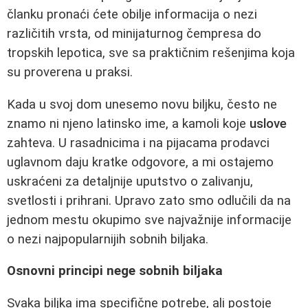
članku pronaći ćete obilje informacija o nezi
različitih vrsta, od minijaturnog čempresa do
tropskih lepotica, sve sa praktičnim rešenjima koja
su proverena u praksi.
Kada u svoj dom unesemo novu biljku, često ne
znamo ni njeno latinsko ime, a kamoli koje
uslove
zahteva. U rasadnicima i na pijacama prodavci
uglavnom daju kratke odgovore, a mi ostajemo
uskraćeni za detaljnije uputstvo o zalivanju,
svetlosti i prihrani. Upravo zato smo odlučili da na
jednom mestu okupimo sve najvažnije informacije
o nezi najpopularnijih sobnih biljaka.
Osnovni principi nege sobnih biljaka
Svaka biljka ima specifične potrebe, ali postoje