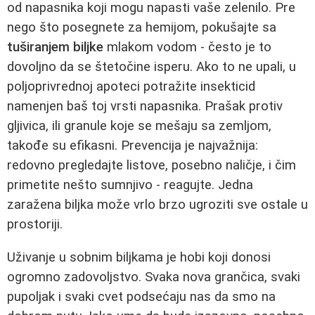
od napasnika koji mogu napasti vaše zelenilo. Pre
nego što posegnete za hemijom, pokušajte sa
tuširanjem biljke
mlakom vodom - često je to
dovoljno da se štetočine isperu. Ako to ne upali, u
poljoprivrednoj apoteci potražite insekticid
namenjen baš toj vrsti napasnika. Prašak protiv
gljivica, ili granule koje se mešaju sa zemljom,
takođe su efikasni. Prevencija je najvažnija:
redovno pregledajte listove, posebno naličje, i čim
primetite nešto sumnjivo - reagujte. Jedna
zaražena biljka može vrlo brzo ugroziti sve ostale u
prostoriji.
Uživanje u sobnim biljkama je hobi koji donosi
ogromno zadovoljstvo. Svaka nova grančica, svaki
pupoljak i svaki cvet podsećaju nas da smo na