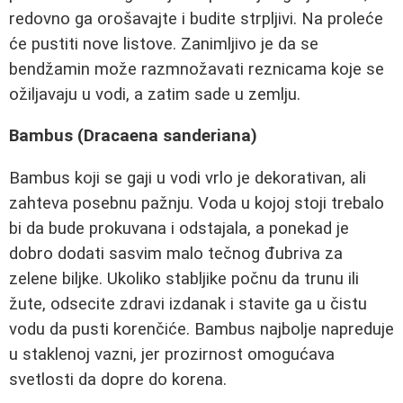
redovno ga orošavajte i budite strpljivi. Na proleće
će pustiti nove listove. Zanimljivo je da se
bendžamin može razmnožavati reznicama koje se
ožiljavaju u vodi, a zatim sade u zemlju.
Bambus (Dracaena sanderiana)
Bambus koji se gaji u vodi vrlo je dekorativan, ali
zahteva posebnu pažnju. Voda u kojoj stoji trebalo
bi da bude prokuvana i odstajala, a ponekad je
dobro dodati sasvim malo tečnog đubriva za
zelene biljke. Ukoliko stabljike počnu da trunu ili
žute, odsecite zdravi izdanak i stavite ga u čistu
vodu da pusti korenčiće. Bambus najbolje napreduje
u staklenoj vazni, jer prozirnost omogućava
svetlosti da dopre do korena.