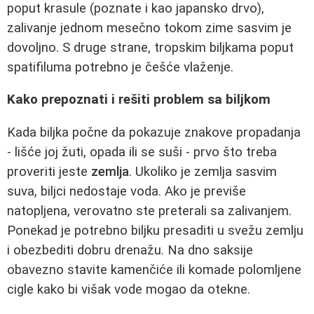
poput krasule (poznate i kao japansko drvo),
zalivanje jednom mesečno tokom zime sasvim je
dovoljno. S druge strane, tropskim biljkama poput
spatifiluma potrebno je češće vlaženje.
Kako prepoznati i rešiti problem sa biljkom
Kada biljka počne da pokazuje znakove propadanja
- lišće joj žuti, opada ili se suši - prvo što treba
proveriti jeste
zemlja
. Ukoliko je zemlja sasvim
suva, biljci nedostaje voda. Ako je previše
natopljena, verovatno ste preterali sa zalivanjem.
Ponekad je potrebno biljku presaditi u svežu zemlju
i obezbediti dobru drenažu. Na dno saksije
obavezno stavite kamenčiće ili komade polomljene
cigle kako bi višak vode mogao da otekne.