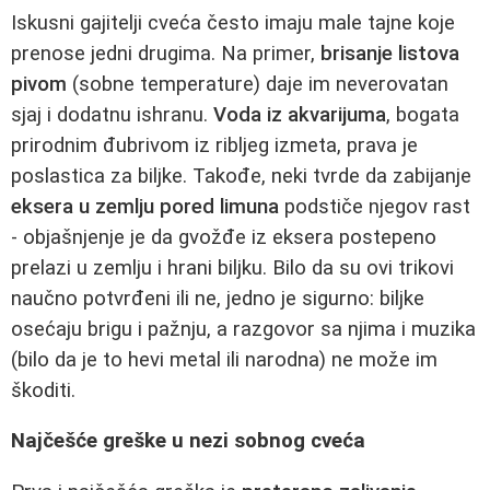
Iskusni gajitelji cveća često imaju male tajne koje
prenose jedni drugima. Na primer,
brisanje listova
pivom
(sobne temperature) daje im neverovatan
sjaj i dodatnu ishranu.
Voda iz akvarijuma
, bogata
prirodnim đubrivom iz ribljeg izmeta, prava je
poslastica za biljke. Takođe, neki tvrde da zabijanje
eksera u zemlju pored limuna
podstiče njegov rast
- objašnjenje je da gvožđe iz eksera postepeno
prelazi u zemlju i hrani biljku. Bilo da su ovi trikovi
naučno potvrđeni ili ne, jedno je sigurno: biljke
osećaju brigu i pažnju, a razgovor sa njima i muzika
(bilo da je to hevi metal ili narodna) ne može im
škoditi.
Najčešće greške u nezi sobnog cveća