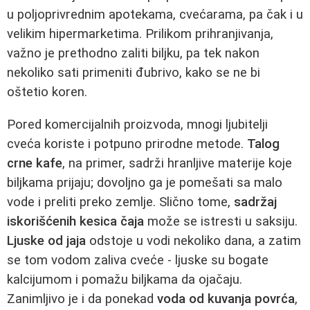
u poljoprivrednim apotekama, cvećarama, pa čak i u
velikim hipermarketima. Prilikom prihranjivanja,
važno je prethodno zaliti biljku, pa tek nakon
nekoliko sati primeniti đubrivo, kako se ne bi
oštetio koren.
Pored komercijalnih proizvoda, mnogi ljubitelji
cveća koriste i potpuno prirodne metode.
Talog
crne kafe
, na primer, sadrži hranljive materije koje
biljkama prijaju; dovoljno ga je pomešati sa malo
vode i preliti preko zemlje. Slično tome,
sadržaj
iskorišćenih kesica čaja
može se istresti u saksiju.
Ljuske od jaja
odstoje u vodi nekoliko dana, a zatim
se tom vodom zaliva cveće - ljuske su bogate
kalcijumom i pomažu biljkama da ojačaju.
Zanimljivo je i da ponekad
voda od kuvanja povrća
,