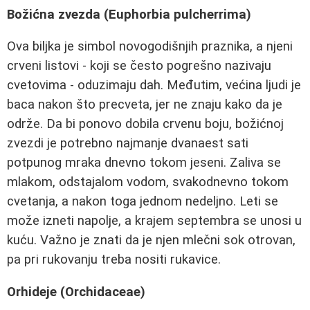
Božićna zvezda (Euphorbia pulcherrima)
Ova biljka je simbol novogodišnjih praznika, a njeni
crveni listovi - koji se često pogrešno nazivaju
cvetovima - oduzimaju dah. Međutim, većina ljudi je
baca nakon što precveta, jer ne znaju kako da je
održe. Da bi ponovo dobila crvenu boju, božićnoj
zvezdi je potrebno najmanje dvanaest sati
potpunog mraka dnevno tokom jeseni. Zaliva se
mlakom, odstajalom vodom, svakodnevno tokom
cvetanja, a nakon toga jednom nedeljno. Leti se
može izneti napolje, a krajem septembra se unosi u
kuću. Važno je znati da je njen mlečni sok otrovan,
pa pri rukovanju treba nositi rukavice.
Orhideje (Orchidaceae)