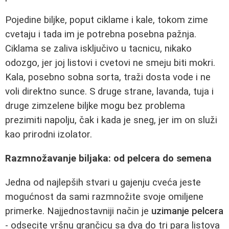
Pojedine biljke, poput ciklame i kale, tokom zime
cvetaju i tada im je potrebna posebna pažnja.
Ciklama se zaliva isključivo u tacnicu, nikako
odozgo, jer joj listovi i cvetovi ne smeju biti mokri.
Kala, posebno sobna sorta, traži dosta vode i ne
voli direktno sunce. S druge strane, lavanda, tuja i
druge zimzelene biljke mogu bez problema
prezimiti napolju, čak i kada je sneg, jer im on služi
kao prirodni izolator.
Razmnožavanje biljaka: od pelcera do semena
Jedna od najlepših stvari u gajenju cveća jeste
mogućnost da sami razmnožite svoje omiljene
primerke. Najjednostavniji način je
uzimanje pelcera
- odsecite vršnu grančicu sa dva do tri para listova