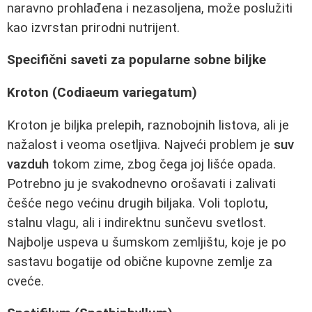
naravno prohlađena i nezasoljena, može poslužiti
kao izvrstan prirodni nutrijent.
Specifični saveti za popularne sobne biljke
Kroton (Codiaeum variegatum)
Kroton je biljka prelepih, raznobojnih listova, ali je
nažalost i veoma osetljiva. Najveći problem je
suv
vazduh
tokom zime, zbog čega joj lišće opada.
Potrebno ju je svakodnevno orošavati i zalivati
češće nego većinu drugih biljaka. Voli toplotu,
stalnu vlagu, ali i indirektnu sunčevu svetlost.
Najbolje uspeva u šumskom zemljištu, koje je po
sastavu bogatije od obične kupovne zemlje za
cveće.