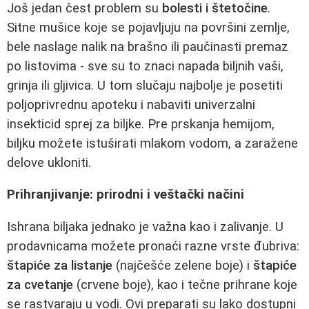
Još jedan čest problem su
bolesti i štetočine
.
Sitne mušice koje se pojavljuju na površini zemlje,
bele naslage nalik na brašno ili paučinasti premaz
po listovima - sve su to znaci napada biljnih vaši,
grinja ili gljivica. U tom slučaju najbolje je posetiti
poljoprivrednu apoteku i nabaviti univerzalni
insekticid sprej za biljke. Pre prskanja hemijom,
biljku možete istuširati mlakom vodom, a zaražene
delove ukloniti.
Prihranjivanje: prirodni i veštački načini
Ishrana biljaka jednako je važna kao i zalivanje. U
prodavnicama možete pronaći razne vrste đubriva:
štapiće za listanje
(najčešće zelene boje) i
štapiće
za cvetanje
(crvene boje), kao i tečne prihrane koje
se rastvaraju u vodi. Ovi preparati su lako dostupni