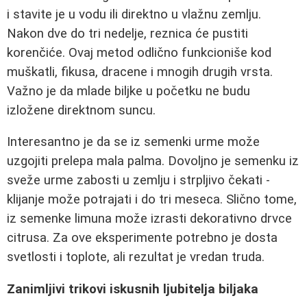
i stavite je u vodu ili direktno u vlažnu zemlju.
Nakon dve do tri nedelje, reznica će pustiti
korenčiće. Ovaj metod odlično funkcioniše kod
muškatli, fikusa, dracene i mnogih drugih vrsta.
Važno je da mlade biljke u početku ne budu
izložene direktnom suncu.
Interesantno je da se iz semenki urme može
uzgojiti prelepa mala palma. Dovoljno je semenku iz
sveže urme zabosti u zemlju i strpljivo čekati -
klijanje može potrajati i do tri meseca. Slično tome,
iz semenke limuna može izrasti dekorativno drvce
citrusa. Za ove eksperimente potrebno je dosta
svetlosti i toplote, ali rezultat je vredan truda.
Zanimljivi trikovi iskusnih ljubitelja biljaka