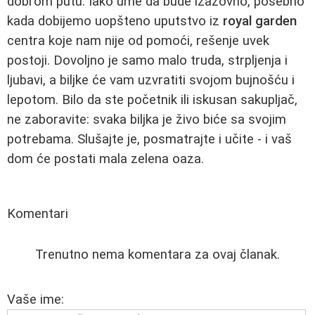
dobrom putu. Iako ume da bude izazovno, posebno
kada dobijemo uopšteno uputstvo iz
royal garden
centra koje nam nije od pomoći, rešenje uvek
postoji. Dovoljno je samo malo truda, strpljenja i
ljubavi, a biljke će vam uzvratiti svojom bujnošću i
lepotom. Bilo da ste početnik ili iskusan sakupljač,
ne zaboravite: svaka biljka je živo biće sa svojim
potrebama. Slušajte je, posmatrajte i učite - i vaš
dom će postati mala zelena oaza.
Komentari
Trenutno nema komentara za ovaj članak.
Vaše ime: