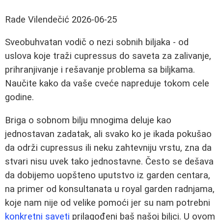
Rade Vilendečić
2026-06-25
Sveobuhvatan vodič o nezi sobnih biljaka - od
uslova koje traži cupressus do saveta za zalivanje,
prihranjivanje i rešavanje problema sa biljkama.
Naučite kako da vaše cveće napreduje tokom cele
godine.
Briga o sobnom bilju mnogima deluje kao
jednostavan zadatak, ali svako ko je ikada pokušao
da održi cupressus ili neku zahtevniju vrstu, zna da
stvari nisu uvek tako jednostavne. Često se dešava
da dobijemo uopšteno uputstvo iz garden centara,
na primer od konsultanata u royal garden radnjama,
koje nam nije od velike pomoći jer su nam potrebni
konkretni saveti
prilagođeni baš našoj biljci. U ovom