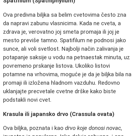
Spatifilum (Spathiphyllum)
Ova predivna biljka sa belim cvetovima često zna
da napravi zabunu vlasnicima. Kada ne cveta, a
zdrava je, verovatno joj smeta promaja ili joj je
mesto previše tamno. Spatifilum ne podnosi jako
sunce, ali voli svetlost. Najbolji način zalivanja je
potapanje saksije u vodu na petnaestak minuta, uz
povremeno prskanje listova. Ukoliko listovi
potamne na vrhovima, moguće je da je biljka bila na
promaji ili izložena hladnom vazduhu. Redovno
uklanjajte precvetale cvetne drške kako biste
podstakli novi cvet.
Krasula ili japansko drvo (Crassula ovata)
Ova biljka, poznata i kao
drvo koje donosi novac
,