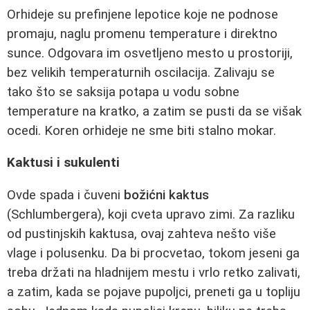
Orhideje su prefinjene lepotice koje ne podnose
promaju, naglu promenu temperature i direktno
sunce. Odgovara im osvetljeno mesto u prostoriji,
bez velikih temperaturnih oscilacija. Zalivaju se
tako što se saksija potapa u vodu sobne
temperature na kratko, a zatim se pusti da se višak
ocedi. Koren orhideje ne sme biti stalno mokar.
Kaktusi i sukulenti
Ovde spada i čuveni
božićni kaktus
(Schlumbergera), koji cveta upravo zimi. Za razliku
od pustinjskih kaktusa, ovaj zahteva nešto više
vlage i polusenku. Da bi procvetao, tokom jeseni ga
treba držati na hladnijem mestu i vrlo retko zalivati,
a zatim, kada se pojave pupoljci, preneti ga u topliju