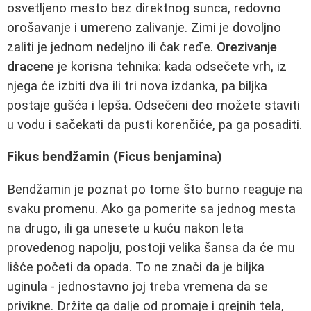
osvetljeno mesto bez direktnog sunca, redovno
orošavanje i umereno zalivanje. Zimi je dovoljno
zaliti je jednom nedeljno ili čak ređe.
Orezivanje
dracene
je korisna tehnika: kada odsečete vrh, iz
njega će izbiti dva ili tri nova izdanka, pa biljka
postaje gušća i lepša. Odsečeni deo možete staviti
u vodu i sačekati da pusti korenčiće, pa ga posaditi.
Fikus bendžamin (Ficus benjamina)
Bendžamin je poznat po tome što burno reaguje na
svaku promenu. Ako ga pomerite sa jednog mesta
na drugo, ili ga unesete u kuću nakon leta
provedenog napolju, postoji velika šansa da će mu
lišće početi da opada. To ne znači da je biljka
uginula - jednostavno joj treba vremena da se
privikne. Držite ga dalje od promaje i grejnih tela,