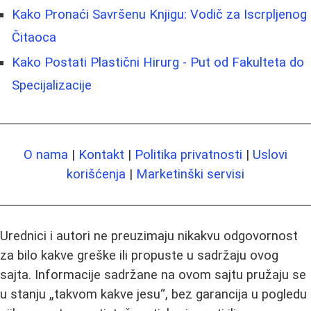
Kako Pronaći Savršenu Knjigu: Vodič za Iscrpljenog
Čitaoca
Kako Postati Plastični Hirurg - Put od Fakulteta do
Specijalizacije
O nama
|
Kontakt
|
Politika privatnosti
|
Uslovi
korišćenja
|
Marketinški servisi
Urednici i autori ne preuzimaju nikakvu odgovornost
za bilo kakve greške ili propuste u sadržaju ovog
sajta. Informacije sadržane na ovom sajtu pružaju se
u stanju „takvom kakve jesu“, bez garancija u pogledu