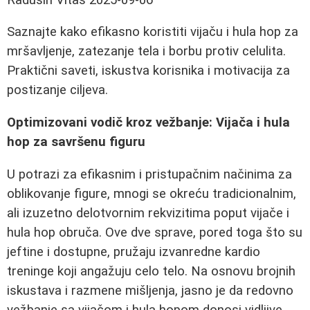
Saznajte kako efikasno koristiti vijaču i hula hop za
mršavljenje, zatezanje tela i borbu protiv celulita.
Praktični saveti, iskustva korisnika i motivacija za
postizanje ciljeva.
Optimizovani vodič kroz vežbanje: Vijača i hula
hop za savršenu figuru
U potrazi za efikasnim i pristupačnim načinima za
oblikovanje figure, mnogi se okreću tradicionalnim,
ali izuzetno delotvornim rekvizitima poput vijače i
hula hop obruča. Ove dve sprave, pored toga što su
jeftine i dostupne, pružaju izvanredne kardio
treninge koji angažuju celo telo. Na osnovu brojnih
iskustava i razmene mišljenja, jasno je da redovno
vežbanje sa vijačom i hula hopom donosi vidljive