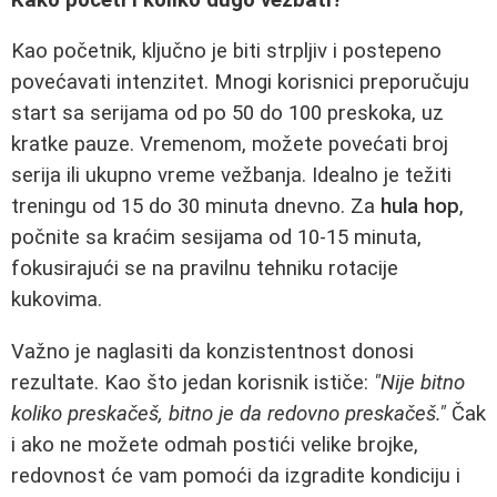
Kao početnik, ključno je biti strpljiv i postepeno
povećavati intenzitet. Mnogi korisnici preporučuju
start sa serijama od po 50 do 100 preskoka, uz
kratke pauze. Vremenom, možete povećati broj
serija ili ukupno vreme vežbanja. Idealno je težiti
treningu od 15 do 30 minuta dnevno. Za
hula hop
,
počnite sa kraćim sesijama od 10-15 minuta,
fokusirajući se na pravilnu tehniku rotacije
kukovima.
Važno je naglasiti da konzistentnost donosi
rezultate. Kao što jedan korisnik ističe:
"Nije bitno
koliko preskačeš, bitno je da redovno preskačeš."
Čak
i ako ne možete odmah postići velike brojke,
redovnost će vam pomoći da izgradite kondiciju i