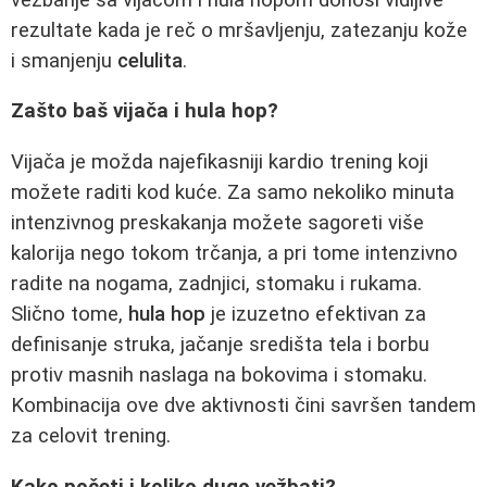
rezultate kada je reč o mršavljenju, zatezanju kože
i smanjenju
celulita
.
Zašto baš vijača i hula hop?
Vijača je možda najefikasniji kardio trening koji
možete raditi kod kuće. Za samo nekoliko minuta
intenzivnog preskakanja možete sagoreti više
kalorija nego tokom trčanja, a pri tome intenzivno
radite na nogama, zadnjici, stomaku i rukama.
Slično tome,
hula hop
je izuzetno efektivan za
definisanje struka, jačanje središta tela i borbu
protiv masnih naslaga na bokovima i stomaku.
Kombinacija ove dve aktivnosti čini savršen tandem
za celovit trening.
Kako početi i koliko dugo vežbati?