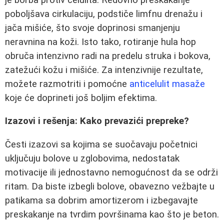
poboljšava cirkulaciju, podstiče limfnu drenažu i
jača mišiće, što svoje doprinosi smanjenju
neravnina na koži. Isto tako, rotiranje hula hop
obruča intenzivno radi na predelu struka i bokova,
zatežući kožu i mišiće. Za intenzivnije rezultate,
možete razmotriti i pomoćne
anticelulit masaže
koje će doprineti još boljim efektima.
Izazovi i rešenja: Kako prevazići prepreke?
Česti izazovi sa kojima se suočavaju početnici
uključuju bolove u zglobovima, nedostatak
motivacije ili jednostavno nemogućnost da se održi
ritam. Da biste izbegli bolove, obavezno vežbajte u
patikama sa dobrim amortizerom i izbegavajte
preskakanje na tvrdim površinama kao što je beton.