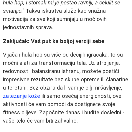
hula hop, i stomak mi je postao ravniji, a celulit se
smanjio."
Takva iskustva služe kao snažna
motivacija za sve koji sumnjaju u moć ovih
jednostavnih sprava.
Zaključak: Vaš put ka boljoj verziji sebe
Vijača i hula hop su više od dečijih igračaka; to su
moćni alati za transformaciju tela. Uz strpljenje,
redovnost i balansiranu ishranu, možete postići
impresivne rezultate bez skupe opreme ili članarine
u teretani. Bez obzira da li vam je cilj mršavljenje,
zatezanje kože
ili samo osećaj energičnosti, ove
aktivnosti će vam pomoći da dostignete svoje
fitness ciljeve. Započnite danas i budite dosledni -
vaše telo će vam biti zahvalno.