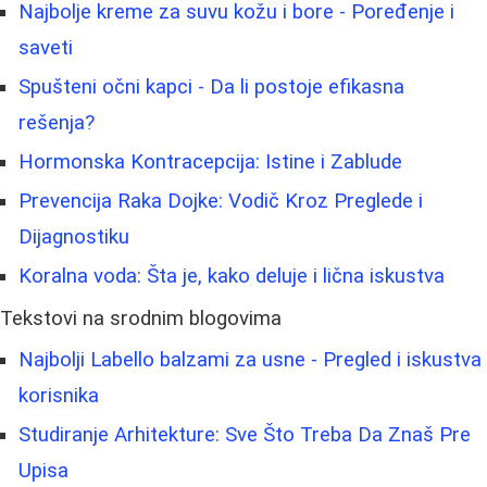
Najbolje kreme za suvu kožu i bore - Poređenje i
saveti
Spušteni očni kapci - Da li postoje efikasna
rešenja?
Hormonska Kontracepcija: Istine i Zablude
Prevencija Raka Dojke: Vodič Kroz Preglede i
Dijagnostiku
Koralna voda: Šta je, kako deluje i lična iskustva
Tekstovi na srodnim blogovima
Najbolji Labello balzami za usne - Pregled i iskustva
korisnika
Studiranje Arhitekture: Sve Što Treba Da Znaš Pre
Upisa