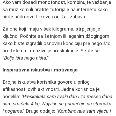
Ako vam dosadi monotonost, kombinujte vežbanje
sa muzikom ili pratite tutorijale na internetu kako
biste učili nove trikove i održali zabavu.
Za one koji imaju višak kilograma, strpljenje je
ključno. Počnite sa šetnjom ili laganim džogingom
kako biste izgradili osnovnu kondiciju pre nego što
pređete na intenzivnije preskakanje. Setite se:
"Bolje išta nego ništa."
Inspirativna iskustva i motivacija
Brojna iskustva korisnika govore u prilog
efikasnosti ovih aktivnosti. Jedna korisnica je
podelila:
"Preskakala sam svaki dan i za mesec dana
sam smršala 4 kg. Najviše se primećuje na stomaku
i nogama."
Druga dodaje:
"Kombinovala sam vijaču i