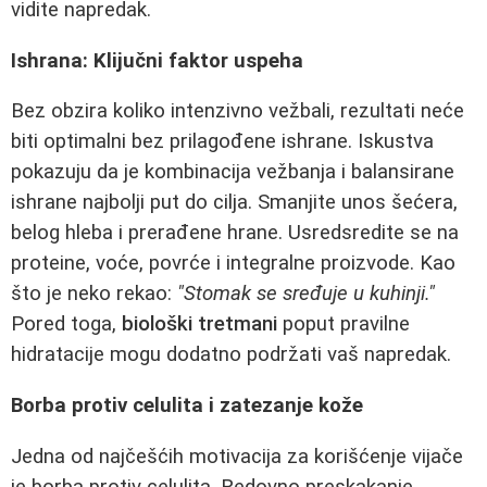
vidite napredak.
Ishrana: Klijučni faktor uspeha
Bez obzira koliko intenzivno vežbali, rezultati neće
biti optimalni bez prilagođene ishrane. Iskustva
pokazuju da je kombinacija vežbanja i balansirane
ishrane najbolji put do cilja. Smanjite unos šećera,
belog hleba i prerađene hrane. Usredsredite se na
proteine, voće, povrće i integralne proizvode. Kao
što je neko rekao:
"Stomak se sređuje u kuhinji."
Pored toga,
biološki tretmani
poput pravilne
hidratacije mogu dodatno podržati vaš napredak.
Borba protiv celulita i zatezanje kože
Jedna od najčešćih motivacija za korišćenje vijače
je borba protiv celulita. Redovno preskakanje