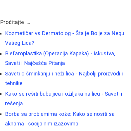
Pročitajte i...
Kozmetičar vs Dermatolog - Šta je Bolje za Negu
Vašeg Lica?
Blefaroplastika (Operacija Kapaka) - Iskustva,
Saveti i Najčešća Pitanja
Saveti o šminkanju i neži lica - Najbolji proizvodi i
tehnike
Kako se rešiti bubuljica i ožiljaka na licu - Saveti i
rešenja
Borba sa problemima kože: Kako se nositi sa
aknama i socijalnim izazovima