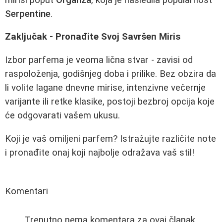
Serpentine
.
Zaključak - Pronađite Svoj Savršen Miris
Izbor parfema je veoma lična stvar - zavisi od
raspoloženja, godišnjeg doba i prilike. Bez obzira da
li volite lagane dnevne mirise, intenzivne večernje
varijante ili retke klasike, postoji bezbroj opcija koje
će odgovarati vašem ukusu.
Koji je vaš omiljeni parfem? Istražujte različite note
i pronađite onaj koji najbolje odražava vaš stil!
Komentari
Trenutno nema komentara za ovaj članak.