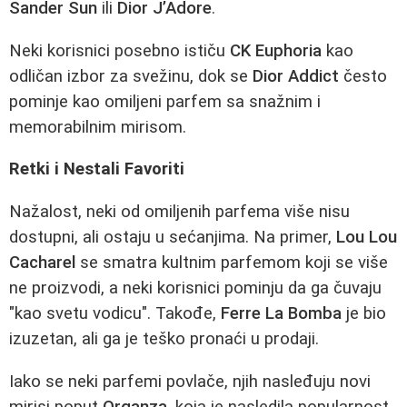
Sander Sun
ili
Dior J’Adore
.
Neki korisnici posebno ističu
CK Euphoria
kao
odličan izbor za svežinu, dok se
Dior Addict
često
pominje kao omiljeni parfem sa snažnim i
memorabilnim mirisom.
Retki i Nestali Favoriti
Nažalost, neki od omiljenih parfema više nisu
dostupni, ali ostaju u sećanjima. Na primer,
Lou Lou
Cacharel
se smatra kultnim parfemom koji se više
ne proizvodi, a neki korisnici pominju da ga čuvaju
"kao svetu vodicu". Takođe,
Ferre La Bomba
je bio
izuzetan, ali ga je teško pronaći u prodaji.
Iako se neki parfemi povlače, njih nasleđuju novi
mirisi poput
Organza
, koja je nasledila popularnost