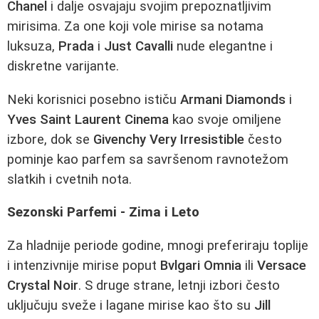
Chanel
i dalje osvajaju svojim prepoznatljivim
mirisima. Za one koji vole mirise sa notama
luksuza,
Prada
i
Just Cavalli
nude elegantne i
diskretne varijante.
Neki korisnici posebno ističu
Armani Diamonds
i
Yves Saint Laurent Cinema
kao svoje omiljene
izbore, dok se
Givenchy Very Irresistible
često
pominje kao parfem sa savršenom ravnotežom
slatkih i cvetnih nota.
Sezonski Parfemi - Zima i Leto
Za hladnije periode godine, mnogi preferiraju toplije
i intenzivnije mirise poput
Bvlgari Omnia
ili
Versace
Crystal Noir
. S druge strane, letnji izbori često
uključuju sveže i lagane mirise kao što su
Jill