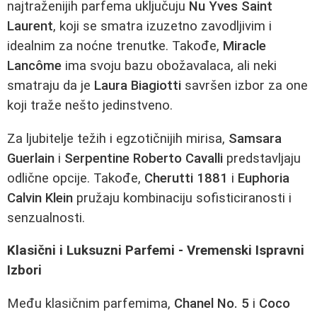
najtraženijih parfema uključuju
Nu Yves Saint
Laurent
, koji se smatra izuzetno zavodljivim i
idealnim za noćne trenutke. Takođe,
Miracle
Lancôme
ima svoju bazu obožavalaca, ali neki
smatraju da je
Laura Biagiotti
savršen izbor za one
koji traže nešto jedinstveno.
Za ljubitelje težih i egzotičnijih mirisa,
Samsara
Guerlain
i
Serpentine Roberto Cavalli
predstavljaju
odlične opcije. Takođe,
Cherutti 1881
i
Euphoria
Calvin Klein
pružaju kombinaciju sofisticiranosti i
senzualnosti.
Klasični i Luksuzni Parfemi - Vremenski Ispravni
Izbori
Među klasičnim parfemima,
Chanel No. 5
i
Coco