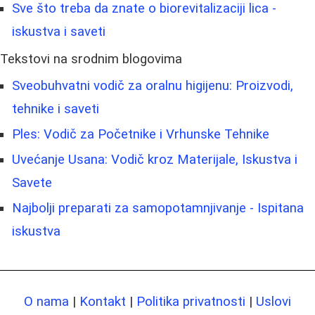
Sve što treba da znate o biorevitalizaciji lica -
iskustva i saveti
Tekstovi na srodnim blogovima
Sveobuhvatni vodič za oralnu higijenu: Proizvodi,
tehnike i saveti
Ples: Vodič za Početnike i Vrhunske Tehnike
Uvećanje Usana: Vodič kroz Materijale, Iskustva i
Savete
Najbolji preparati za samopotamnjivanje - Ispitana
iskustva
O nama
|
Kontakt
|
Politika privatnosti
|
Uslovi