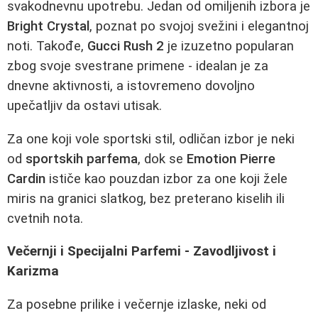
svakodnevnu upotrebu. Jedan od omiljenih izbora je
Bright Crystal
, poznat po svojoj svežini i elegantnoj
noti. Takođe,
Gucci Rush 2
je izuzetno popularan
zbog svoje svestrane primene - idealan je za
dnevne aktivnosti, a istovremeno dovoljno
upečatljiv da ostavi utisak.
Za one koji vole sportski stil, odličan izbor je neki
od
sportskih parfema
, dok se
Emotion Pierre
Cardin
ističe kao pouzdan izbor za one koji žele
miris na granici slatkog, bez preterano kiselih ili
cvetnih nota.
Večernji i Specijalni Parfemi - Zavodljivost i
Karizma
Za posebne prilike i večernje izlaske, neki od