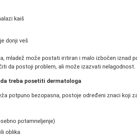
alazi kaiš
e donji veš
a, mladež može postati iritiran i malo izbočen iznad p
ti da postoji problem, ali može izazvati nelagodnost.
 da treba posetiti dermatologa
eža potpuno bezopasna, postoje određeni znaci koji z
sebno potamneljenje)
li oblika