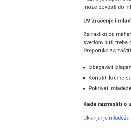
može dovesti do infek
UV zračenje i mlad
Za razliku od meha
svetlom puti treba 
Preporuke za zaštit
Izbegavati izlaga
Koristiti kreme s
Pokrivati mladeže
Kada razmisliti o
Uklanjanje mladeža