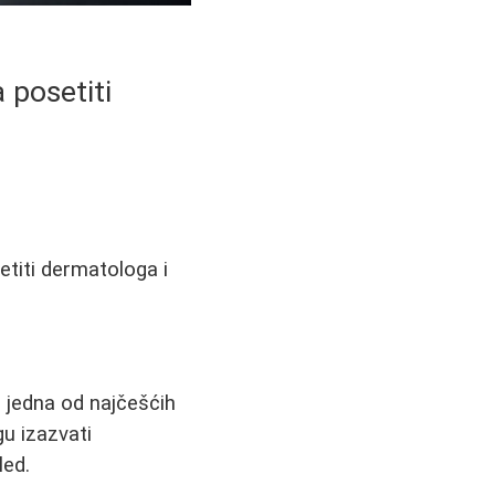
 posetiti
titi dermatologa i
u jedna od najčešćih
u izazvati
led.