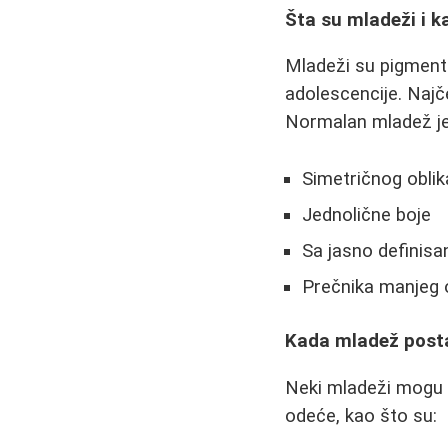
Šta su mladeži i k
Mladeži su pigmentis
adolescencije. Najč
Normalan mladež je
Simetričnog oblik
Jednolične boje
Sa jasno definis
Prečnika manjeg
Kada mladež post
Neki mladeži mogu 
odeće, kao što su: