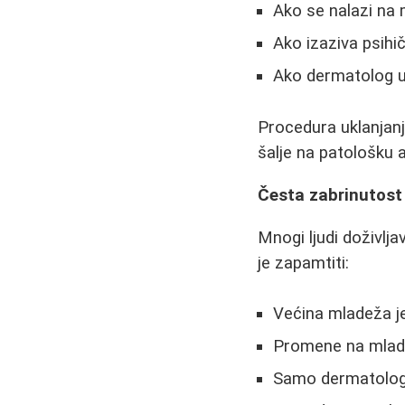
Ako se nalazi na 
Ako izaziva psihič
Ako dermatolog ut
Procedura uklanjanja
šalje na patološku a
Česta zabrinutost 
Mnogi ljudi doživlj
je zapamtiti:
Većina mladeža 
Promene na mlade
Samo dermatolog