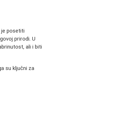
je posetiti
govoj prirodi. U
nutost, ali i biti
a su ključni za