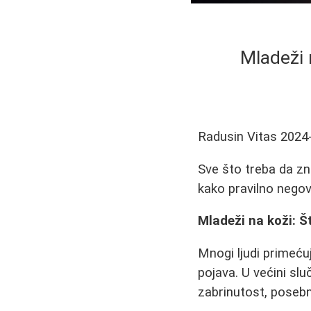
Mladeži 
Radusin Vitas
2024
Sve što treba da zn
kako pravilno nego
Mladeži na koži: Š
Mnogi ljudi primećuj
pojava. U većini sl
zabrinutost, posebn