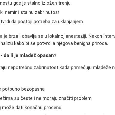
mestu gde je stalno izložen trenju
ki nemir i stalnu zabrinutost
vrdi da postoji potreba za uklanjanjem
 je brza i obavlja se u lokalnoj anesteziji. Nakon interv
nalizu kako bi se potvrdila njegova benigna priroda.
- da li je mladež opasan?
avaju nepotrebnu zabrinutost kada primećuju mladeže 
je potpuno bezopasna
žima su česte i ne moraju značiti problem
 može dati konačnu procenu