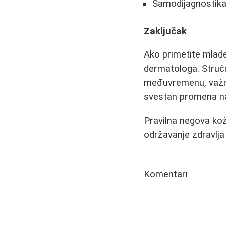
Samodijagnostika
Zaključak
Ako primetite mladež
dermatologa. Stručn
međuvremenu, važno 
svestan promena na
Pravilna negova kož
održavanje zdravlja
Komentari