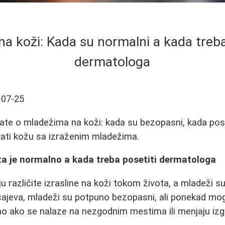
na koži: Kada su normalni a kada treba
dermatologa
-07-25
ate o mladežima na koži: kada su bezopasni, kada pose
vati kožu sa izraženim mladežima.
ta je normalno a kada treba posetiti dermatologa
u različite izrasline na koži tokom života, a mladeži s
učajeva, mladeži su potpuno bezopasni, ali ponekad mog
o ako se nalaze na nezgodnim mestima ili menjaju izg