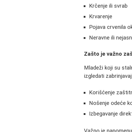
Krčenje ili svrab
Krvarenje
Pojava crvenila 
Neravne ili nejas
Zašto je važno za
Mladeži koji su stal
izgledati zabrinjava
Korišćenje zašti
Nošenje odeće ko
Izbegavanje direk
Važno je napomenut