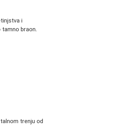
injstva i
o tamno braon.
talnom trenju od