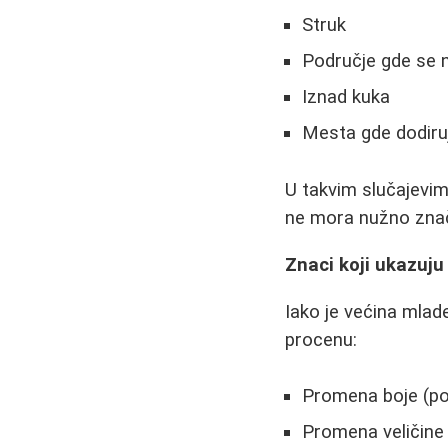
Struk
Područje gde se n
Iznad kuka
Mesta gde dodiruj
U takvim slučajevim
ne mora nužno znači
Znaci koji ukazuju
Iako je većina mlad
procenu:
Promena boje (po
Promena veličine i