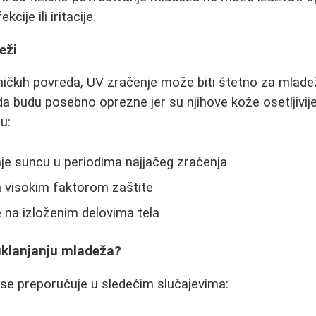
cije ili iritacije.
eži
ničkih povreda, UV zračenje može biti štetno za mlad
da budu posebno oprezne jer su njihove kože osetljivij
u:
nje suncu u periodima najjačeg zračenja
a visokim faktorom zaštite
 na izloženim delovima tela
 uklanjanju mladeža?
se preporučuje u sledećim slučajevima: