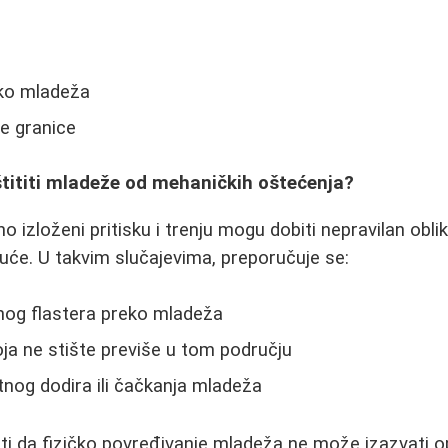
oko mladeža
ne granice
štititi mladeže od mehaničkih oštećenja?
no izloženi pritisku i trenju mogu dobiti nepravilan obl
juće. U takvim slučajevima, preporučuje se:
tnog flastera preko mladeža
ja ne stište previše u tom području
tnog dodira ili čačkanja mladeža
i da fizičko povređivanje mladeža ne može izazvati o