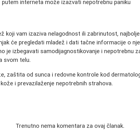
 putem interneta može izazvati nepotrebnu paniku
 koji vam izaziva nelagodnost ili zabrinutost, najbolje 
jak će pregledati mladež i dati tačne informacije o nje
je izbegavati samodijagnostikovanje i nepotrebnu zabri
 svom telu.
e, zaštita od sunca i redovne kontrole kod dermatolog
 kože i prevazilaženje nepotrebnih strahova.
Trenutno nema komentara za ovaj članak.