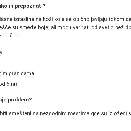
ako ih prepoznati?
ane izrasline na koži koje se obično javljaju tokom det
ešće su smeđe boje, ali mogu varirati od svetlo bež d
 obično:
a
anim granicama
 od 6mm
aje problem?
biti smešteni na nezgodnim mestima gde su izloženi s