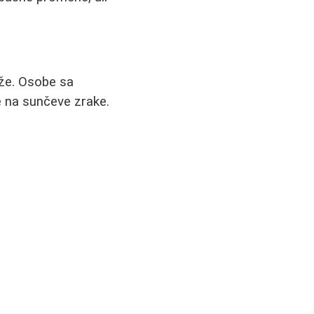
eže. Osobe sa
e na sunčeve zrake.