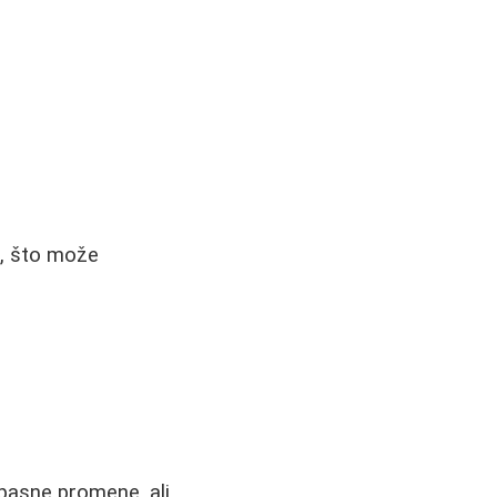
ik, što može
pasne promene, ali