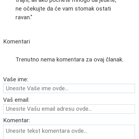
trajni, ali ako počnete mnogo da jedete,
ne očekujte da će vam stomak ostati
ravan."
Komentari
Trenutno nema komentara za ovaj članak.
Vaše ime:
Vaš email:
Komentar: