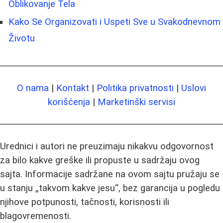
Oblikovanje Tela
Kako Se Organizovati i Uspeti Sve u Svakodnevnom
Životu
O nama
|
Kontakt
|
Politika privatnosti
|
Uslovi
korišćenja
|
Marketinški servisi
Urednici i autori ne preuzimaju nikakvu odgovornost
za bilo kakve greške ili propuste u sadržaju ovog
sajta. Informacije sadržane na ovom sajtu pružaju se
u stanju „takvom kakve jesu“, bez garancija u pogledu
njihove potpunosti, tačnosti, korisnosti ili
blagovremenosti.