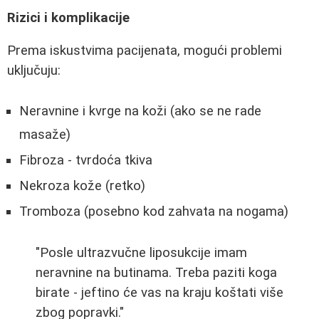
Rizici i komplikacije
Prema iskustvima pacijenata, mogući problemi
uključuju:
Neravnine i kvrge na koži (ako se ne rade
masaže)
Fibroza - tvrdoća tkiva
Nekroza kože (retko)
Tromboza (posebno kod zahvata na nogama)
"Posle ultrazvučne liposukcije imam
neravnine na butinama. Treba paziti koga
birate - jeftino će vas na kraju koštati više
zbog popravki."