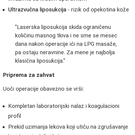
Ultrazvučna liposukcija
- rizik od opekotina kože
"Laserska liposukcija skida ograničenu
količinu masnog tkiva i ne sme se mesec
dana nakon operacije ići na LPG masaže,
pa ostaju neravnine. Za mene je najbolja
klasična liposukcija."
Priprema za zahvat
Uoči operacije obavezno se vrši:
Kompletan laboratorijski nalaz i koagulacioni
profil
Prekid uzimanja lekova koji utiču na zgrušavanje