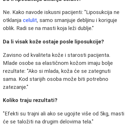
Ne. Kako navode iskusni pacijenti: "Liposukcija ne
otklanja
celulit
, samo smanjuje debljinu i koriguje
oblik. Radi se na masti koja leži dublje."
Da li visak kože ostaje posle liposukcije?
Zavisno od kvaliteta kože i starosti pacijenta.
Mlade osobe sa elastičnom kožom imaju bolje
rezultate: "Ako si mlada, koža će se zategnuti
sama. Kod starijih osoba može biti potrebno
zatezanje."
Koliko traju rezultati?
"Efekti su trajni ali ako se ugojite više od 5kg, masti
će se taložiti na drugim delovima tela."