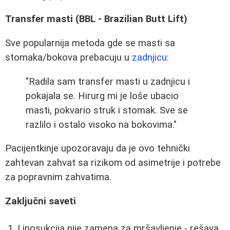
Transfer masti (BBL - Brazilian Butt Lift)
Sve popularnija metoda gde se masti sa
stomaka/bokova prebacuju u
zadnjicu
:
"Radila sam transfer masti u zadnjicu i
pokajala se. Hirurg mi je loše ubacio
masti, pokvario struk i stomak. Sve se
razlilo i ostalo visoko na bokovima."
Pacijentkinje upozoravaju da je ovo tehnički
zahtevan zahvat sa rizikom od asimetrije i potrebe
za popravnim zahvatima.
Zaključni saveti
Liposukcija nije zamena za mršavljenje - rešava