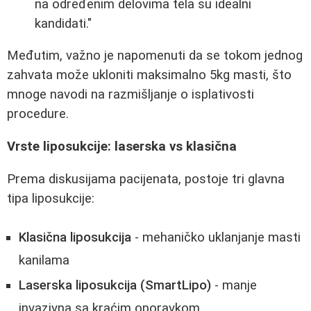
na određenim delovima tela su idealni
kandidati."
Međutim, važno je napomenuti da se tokom jednog
zahvata može ukloniti maksimalno 5kg masti, što
mnoge navodi na razmišljanje o isplativosti
procedure.
Vrste liposukcije: laserska vs klasična
Prema diskusijama pacijenata, postoje tri glavna
tipa liposukcije:
Klasična liposukcija
- mehaničko uklanjanje masti
kanilama
Laserska liposukcija (SmartLipo)
- manje
invazivna sa kraćim oporavkom