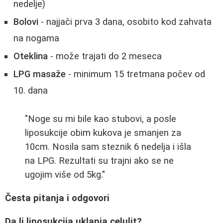
nedelje)
Bolovi
- najjači prva 3 dana, osobito kod zahvata
na nogama
Oteklina
- može trajati do 2 meseca
LPG masaže
- minimum 15 tretmana počev od
10. dana
"Noge su mi bile kao stubovi, a posle
liposukcije obim kukova je smanjen za
10cm. Nosila sam steznik 6 nedelja i išla
na LPG. Rezultati su trajni ako se ne
ugojim više od 5kg."
Česta pitanja i odgovori
Da li liposukcija uklanja celulit?