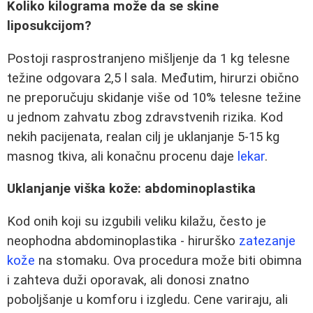
Koliko kilograma može da se skine
liposukcijom?
Postoji rasprostranjeno mišljenje da 1 kg telesne
težine odgovara 2,5 l sala. Međutim, hirurzi obično
ne preporučuju skidanje više od 10% telesne težine
u jednom zahvatu zbog zdravstvenih rizika. Kod
nekih pacijenata, realan cilj je uklanjanje 5-15 kg
masnog tkiva, ali konačnu procenu daje
lekar
.
Uklanjanje viška kože: abdominoplastika
Kod onih koji su izgubili veliku kilažu, često je
neophodna abdominoplastika - hirurško
zatezanje
kože
na stomaku. Ova procedura može biti obimna
i zahteva duži oporavak, ali donosi znatno
poboljšanje u komforu i izgledu. Cene variraju, ali