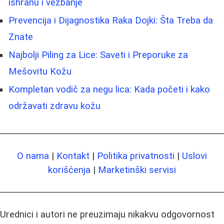
ishranu i vežbanje
Prevencija i Dijagnostika Raka Dojki: Šta Treba da
Znate
Najbolji Piling za Lice: Saveti i Preporuke za
Mešovitu Kožu
Kompletan vodič za negu lica: Kada početi i kako
održavati zdravu kožu
O nama
|
Kontakt
|
Politika privatnosti
|
Uslovi
korišćenja
|
Marketinški servisi
Urednici i autori ne preuzimaju nikakvu odgovornost