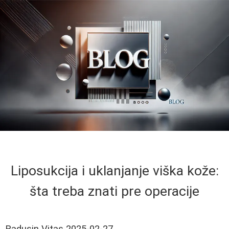
Liposukcija i uklanjanje viška kože:
šta treba znati pre operacije
Radusin Vitas
2025-02-27