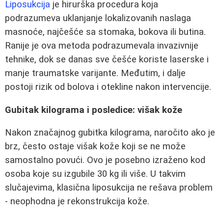
Liposukcija
je hirurška procedura koja
podrazumeva uklanjanje lokalizovanih naslaga
masnoće, najčešće sa stomaka, bokova ili butina.
Ranije je ova metoda podrazumevala invazivnije
tehnike, dok se danas sve češće koriste laserske i
manje traumatske varijante. Međutim, i dalje
postoji rizik od bolova i otekline nakon intervencije.
Gubitak kilograma i posledice: višak kože
Nakon značajnog gubitka kilograma, naročito ako je
brz, često ostaje višak kože koji se ne može
samostalno povući. Ovo je posebno izraženo kod
osoba koje su izgubile 30 kg ili više. U takvim
slučajevima, klasična liposukcija ne rešava problem
- neophodna je rekonstrukcija kože.