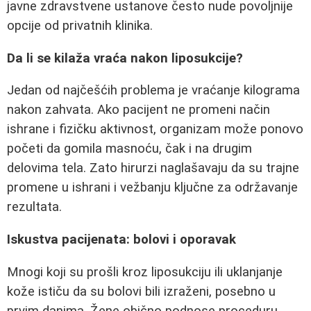
javne zdravstvene ustanove često nude povoljnije
opcije od privatnih klinika.
Da li se kilaža vraća nakon liposukcije?
Jedan od najčešćih problema je vraćanje kilograma
nakon zahvata. Ako pacijent ne promeni način
ishrane i fizičku aktivnost, organizam može ponovo
početi da gomila masnoću, čak i na drugim
delovima tela. Zato hirurzi naglašavaju da su trajne
promene u ishrani i vežbanju ključne za održavanje
rezultata.
Iskustva pacijenata: bolovi i oporavak
Mnogi koji su prošli kroz liposukciju ili uklanjanje
kože ističu da su bolovi bili izraženi, posebno u
prvim danima. Žene obično podnose proceduru