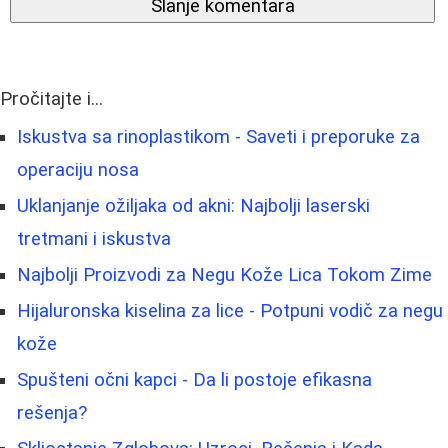
Slanje komentara
Pročitajte i...
Iskustva sa rinoplastikom - Saveti i preporuke za
operaciju nosa
Uklanjanje ožiljaka od akni: Najbolji laserski
tretmani i iskustva
Najbolji Proizvodi za Negu Kože Lica Tokom Zime
Hijaluronska kiselina za lice - Potpuni vodič za negu
kože
Spušteni očni kapci - Da li postoje efikasna
rešenja?