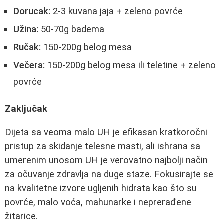
Dorucak:
2-3 kuvana jaja + zeleno povrće
Užina:
50-70g badema
Ručak:
150-200g belog mesa
Večera:
150-200g belog mesa ili teletine + zeleno
povrće
Zaključak
Dijeta sa veoma malo UH je efikasan kratkoročni
pristup za skidanje telesne masti, ali ishrana sa
umerenim unosom UH je verovatno najbolji način
za očuvanje zdravlja na duge staze. Fokusirajte se
na kvalitetne izvore ugljenih hidrata kao što su
povrće, malo voća, mahunarke i neprerađene
žitarice.