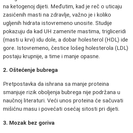
na ketogenoj dijeti. Međutim, kad je reč o uticaju
zasićenih masti na zdravlje, važno je i koliko
ugljenih hidrata istovremeno unosite. Studije
pokazuju da kad UH zamenite mastima, trigliceridi
(masti u krvi) idu dole, a dobar holesterol (HDL) ide
gore. Istovremeno, čestice lošeg holesterola (LDL)
postaju krupnije, a time i manje opasne.
2. Oštećenje bubrega
Pretpostavka da ishrana sa manje proteina
smanjuje rizik oboljenja bubrega nije podržana u
naučnoj literaturi. Veći unos proteina će sačuvati
mišićnu masu i povećati osećaj sitosti pri dijeti.
3. Mozak bez goriva