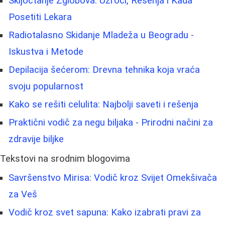
Skljoctanje Zglobova: Uzroci, Rešenja i Kada
Posetiti Lekara
Radiotalasno Skidanje Mladeža u Beogradu -
Iskustva i Metode
Depilacija šećerom: Drevna tehnika koja vraća
svoju popularnost
Kako se rešiti celulita: Najbolji saveti i rešenja
Praktični vodič za negu biljaka - Prirodni načini za
zdravije biljke
Tekstovi na srodnim blogovima
Savršenstvo Mirisa: Vodič kroz Svijet Omekšivača
za Veš
Vodič kroz svet sapuna: Kako izabrati pravi za