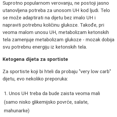
Suprotno popularnom verovanju, ne postoji jasno
utanovljena potreba za unosom UH kod ljudi. Telo
se može adaptirati na dijetu bez imalo UH i
napraviti potrebnu količinu glukoze. Takođe, pri
veoma malom unosu UH, metabolizam ketonskih
tela zamenjuje metabolizam glukoze - mozak dobija
svu potrebnu energiju iz ketonskih tela.
Ketogena dijeta za sportiste
Za sportiste koji bi hteli da probaju "very low carb"
dijetu, evo nekoliko preporuka:
Unos UH treba da bude zaista veoma mali
(samo nisko glikemijsko povrće, salate,
mahunarke)