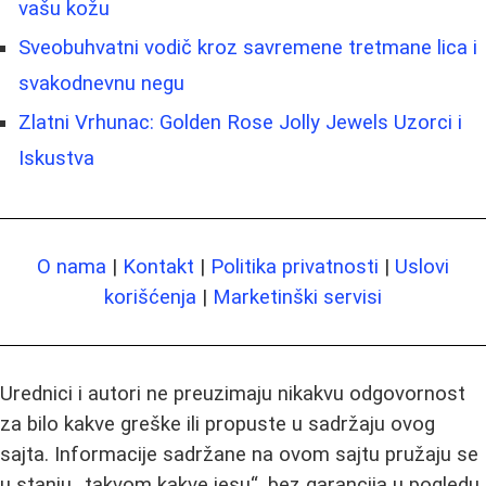
vašu kožu
Sveobuhvatni vodič kroz savremene tretmane lica i
svakodnevnu negu
Zlatni Vrhunac: Golden Rose Jolly Jewels Uzorci i
Iskustva
O nama
|
Kontakt
|
Politika privatnosti
|
Uslovi
korišćenja
|
Marketinški servisi
Urednici i autori ne preuzimaju nikakvu odgovornost
za bilo kakve greške ili propuste u sadržaju ovog
sajta. Informacije sadržane na ovom sajtu pružaju se
u stanju „takvom kakve jesu“, bez garancija u pogledu