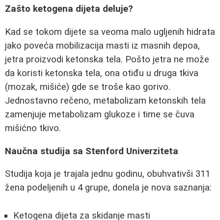
Zašto ketogena dijeta deluje?
Kad se tokom dijete sa veoma malo ugljenih hidrata
jako poveća mobilizacija masti iz masnih depoa,
jetra proizvodi ketonska tela. Pošto jetra ne može
da koristi ketonska tela, ona otiđu u druga tkiva
(mozak, mišiće) gde se troše kao gorivo.
Jednostavno rečeno, metabolizam ketonskih tela
zamenjuje metabolizam glukoze i time se čuva
mišićno tkivo.
Naučna studija sa Stenford Univerziteta
Studija koja je trajala jednu godinu, obuhvativši 311
žena podeljenih u 4 grupe, donela je nova saznanja:
Ketogena dijeta za skidanje masti