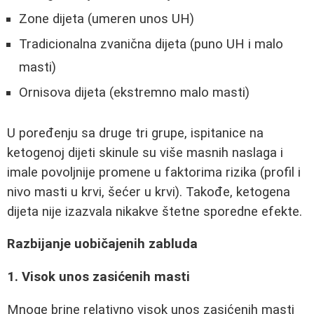
Zone dijeta (umeren unos UH)
Tradicionalna zvanična dijeta (puno UH i malo
masti)
Ornisova dijeta (ekstremno malo masti)
U poređenju sa druge tri grupe, ispitanice na
ketogenoj dijeti skinule su više masnih naslaga i
imale povoljnije promene u faktorima rizika (profil i
nivo masti u krvi, šećer u krvi). Takođe, ketogena
dijeta nije izazvala nikakve štetne sporedne efekte.
Razbijanje uobičajenih zabluda
1. Visok unos zasićenih masti
Mnoge brine relativno visok unos zasićenih masti