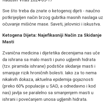
Sve što treba da znate o ketogenoj dijeti - naučno
potkrijepljen način brzog gubitka masnih naslaga uz
očuvanje mišićne mase. Saveti, jelovnici i iskustva.
Ketogena Dijeta: Najefikasniji Način za Skidanje
Masti
Zvanična medicina i dijetetika decenijama nas uče
da ishrana sa malo masti i puno ugljenih hidrata
(tzv. piramida ishrane) podstiče skidanje masti i
smanjuje rizik hroničnih bolesti. Iako za to nema
nikakvih dokaza, aktuelna epidemija gojaznosti
(preko 60% populacije u SAD, a odnedavno i kod
nas) javlja se paralelno sa smanjenjem masti u
ishrani i povećanjem unosa ugljenih hidrata.