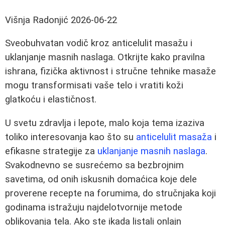
Višnja Radonjić
2026-06-22
Sveobuhvatan vodič kroz anticelulit masažu i
uklanjanje masnih naslaga. Otkrijte kako pravilna
ishrana, fizička aktivnost i stručne tehnike masaže
mogu transformisati vaše telo i vratiti koži
glatkoću i elastičnost.
U svetu zdravlja i lepote, malo koja tema izaziva
toliko interesovanja kao što su
anticelulit masaža
i
efikasne strategije za
uklanjanje masnih naslaga
.
Svakodnevno se susrećemo sa bezbrojnim
savetima, od onih iskusnih domaćica koje dele
proverene recepte na forumima, do stručnjaka koji
godinama istražuju najdelotvornije metode
oblikovanja tela. Ako ste ikada listali onlajn