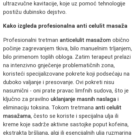
ultrazvučne kavitacije, koje uz pomoć tehnologije
postižu dubinsko dejstvo.
Kako izgleda profesionalna anti celulit masaža
Profesionalni tretman
anticelulit masažom
obično
počinje zagrevanjem tkiva, bilo manuelnim trljanjem,
bilo primenom toplih obloga. Zatim terapeut prelazi
na intenzivno gnječenje problematičnih zona,
koristeći specijalizovane pokrete koji podsećaju na
duboko valjanje i presovanje. Ovi pokreti nisu
nasumični - oni prate pravac limfnih sudova, što je
ključno za pravilno
uklanjanje masnih naslaga
i
eliminaciju toksina. Tokom tretmana
anti celulit
masažama
, često se koriste i specijalna ulja ili
kreme koje sadrže aktivne sastojke poput kofeina,
ekstrakta bršljana, algi ili esencijalnih ulja ruzmarina