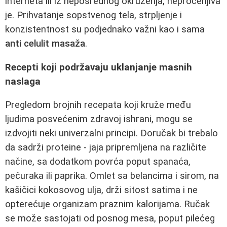
interneta ili iz neposrednog okruženja, neprocenjiva
je. Prihvatanje sopstvenog tela, strpljenje i
konzistentnost su podjednako važni kao i sama
anti celulit masaža
.
Recepti koji podržavaju uklanjanje masnih
naslaga
Pregledom brojnih recepata koji kruže među
ljudima posvećenim zdravoj ishrani, mogu se
izdvojiti neki univerzalni principi. Doručak bi trebalo
da sadrži proteine - jaja pripremljena na različite
načine, sa dodatkom povrća poput spanaća,
pečuraka ili paprika. Omlet sa belancima i sirom, na
kašičici kokosovog ulja, drži sitost satima i ne
opterećuje organizam praznim kalorijama. Ručak
se može sastojati od posnog mesa, poput pilećeg