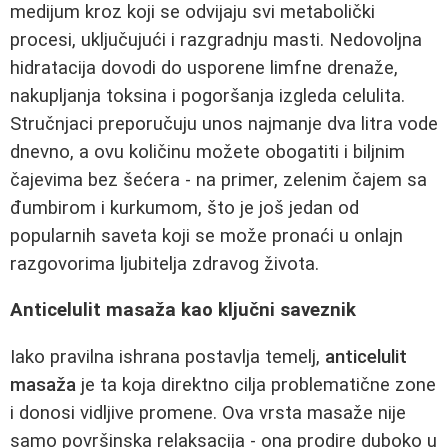
medijum kroz koji se odvijaju svi metabolički
procesi, uključujući i razgradnju masti. Nedovoljna
hidratacija dovodi do usporene limfne drenaže,
nakupljanja toksina i pogoršanja izgleda celulita.
Stručnjaci preporučuju unos najmanje dva litra vode
dnevno, a ovu količinu možete obogatiti i biljnim
čajevima bez šećera - na primer, zelenim čajem sa
đumbirom i kurkumom, što je još jedan od
popularnih saveta koji se može pronaći u onlajn
razgovorima ljubitelja zdravog života.
Anticelulit masaža kao ključni saveznik
Iako pravilna ishrana postavlja temelj,
anticelulit
masaža
je ta koja direktno cilja problematične zone
i donosi vidljive promene. Ova vrsta masaže nije
samo površinska relaksacija - ona prodire duboko u