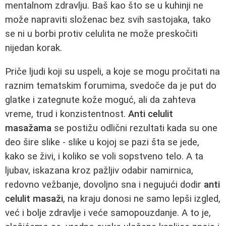
mentalnom zdravlju. Baš kao što se u kuhinji ne
može napraviti složenac bez svih sastojaka, tako
se ni u borbi protiv celulita ne može preskočiti
nijedan korak.
Priče ljudi koji su uspeli, a koje se mogu pročitati na
raznim tematskim forumima, svedoče da je put do
glatke i zategnute kože moguć, ali da zahteva
vreme, trud i konzistentnost.
Anti celulit
masažama
se postižu odlični rezultati kada su one
deo šire slike - slike u kojoj se pazi šta se jede,
kako se živi, i koliko se voli sopstveno telo. A ta
ljubav, iskazana kroz pažljiv odabir namirnica,
redovno vežbanje, dovoljno sna i negujući dodir
anti
celulit masaži
, na kraju donosi ne samo lepši izgled,
već i bolje zdravlje i veće samopouzdanje. A to je,