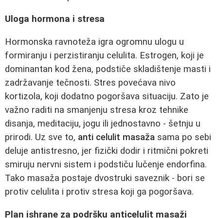
Uloga hormona i stresa
Hormonska ravnoteža igra ogromnu ulogu u
formiranju i perzistiranju celulita. Estrogen, koji je
dominantan kod žena, podstiče skladištenje masti i
zadržavanje tečnosti. Stres povećava nivo
kortizola, koji dodatno pogoršava situaciju. Zato je
važno raditi na smanjenju stresa kroz tehnike
disanja, meditaciju, jogu ili jednostavno - šetnju u
prirodi. Uz sve to,
anti celulit masaža
sama po sebi
deluje antistresno, jer fizički dodir i ritmični pokreti
smiruju nervni sistem i podstiču lučenje endorfina.
Tako masaža postaje dvostruki saveznik - bori se
protiv celulita i protiv stresa koji ga pogoršava.
Plan ishrane za podršku anticelulit masaži