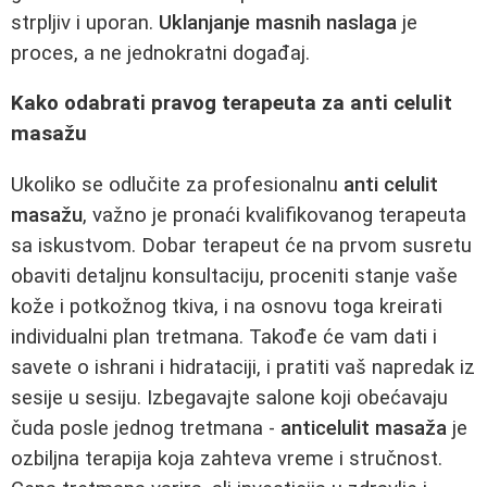
strpljiv i uporan.
Uklanjanje masnih naslaga
je
proces, a ne jednokratni događaj.
Kako odabrati pravog terapeuta za anti celulit
masažu
Ukoliko se odlučite za profesionalnu
anti celulit
masažu
, važno je pronaći kvalifikovanog terapeuta
sa iskustvom. Dobar terapeut će na prvom susretu
obaviti detaljnu konsultaciju, proceniti stanje vaše
kože i potkožnog tkiva, i na osnovu toga kreirati
individualni plan tretmana. Takođe će vam dati i
savete o ishrani i hidrataciji, i pratiti vaš napredak iz
sesije u sesiju. Izbegavajte salone koji obećavaju
čuda posle jednog tretmana -
anticelulit masaža
je
ozbiljna terapija koja zahteva vreme i stručnost.