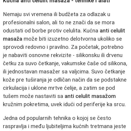
Kućna anti celulit masaža - tehnike i alati
Nemaju svi vremena ili budžeta za odlazak u
profesionalni salon, ali to ne znači da se mora
odustati od borbe protiv celulita. Kućna
anti celulit
masaža
može biti izuzetno delotvorna ukoliko se
sprovodi redovno i pravilno. Za početak, potrebno
je nabaviti osnovne rekvizite - silikonsku ili drvenu
četku za suvo četkanje, vakumske čaše od silikona,
ili jednostavan masažer sa valjcima. Suvo četkanje
kože pre tuširanja je odličan način da se podstakne
cirkulacija i uklone mrtve ćelije, a zatim se pod
tušem može nastaviti sa
anti celulit masažom
kružnim pokretima, uvek idući od periferije ka srcu.
Jedna od popularnih tehnika o kojoj se često
raspravlja i među ljubiteljima kućnih tretmana jeste