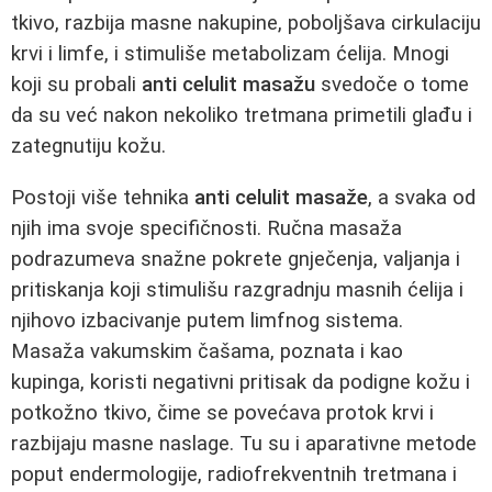
tkivo, razbija masne nakupine, poboljšava cirkulaciju
krvi i limfe, i stimuliše metabolizam ćelija. Mnogi
koji su probali
anti celulit masažu
svedoče o tome
da su već nakon nekoliko tretmana primetili glađu i
zategnutiju kožu.
Postoji više tehnika
anti celulit masaže
, a svaka od
njih ima svoje specifičnosti. Ručna masaža
podrazumeva snažne pokrete gnječenja, valjanja i
pritiskanja koji stimulišu razgradnju masnih ćelija i
njihovo izbacivanje putem limfnog sistema.
Masaža vakumskim čašama, poznata i kao
kupinga, koristi negativni pritisak da podigne kožu i
potkožno tkivo, čime se povećava protok krvi i
razbijaju masne naslage. Tu su i aparativne metode
poput endermologije, radiofrekventnih tretmana i