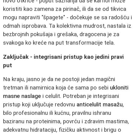
novo otkriće - poput saznanja da se karfiol može
koristiti kao zamena za pirinač, ili da se od tikvica
mogu napraviti "špagete" - dočekuje se sa radošću i
odmah isprobava. Ta kolektivna mudrost, nastala iz
bezbrojnih pokušaja i grešaka, dragocena je za
svakoga ko kreće na put transformacije tela.
Zaključak - integrisani pristup kao jedini pravi
put
Na kraju, jasno je da ne postoji jedan magični
tretman ili namirnica koja će sama po sebi
ukloniti
masne naslage
i celulit. Potreban je integrisani
pristup koji uključuje redovnu
anticelulit masažu
,
bilo profesionalnu ili kućnu, pravilnu ishranu
baziranu na proteinima, povrću i zdravim mastima,
adekvatnu hidrataciju, fizičku aktivnost i brigu o