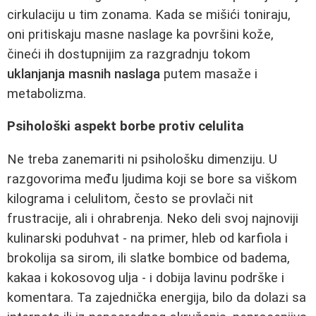
cirkulaciju u tim zonama. Kada se mišići toniraju,
oni pritiskaju masne naslage ka površini kože,
čineći ih dostupnijim za razgradnju tokom
uklanjanja masnih naslaga
putem masaže i
metabolizma.
Psihološki aspekt borbe protiv celulita
Ne treba zanemariti ni psihološku dimenziju. U
razgovorima među ljudima koji se bore sa viškom
kilograma i celulitom, često se provlači nit
frustracije, ali i ohrabrenja. Neko deli svoj najnoviji
kulinarski poduhvat - na primer, hleb od karfiola i
brokolija sa sirom, ili slatke bombice od badema,
kakaa i kokosovog ulja - i dobija lavinu podrške i
komentara. Ta zajednička energija, bilo da dolazi sa