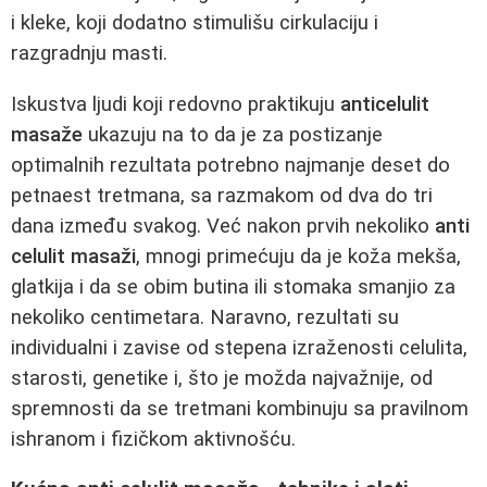
i kleke, koji dodatno stimulišu cirkulaciju i
razgradnju masti.
Iskustva ljudi koji redovno praktikuju
anticelulit
masaže
ukazuju na to da je za postizanje
optimalnih rezultata potrebno najmanje deset do
petnaest tretmana, sa razmakom od dva do tri
dana između svakog. Već nakon prvih nekoliko
anti
celulit masaži
, mnogi primećuju da je koža mekša,
glatkija i da se obim butina ili stomaka smanjio za
nekoliko centimetara. Naravno, rezultati su
individualni i zavise od stepena izraženosti celulita,
starosti, genetike i, što je možda najvažnije, od
spremnosti da se tretmani kombinuju sa pravilnom
ishranom i fizičkom aktivnošću.