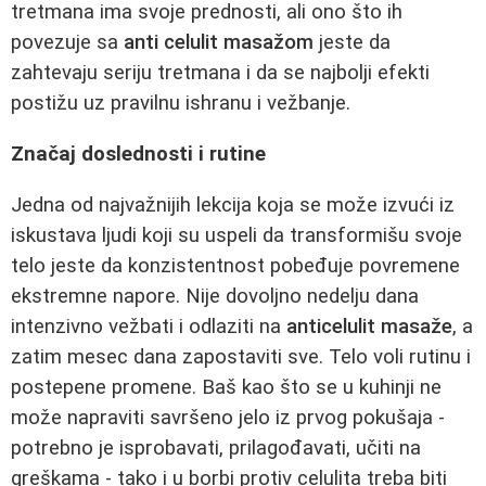
tretmana ima svoje prednosti, ali ono što ih
povezuje sa
anti celulit masažom
jeste da
zahtevaju seriju tretmana i da se najbolji efekti
postižu uz pravilnu ishranu i vežbanje.
Značaj doslednosti i rutine
Jedna od najvažnijih lekcija koja se može izvući iz
iskustava ljudi koji su uspeli da transformišu svoje
telo jeste da konzistentnost pobeđuje povremene
ekstremne napore. Nije dovoljno nedelju dana
intenzivno vežbati i odlaziti na
anticelulit masaže
, a
zatim mesec dana zapostaviti sve. Telo voli rutinu i
postepene promene. Baš kao što se u kuhinji ne
može napraviti savršeno jelo iz prvog pokušaja -
potrebno je isprobavati, prilagođavati, učiti na
greškama - tako i u borbi protiv celulita treba biti