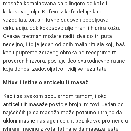
masaža kombinovana sa pilingom od kafe i
kokosovog ulja. Kofein iz kafe deluje kao
vazodilatator, širi krvne sudove i poboljšava
cirkulaciju, dok kokosovo ulje hrani i hidrira kožu.
Ovakav tretman možete raditi dva do tri puta
nedeljno, i to je jedan od onih malih rituala koji, baš
kao i priprema zdravog obroka po receptima iz
proverenih izvora, postaje deo svakodnevne rutine
koja donosi zadovoljstvo i vidljive rezultate.
Mitovi i istine o anticelulit masaži
Kao i sa svakom popularnom temom, i oko
anticelulit masaže
postoje brojni mitovi. Jedan od
najčešćih je da masaža može potpuno i trajno da
ukloni masne naslage
i celulit bez ikakve promene u
ishrani i načinu života. Istina je da masaža jeste