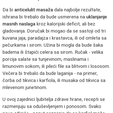
Da bi
anticelulit masaža
dala najbolje rezultate,
ishrana bi trebalo da bude usmerena na
uklanjanje
masnih naslaga
kroz kalorijski deficit, ali bez
gladovanja. Doručak bi mogao da se sastoji od tri
kuvana jaja, paradajza i krastavca, ili od omleta sa
pečurkama i sirom. Užina bi mogla da bude šaka
badema ili štapići celera sa sirom. Ručak - velika
porcija salate sa tunjevinom, maslinama i
limunovim sokom, ili pileći file sa blitvom i lososom.
Večera bi trebalo da bude laganija - na primer,
čorba od tikvica i karfiola, ili musaka od tikvica sa
mlevenom junetinom.
U ovoj zajednici ljubitelja zdrave hrane, recepti se
razmenjuju sa oduševljenjem i ponosom. Svako