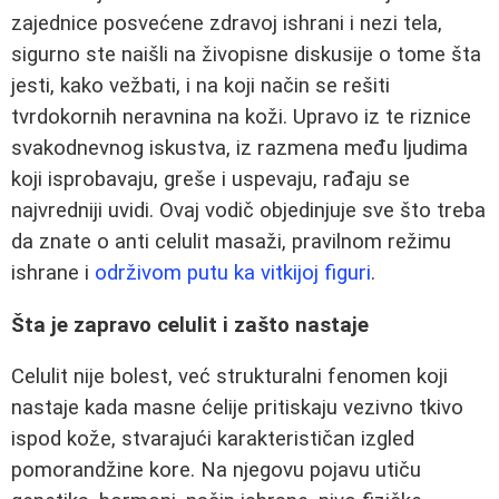
zajednice posvećene zdravoj ishrani i nezi tela,
sigurno ste naišli na živopisne diskusije o tome šta
jesti, kako vežbati, i na koji način se rešiti
tvrdokornih neravnina na koži. Upravo iz te riznice
svakodnevnog iskustva, iz razmena među ljudima
koji isprobavaju, greše i uspevaju, rađaju se
najvredniji uvidi. Ovaj vodič objedinjuje sve što treba
da znate o anti celulit masaži, pravilnom režimu
ishrane i
održivom putu ka vitkijoj figuri
.
Šta je zapravo celulit i zašto nastaje
Celulit nije bolest, već strukturalni fenomen koji
nastaje kada masne ćelije pritiskaju vezivno tkivo
ispod kože, stvarajući karakterističan izgled
pomorandžine kore. Na njegovu pojavu utiču