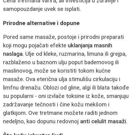
Cena tretmana varira, ali investicija u zdravlje i
samopouzdanje uvek se isplati.
Prirodne alternative i dopune
Pored same masaže, postoje i prirodni preparati
koji mogu pojačati efekte
uklanjanja masnih
naslaga
. Ulje od kleke, ruzmarina, limuna ili grejpa,
razblaženo u baznom ulju poput bademovog ili
maslinovog, može se koristiti tokom kućne
masaže. Ova eterična ulja stimulišu cirkulaciju i
limfnu drenažu. Oblozi od gline, algi ili blata takođe
su popularni - oni izvlače toksine iz kože, smanjuju
zadržavanje tečnosti i čine kožu mekšom i
glatkijom. Ove tretmane možete raditi jednom
nedeljno, kao dopunu redovnoj
anti celulit masaži
.