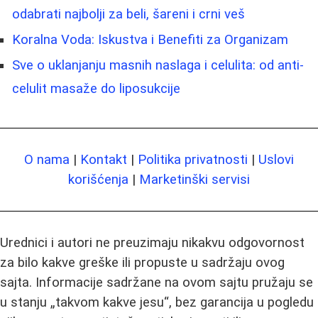
odabrati najbolji za beli, šareni i crni veš
Koralna Voda: Iskustva i Benefiti za Organizam
Sve o uklanjanju masnih naslaga i celulita: od anti-
celulit masaže do liposukcije
O nama
|
Kontakt
|
Politika privatnosti
|
Uslovi
korišćenja
|
Marketinški servisi
Urednici i autori ne preuzimaju nikakvu odgovornost
za bilo kakve greške ili propuste u sadržaju ovog
sajta. Informacije sadržane na ovom sajtu pružaju se
u stanju „takvom kakve jesu“, bez garancija u pogledu