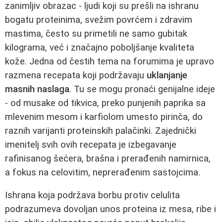
zanimljiv obrazac - ljudi koji su prešli na ishranu
bogatu proteinima, svežim povrćem i zdravim
mastima, često su primetili ne samo gubitak
kilograma, već i značajno poboljšanje kvaliteta
kože. Jedna od čestih tema na forumima je upravo
razmena recepata koji podržavaju
uklanjanje
masnih naslaga
. Tu se mogu pronaći genijalne ideje
- od musake od tikvica, preko punjenih paprika sa
mlevenim mesom i karfiolom umesto pirinča, do
raznih varijanti proteinskih palačinki. Zajednički
imenitelj svih ovih recepata je izbegavanje
rafinisanog šećera, brašna i prerađenih namirnica,
a fokus na celovitim, neprerađenim sastojcima.
Ishrana koja podržava borbu protiv celulita
podrazumeva dovoljan unos proteina iz mesa, ribe i