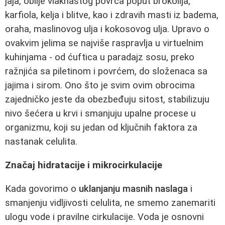
jaja, obilje vlaknastog povrća poput brokolija,
karfiola, kelja i blitve, kao i zdravih masti iz badema,
oraha, maslinovog ulja i kokosovog ulja. Upravo o
ovakvim jelima se najviše raspravlja u virtuelnim
kuhinjama - od ćuftica u paradajz sosu, preko
ražnjića sa piletinom i povrćem, do složenaca sa
jajima i sirom. Ono što je svim ovim obrocima
zajedničko jeste da obezbeđuju sitost, stabilizuju
nivo šećera u krvi i smanjuju upalne procese u
organizmu, koji su jedan od ključnih faktora za
nastanak celulita.
Značaj hidratacije i mikrocirkulacije
Kada govorimo o
uklanjanju masnih naslaga
i
smanjenju vidljivosti celulita, ne smemo zanemariti
ulogu vode i pravilne cirkulacije. Voda je osnovni