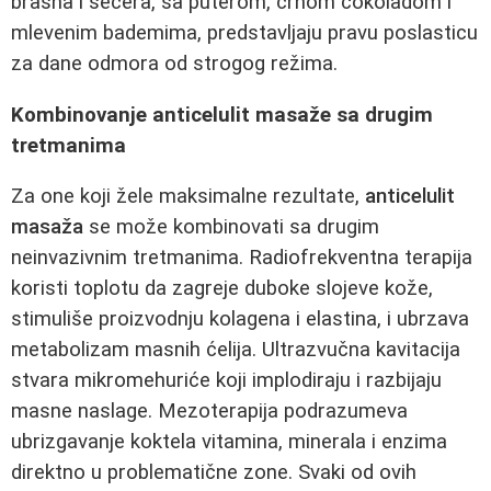
brašna i šećera, sa puterom, crnom čokoladom i
mlevenim bademima, predstavljaju pravu poslasticu
za dane odmora od strogog režima.
Kombinovanje anticelulit masaže sa drugim
tretmanima
Za one koji žele maksimalne rezultate,
anticelulit
masaža
se može kombinovati sa drugim
neinvazivnim tretmanima. Radiofrekventna terapija
koristi toplotu da zagreje duboke slojeve kože,
stimuliše proizvodnju kolagena i elastina, i ubrzava
metabolizam masnih ćelija. Ultrazvučna kavitacija
stvara mikromehuriće koji implodiraju i razbijaju
masne naslage. Mezoterapija podrazumeva
ubrizgavanje koktela vitamina, minerala i enzima
direktno u problematične zone. Svaki od ovih