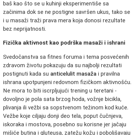
baš kao što se u kuhinji eksperimentiše sa
začinima dok se ne postigne savršen ukus, tako se
i u masaži traži prava mera koja donosi rezultate
bez neprijatnosti.
Fizička aktivnost kao podrška masaži i ishrani
Svedočanstva sa fitnes foruma i tema posvećenih
zdravom životu pokazuju da su najbolji rezultati
postignuti kada su
anticelulit masaža
i pravilna
ishrana upotpunjeni redovnom fizičkom aktivnošću.
Ne mora to biti iscrpljujući trening u teretani -
dovoljno je pola sata brzog hoda, vožnje bicikla,
plivanja ili vežbi sa sopstvenom težinom kod kuće.
Vežbe koje ciljaju donji deo tela, poput čučnjeva,
iskoraka i mostova, posebno su korisne jer jačaju
mišiće butina i gluteusa, zatežu kožu i poboljšavaju