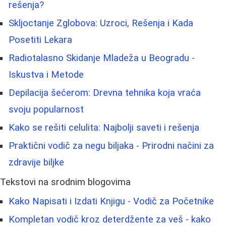
rešenja?
Skljoctanje Zglobova: Uzroci, Rešenja i Kada
Posetiti Lekara
Radiotalasno Skidanje Mladeža u Beogradu -
Iskustva i Metode
Depilacija šećerom: Drevna tehnika koja vraća
svoju popularnost
Kako se rešiti celulita: Najbolji saveti i rešenja
Praktični vodič za negu biljaka - Prirodni načini za
zdravije biljke
Tekstovi na srodnim blogovima
Kako Napisati i Izdati Knjigu - Vodič za Početnike
Kompletan vodič kroz deterdžente za veš - kako