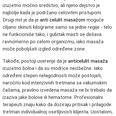
izuzetno moćno sredstvo, ali njeno dejstvo je
najbolje kada je podržano celovitim pristupom.
Drugi mit je da je
anti celulit masažom
moguće
ciljano skinuti kilograme samo sa jedne regije - telo
ne funkcioniše tako, i gubitak masti se dešava
ravnomerno po celom organizmu, iako masaža
može poboljšati izgled određene zone.
Takođe, postoji uverenje da je
anticelulit masaža
izuzetno bolna i da su modrice neizbežne. Iako
određeni stepen nelagodnosti može postojati,
naročito kod intenzivnih tretmana sa vakumskim
čašama, pravilno izvedena masaža ne bi trebalo da
izaziva jake bolove ili hematome. Profesionalni
terapeuti znaju kako da doziraju pritisak i prilagode
tretman individualnoj osetljivosti klijenta. Uostalom,