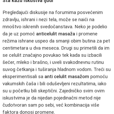
Šta kažu iskustva ljudi
Pregledajući diskusije na forumima posvećenim
zdravlju, ishrani i nezi tela, može se naići na
mnoštvo iskrenih svedočanstava. Neko je podelio
da je uz pomoć
anticelulit masaža
i promene
režima ishrane uspeo da smanji obim butina za pet
centimetara u dva meseca. Drugi su primetili da im
se celulit značajno povukao tek kada su izbacili
šećer, mleko i brašno, i uveli svakodnevnu rutinu
suvog četkanja i tuširanja hladnom vodom. Treći su
eksperimentisali sa
anti celulit masažom
pomoću
vakumskih čaša i bili oduševljeni rezultatima, iako
su u početku bili skeptični. Zajedničko svim ovim
iskustvima je da nijedan pojedinačni metod nije
čudotvoran sam po sebi, već kombinacija više
faktora donosi promene.