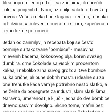
filea pripremljenog u foliji sa začinima, ili ćurećih
rolnica punjenih blitvom, uz obilje salate od svežeg
povrća. Večera neka bude lagana - recimo, musaka
od tikvica sa mlevenim mesom i sirom, zapečena u
rerni dok ne porumeni.
Jedan od zanimljivijih recepata koji se često
pominje su takozvane "bombice" - mešavina
mlevenih badema, kokosovog ulja, koren svežeg
đumbira, crne čokolade sa visokim procentom
kakaa, i nekoliko zrna suvog grožđa. Ove bombice
su kalorične, ali pune dobrih masti, i idealne su za
one trenutke kada vam je potrebno nešto slatko, a
ne želite da posegnete za industrijskim slatkišima.
Naravno, umerenost je ključ - jedna do dve bombice
dnevno sasvim dovoljno. Slično tome, mafini bez