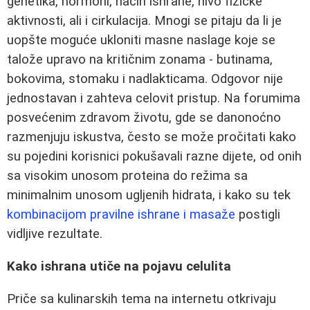
genetika, hormoni, način ishrane, nivo fizičke
aktivnosti, ali i cirkulacija. Mnogi se pitaju da li je
uopšte moguće ukloniti masne naslage koje se
talože upravo na kritičnim zonama - butinama,
bokovima, stomaku i nadlakticama. Odgovor nije
jednostavan i zahteva celovit pristup. Na forumima
posvećenim zdravom životu, gde se danonoćno
razmenjuju iskustva, često se može pročitati kako
su pojedini korisnici pokušavali razne dijete, od onih
sa visokim unosom proteina do režima sa
minimalnim unosom ugljenih hidrata, i kako su tek
kombinacijom pravilne ishrane i masaže
postigli
vidljive rezultate.
Kako ishrana utiče na pojavu celulita
Priče sa kulinarskih tema na internetu otkrivaju